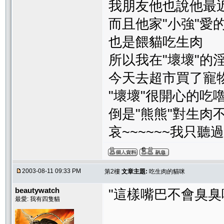
我朋友他也說他最
而且他家"小強"愛的不得了
也是餵貓吃生肉
所以我在"壞壞"的
今天去超市買了寵
"壞壞"很開心的吃
倒是"熊熊"對生肉
哀~~~~~~我只
2003-08-11 09:33 PM
第2樓
文章主題:
吃生肉的貓咪
beautywatch
"這樣嘴巴不會臭臭
最愛: 我有四隻貓