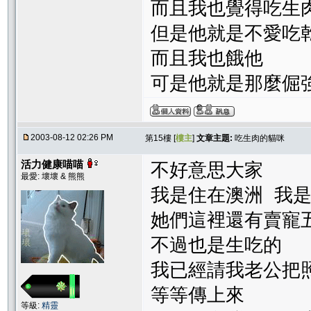
而且我也覺得吃生
但是他就是不愛吃乾
而且我也餓他
可是他就是那麼倔
2003-08-12 02:26 PM
第15樓 [
樓主
]
文章主題:
吃生肉的貓咪
活力健康喵喵
不好意思大家
最愛: 壞壞 & 熊熊
我是住在澳洲 我
她們這裡還有賣寵五專
不過也是生吃的
我已經請我老公把
等等傳上來
等級:
精靈