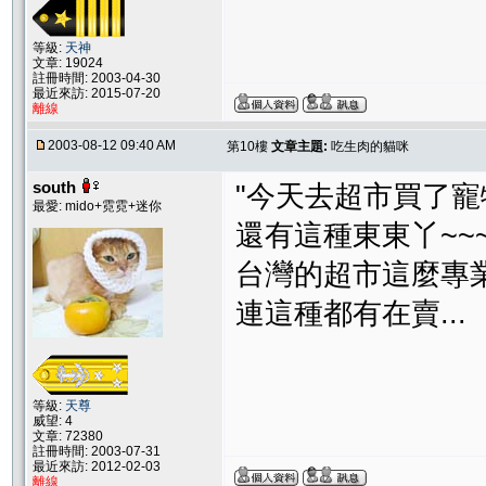
等級:
天神
文章: 19024
註冊時間: 2003-04-30
最近來訪: 2015-07-20
離線
2003-08-12 09:40 AM
第10樓
文章主題:
吃生肉的貓咪
south
"今天去超市買了寵
最愛: mido+霓霓+迷你
還有這種東東丫~~
台灣的超市這麼專
連這種都有在賣...
等級:
天尊
威望: 4
文章: 72380
註冊時間: 2003-07-31
最近來訪: 2012-02-03
離線