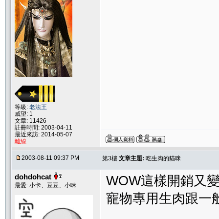
等級:
老法王
威望: 1
文章: 11426
註冊時間: 2003-04-11
最近來訪: 2014-05-07
離線
2003-08-11 09:37 PM
第3樓
文章主題:
吃生肉的貓咪
dohdohcat
WOW這樣開銷又
最愛: 小卡、豆豆、小咪
寵物專用生肉跟一