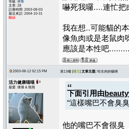
等級:
俠客
嚇死我囉....連忙把肉收起
文章: 28
註冊時間: 2003-08-03
最近來訪: 2004-10-31
離線
我在想..可能貓的本
像魚肉或是老鼠肉呀..
應該是本性吧.............
2003-08-12 02:15 PM
第13樓 [
樓主
]
文章主題:
吃生肉的貓咪
活力健康喵喵
最愛: 壞壞 & 熊熊
下面引用由
beaut
"這樣嘴巴不會臭
他的嘴巴不會很臭