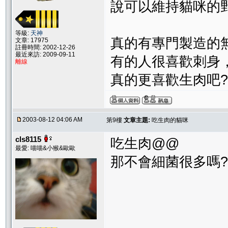
說可以維持貓咪的野性
等級:
天神
真的有專門製造的
文章: 17975
註冊時間: 2002-12-26
最近來訪: 2009-09-11
有的人很喜歡刺身
離線
真的更喜歡生肉吧?
2003-08-12 04:06 AM
第9樓
文章主題:
吃生肉的貓咪
cls8115
吃生肉@@
最愛: 喵喵&小猴&歐歐
那不會細菌很多嗎?