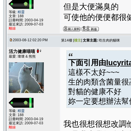
但是大便滿臭的
等級:
精靈
可使他的便便都很
文章: 188
註冊時間: 2003-04-19
最近來訪: 2009-07-03
離線
2003-08-12 02:20 PM
第14樓 [
樓主
]
文章主題:
吃生肉的貓咪
活力健康喵喵
最愛: 壞壞 & 熊熊
下面引用由
lucyrit
這樣不太好~~~
生的肉類含菌量很高
對貓的健康不好
妳一定要想辦法幫他
等級:
精靈
文章: 188
註冊時間: 2003-04-19
我也很想很想改調
最近來訪: 2009-07-03
離線