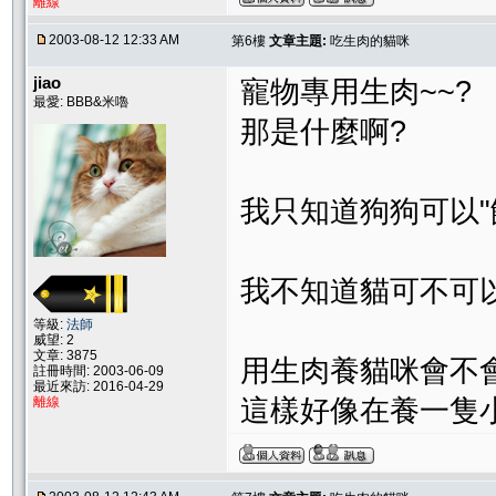
離線
2003-08-12 12:33 AM
第6樓
文章主題:
吃生肉的貓咪
jiao
寵物專用生肉~~?
最愛: BBB&米嚕
那是什麼啊?
我只知道狗狗可以"
我不知道貓可不可以
等級:
法師
威望: 2
文章: 3875
用生肉養貓咪會不
註冊時間: 2003-06-09
最近來訪: 2016-04-29
離線
這樣好像在養一隻小