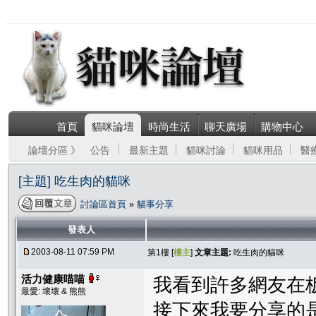
首頁
貓咪論壇
時尚生活
聊天廣場
購物中心
論壇分區 》
公告
最新主題
貓咪討論
貓咪用品
醫
[主題] 吃生肉的貓咪
討論區首頁
»
貓事分享
發表人
2003-08-11 07:59 PM
第1樓 [
樓主
]
文章主題:
吃生肉的貓咪
活力健康喵喵
我看到許多網友在
最愛: 壞壞 & 熊熊
接下來我要分享的