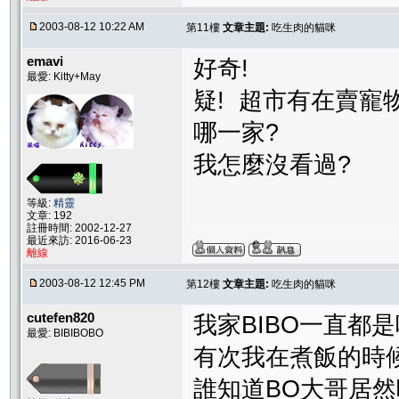
2003-08-12 10:22 AM
第11樓
文章主題:
吃生肉的貓咪
emavi
好奇!
最愛: Kitty+May
疑! 超市有在賣寵
哪一家?
我怎麼沒看過?
等級:
精靈
文章: 192
註冊時間: 2002-12-27
最近來訪: 2016-06-23
離線
2003-08-12 12:45 PM
第12樓
文章主題:
吃生肉的貓咪
cutefen820
我家BIBO一直都是吃
最愛: BIBIBOBO
有次我在煮飯的時候.
誰知道BO大哥居然吃