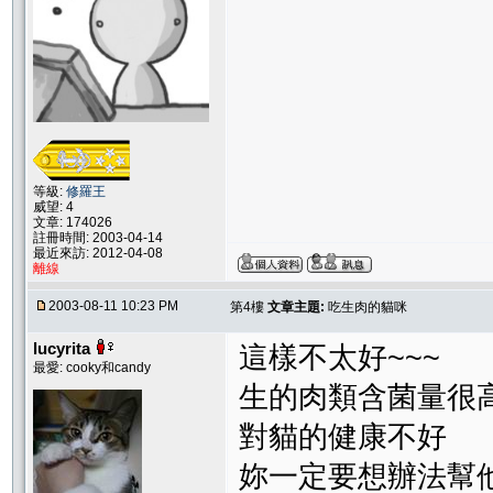
等級:
修羅王
威望: 4
文章: 174026
註冊時間: 2003-04-14
最近來訪: 2012-04-08
離線
2003-08-11 10:23 PM
第4樓
文章主題:
吃生肉的貓咪
lucyrita
這樣不太好~~~
最愛: cooky和candy
生的肉類含菌量很高
對貓的健康不好
妳一定要想辦法幫他