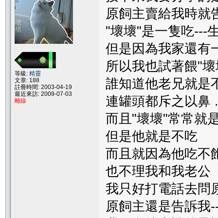
原飼主賣給我時就
"壞壞"是一隻吃---
但是因為我家還有一
所以我也試著餵"壞
等級:
精靈
誰知道他老兄就是
文章: 188
註冊時間: 2003-04-19
最近來訪: 2009-07-03
連罐頭都斥之以鼻 ..........
離線
而且"壞壞"常常就
但是他就是不吃
而且就因為他吃不飽 
也不理我和我老公
我只好打電話去問
原飼主還是告訴我---