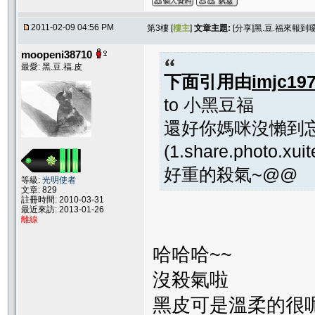
2011-02-09 04:56 PM
第3樓 [
樓主
]
文章主題:
[分享]黑.豆.福來報到囉-
moopeni38710
最愛: 黑.豆.福.皮
下面引用由
imjc19
to 小黑豆福
還好你媽咪沒懶到忘
(1.share.photo.xu
好重的殺氣~@@
等級:
光明使者
文章: 829
註冊時間: 2010-03-31
最近來訪: 2013-01-26
離線
哈哈哈~~
沒殺氣啦
黑皮可是溫柔的很