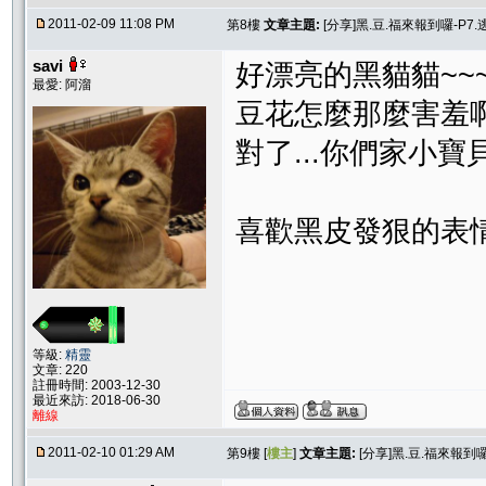
2011-02-09 11:08 PM
第8樓
文章主題:
[分享]黑.豆.福來報到囉-P7.逃
savi
好漂亮的黑貓貓~~~
最愛: 阿溜
豆花怎麼那麼害羞
對了...你們家小
喜歡黑皮發狠的表情，
等級:
精靈
文章: 220
註冊時間: 2003-12-30
最近來訪: 2018-06-30
離線
2011-02-10 01:29 AM
第9樓 [
樓主
]
文章主題:
[分享]黑.豆.福來報到囉-