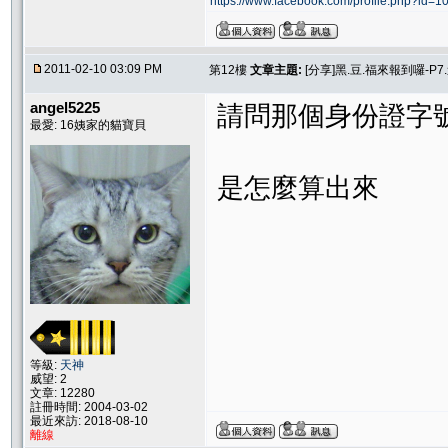
https://www.facebook.com/profile.php?id
2011-02-10 03:09 PM
第12樓
文章主題:
[分享]黑.豆.福來報到囉-P7.
angel5225
請問那個身份證字
最愛: 16姨家的貓寶貝
是怎麼算出來
等級:
天神
威望: 2
文章: 12280
註冊時間: 2004-03-02
最近來訪: 2018-08-10
離線