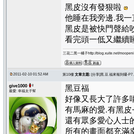
黑皮沒有發狠啦
他睡在我旁邊.我
黑皮是被快門聲給
看完頭一低又繼續
三花二黑一橘子http://blog.xuite.net/moopeni3
2011-02-10 01:52 AM
第10樓
文章主題:
[分享]黑.豆.福來報到囉-P7.
give1000
黑豆福
最愛: 幸福太子幫
好像又長大了許多
有馬麻的愛.有黑皮+
還有眾多愛心人士
所有的畫面都充滿幸