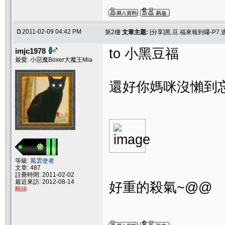
2011-02-09 04:42 PM
第2樓
文章主題:
[分享]黑.豆.福來報到囉-P7.逃
to 小黑豆福
imjc1978
最愛: 小惡魔Boxer大魔王Mia
還好你媽咪沒懶到忘
等級:
風雲使者
文章: 487
註冊時間: 2011-02-02
最近來訪: 2012-08-14
好重的殺氣~@@
離線