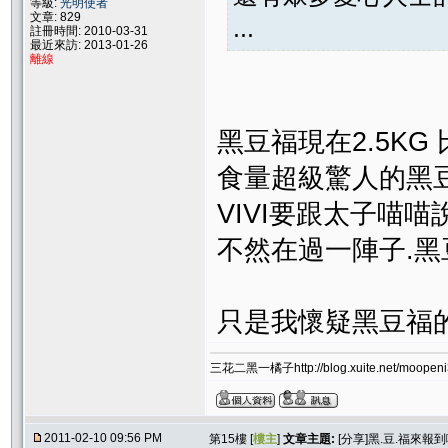
等級:
光明使者
文章: 829
...
註冊時間: 2010-03-31
最近來訪: 2013-01-26
離線
黑豆福現在2.5KG
食量超級驚人的黑
VIVI要跟太子喵
不然在過一陣子.
只是我懷疑黑豆福
三花二黑一橘子http://blog.xuite.net/moopeni3
2011-02-10 09:56 PM
第15樓 [
樓主
]
文章主題:
[分享]黑.豆.福來報到囉