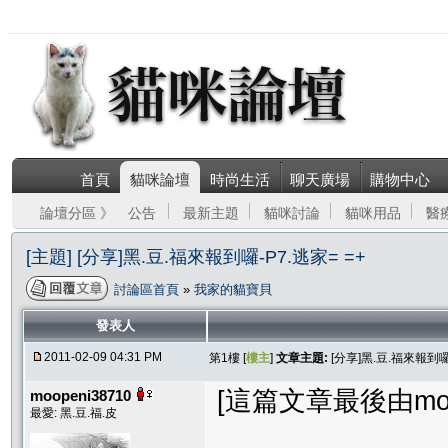
首頁
貓咪論壇
時尚生活
聊天廣場
購物中心
論壇分區 》
公告
最新主題
貓咪討論
貓咪用品
醫
[主題] [分享]黑.豆.福來報到囉-P7.逃家= =+
討論區首頁
»
我家的貓寶貝
發表人
2011-02-09 04:31 PM
第1樓 [
樓主
]
文章主題:
[分享]黑.豆.福來報到囉-
[這篇文章最後由moope
moopeni38710
最愛: 黑.豆.福.皮