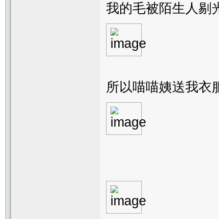
我的毛被陌生人剔
所以喵喵姨送我衣