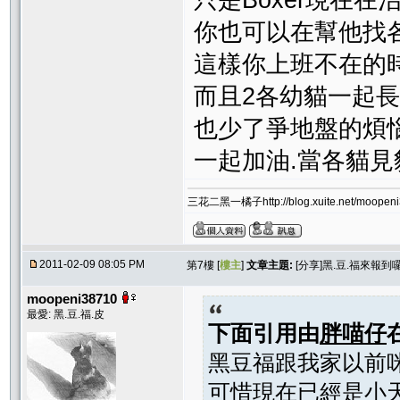
你也可以在幫他找
這樣你上班不在的
而且2各幼貓一起
也少了爭地盤的煩
一起加油.當各貓
三花二黑一橘子http://blog.xuite.net/moopeni3
2011-02-09 08:05 PM
第7樓 [
樓主
]
文章主題:
[分享]黑.豆.福來報到囉-
moopeni38710
最愛: 黑.豆.福.皮
下面引用由
胖喵仔
黑豆福跟我家以前咪
可惜現在已經是小