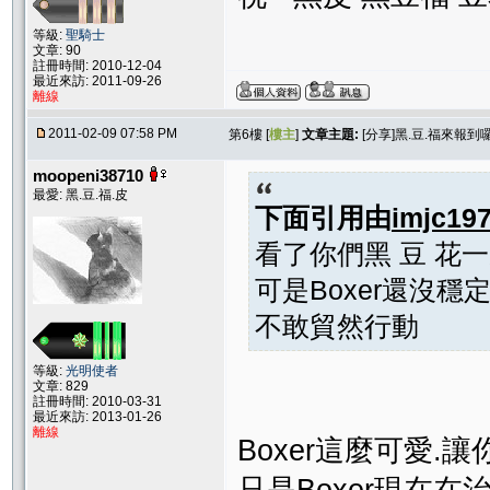
等級:
聖騎士
文章: 90
註冊時間: 2010-12-04
最近來訪: 2011-09-26
離線
2011-02-09 07:58 PM
第6樓 [
樓主
]
文章主題:
[分享]黑.豆.福來報到囉-
moopeni38710
最愛: 黑.豆.福.皮
下面引用由
imjc19
看了你們黑 豆 花
可是Boxer還沒穩
不敢貿然行動
等級:
光明使者
文章: 829
註冊時間: 2010-03-31
最近來訪: 2013-01-26
離線
Boxer這麼可愛.
只是Boxer現在在