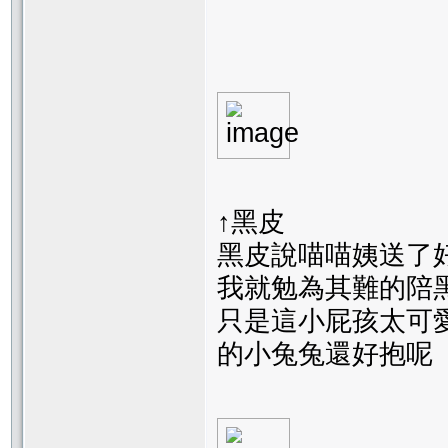
↑黑皮
黑皮說喵喵姨送了
我就勉為其難的陪
只是這小屁孩太可
的小兔兔還好抱呢