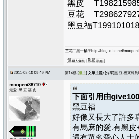
黑皮 T19821598
豆花 T29862792
黑豆福T19910101
三花二黑一橘子http://blog.xuite.net/moopeni3
2011-02-10 09:49 PM
第14樓 [
樓主
]
文章主題:
[分享]黑.豆.福來報到囉
moopeni38710
最愛: 黑.豆.福.皮
下面引用由
give10
黑豆福
好像又長大了許多
有馬麻的愛.有黑皮+
還有眾多愛心人士