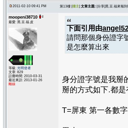
2011-02-10 09:41 PM
第13樓 [
樓主
]
文章主題:
[分享]黑.豆.福來報到囉
moopeni38710
最愛: 黑.豆.福.皮
下面引用由
angel5
請問那個身份證字
是怎麼算出來
等級:
光明使者
文章: 829
註冊時間: 2010-03-31
身分證字號是我掰
最近來訪: 2013-01-26
離線
掰的方式如下.都是
T=屏東 第一各數字