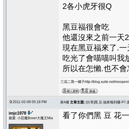
2各小虎牙很Q
黑豆福很會吃
他還沒來之前一天
現在黑豆福來了.
吃光了會喵喵叫我
所以在怎懶.也不會
三花二黑一橘子http://blog.xuite.net/moopeni3
2011-02-09 05:18 PM
第4樓
文章主題:
[分享]黑.豆.福來報到囉-P7.逃
imjc1978
看了你們黑 豆 花
最愛: 小惡魔Boxer大魔王Mia