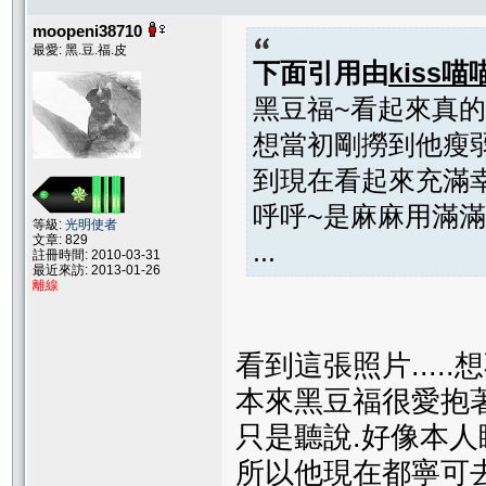
moopeni38710
最愛: 黑.豆.福.皮
下面引用由
kiss喵
黑豆福~看起來真的
想當初剛撈到他瘦
到現在看起來充滿
呼呼~是麻麻用滿滿
等級:
光明使者
文章: 829
...
註冊時間: 2010-03-31
最近來訪: 2013-01-26
離線
看到這張照片....
本來黑豆福很愛抱
只是聽說.好像本人
所以他現在都寧可去