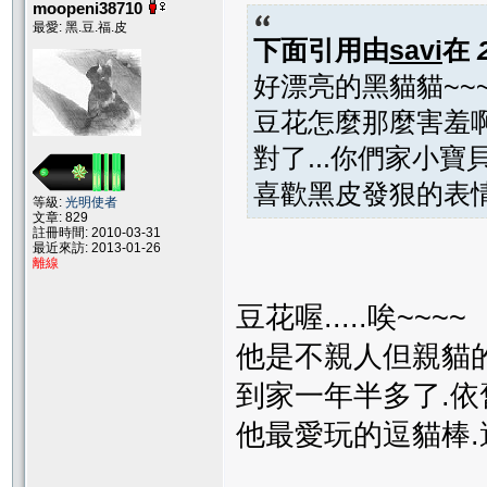
moopeni38710
最愛: 黑.豆.福.皮
下面引用由
savi
在
好漂亮的黑貓貓~~~
豆花怎麼那麼害羞
對了...你們家小
喜歡黑皮發狠的表情，
等級:
光明使者
文章: 829
註冊時間: 2010-03-31
最近來訪: 2013-01-26
離線
豆花喔.....唉~~~~
他是不親人但親貓
到家一年半多了.依
他最愛玩的逗貓棒