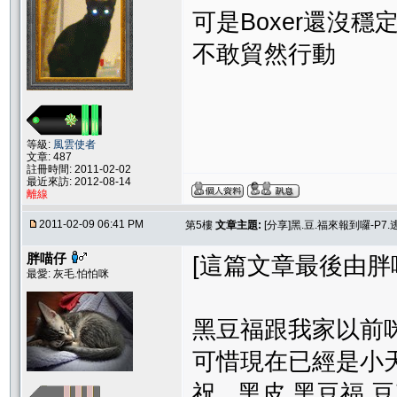
可是Boxer還沒穩
不敢貿然行動
等級:
風雲使者
文章: 487
註冊時間: 2011-02-02
最近來訪: 2012-08-14
離線
2011-02-09 06:41 PM
第5樓
文章主題:
[分享]黑.豆.福來報到囉-P7.逃
胖喵仔
[這篇文章最後由胖喵仔在
最愛: 灰毛.怕怕咪
黑豆福跟我家以前咪
可惜現在已經是小
祝 黑皮 黑豆福 豆