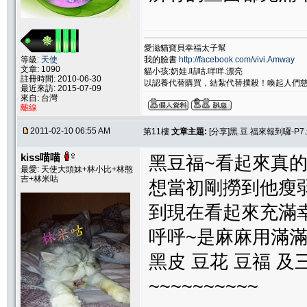
愛滋貓寶貝幸福太子幫
我的臉書
http://facebook.com/vivi.Amway
等級:
天使
文章: 1090
貓小孩:奶娃.咭咕.咩咩.漂亮
註冊時間: 2010-06-30
以認養代替購買，結紮代替撲殺！喚起人們
最近來訪: 2015-07-09
來自: 台灣
離線
2011-02-10 06:55 AM
第11樓
文章主題:
[分享]黑.豆.福來報到囉-P7.
kiss喵喵
黑豆福~看起來真的
最愛: 天使大頭妹+林小比+林憨
吉+林米咕
想當初剛撈到他瘦
到現在看起來充滿
呼呼~是麻麻用滿
黑皮 豆花 豆福 
~~~~~~~~~~