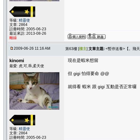
等級:
精靈使
文章: 2864
註冊時間: 2005-06-23
最近來訪: 2013-08-26
離線
2009-06-26 11:16 AM
第63樓 [
樓主
]
文章主題:
<暫停送養>【。飛天貓
kinomi
現在是蝦米想留
最愛: 虎,可,乖,柔天使
但 gigi 怕得要命 @@
就得看 蝦米 跟 gigi 互動是否正常囉
等級:
精靈使
文章: 2864
註冊時間: 2005-06-23