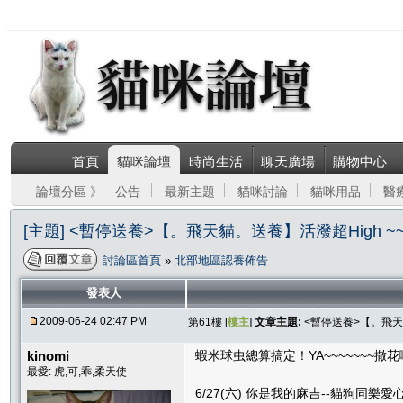
首頁
貓咪論壇
時尚生活
聊天廣場
購物中心
論壇分區 》
公告
最新主題
貓咪討論
貓咪用品
醫
[主題] <暫停送養>【。飛天貓。送養】活潑超High ~
討論區首頁
»
北部地區認養佈告
發表人
2009-06-24 02:47 PM
第61樓 [
樓主
]
文章主題:
<暫停送養>【。飛天貓
kinomi
蝦米球虫總算搞定！YA~~~~~~~撒花啊
最愛: 虎,可,乖,柔天使
6/27(六) 你是我的麻吉--貓狗同樂