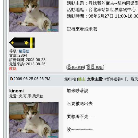
活動主題：尋找我的麻吉--貓狗同樂
活動地點：台北車站新世界購物中心-
活動時間：98年6月27日 11:00-18:3
記得來看蝦米哦
等級:
精靈使
文章: 2864
註冊時間: 2005-06-23
最近來訪: 2013-08-26
離線
2009-06-25 05:26 PM
第62樓 [
樓主
]
文章主題:
<暫停送養>【。飛天貓
kinomi
蝦米吵著說
最愛: 虎,可,乖,柔天使
不要被送出去
要賴著不走......
唉~~~~~~~~~