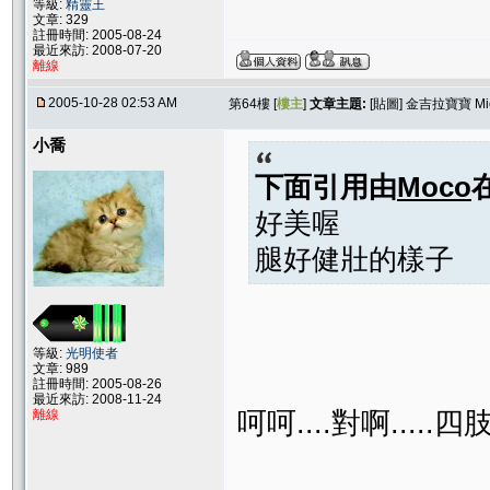
等級:
精靈王
文章: 329
註冊時間: 2005-08-24
最近來訪: 2008-07-20
離線
2005-10-28 02:53 AM
第64樓 [
樓主
]
文章主題:
[貼圖] 金吉拉寶寶 M
小喬
下面引用由
Moco
好美喔
腿好健壯的樣子
等級:
光明使者
文章: 989
註冊時間: 2005-08-26
最近來訪: 2008-11-24
呵呵....對啊.....
離線