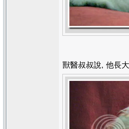
獸醫叔叔說, 他長