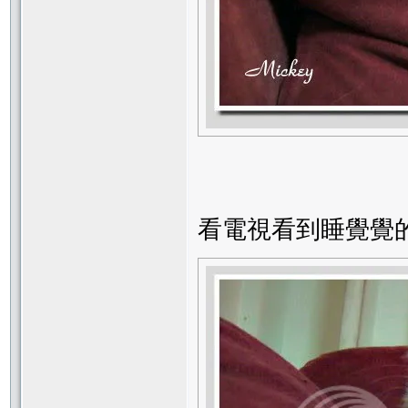
看電視看到睡覺覺