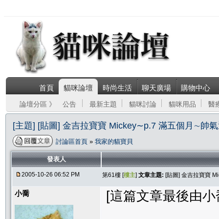
首頁
貓咪論壇
時尚生活
聊天廣場
購物中心
論壇分區 》
公告
最新主題
貓咪討論
貓咪用品
醫
[主題] [貼圖] 金吉拉寶寶 Mickey∼p.7 滿五個月∼
討論區首頁
»
我家的貓寶貝
發表人
2005-10-26 06:52 PM
第61樓 [
樓主
]
文章主題:
[貼圖] 金吉拉寶寶 M
[這篇文章最後由小喬在 
小喬