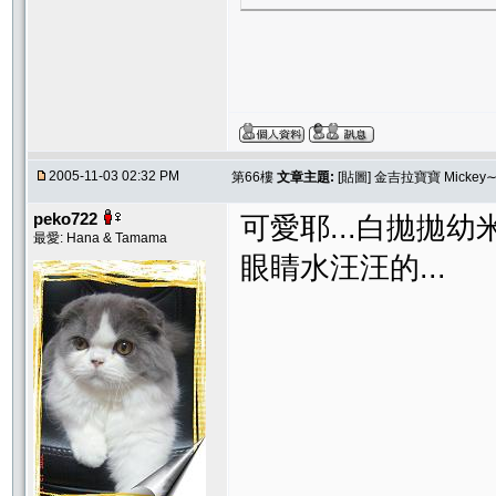
2005-11-03 02:32 PM
第66樓
文章主題:
[貼圖] 金吉拉寶寶 Micke
peko722
可愛耶...白拋拋幼
最愛: Hana & Tamama
眼睛水汪汪的...