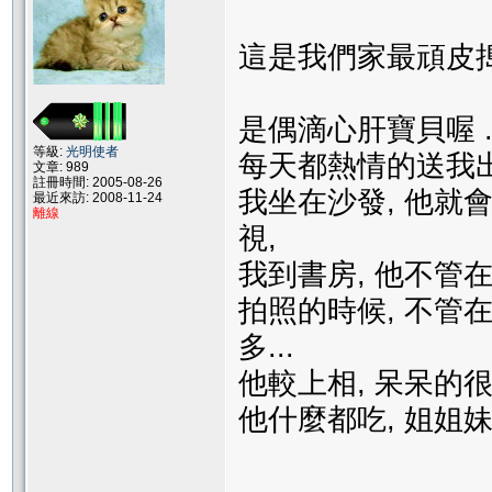
這是我們家最頑皮搗蛋
是偶滴心肝寶貝喔 ..
等級:
光明使者
每天都熱情的送我出門
文章: 989
註冊時間: 2005-08-26
我坐在沙發, 他
最近來訪: 2008-11-24
離線
視,
我到書房, 他不管在
拍照的時候, 不管
多...
他較上相, 呆呆的很
他什麼都吃, 姐姐妹