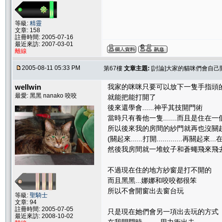
等級:
精靈
文章: 158
註冊時間: 2005-07-16
最近來訪: 2007-03-01
離線
2005-08-11 05:33 PM
第67樓
文章主題:
[討論]大家的貓咪們會自己
wellwin
我家的咪咪只要可以放下一隻手指頭
最愛: 黑黑 nanako 咬咬
就能把能打開了
後來還學會......神乎其技開門術
當時只有養他一隻.......而且是住在
所以後來我的房間的紗門就再也沒關
(關起來......打開.............再關起來..
然後我房間就一堆蚊子和蒼蠅飛來飛
不過現在住的地方紗窗是打不開的
而且黑黑...娜娜和咬咬都很笨
所以不會開窗出去窗台玩
等級:
聖騎士
文章: 94
註冊時間: 2005-07-05
只是現在她們會另一項出去玩的方式
最近來訪: 2008-10-02