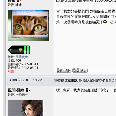
多啦
[這篇文章最後由多啦在 2005/08/10 1
最愛: 咪咪
會開我女兒書櫃的門.然後躲進去睡覺
還會任性的在家裡開我女兒房間的門.
第一次發現時真是被他嚇死了
..超
等級:
風雲使者
文章: 406
註冊時間: 2005-06-11
最近來訪: 2012-08-01
離線
2005-08-10 03:13 PM
第63樓
文章主題:
[討論]大家的貓咪們會自己
風間-飛鳥
嗯...惠呀...我家的貓把廁所門挖了
最愛: *~飛咪~*