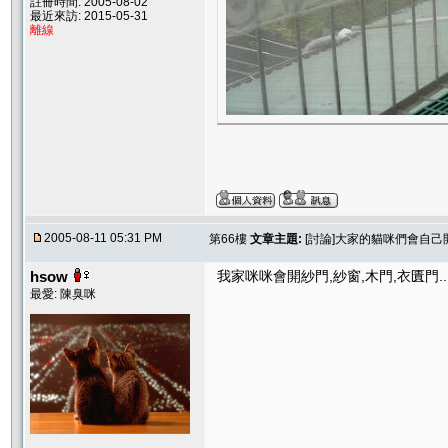
註冊時間: 2005-08-02
最近來訪: 2015-05-31
離線
2005-08-11 05:31 PM
第66樓
文章主題:
[討論]大家的貓咪們會自己
hsow
我家咪咪會開紗門,紗窗,木門,衣匱門.
最愛: 陳臭咪