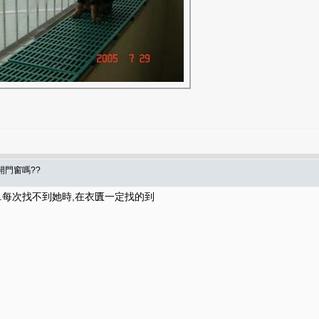
開門窗嗎??
..每次找不到她時,在衣匱一定找的到