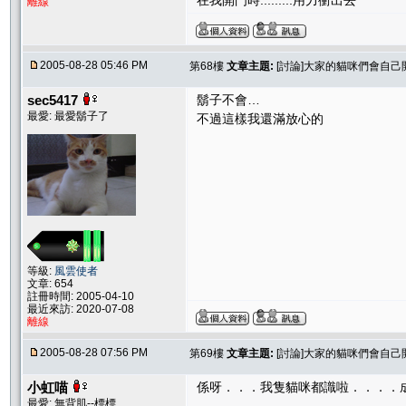
在我開門時.........用力衝出去
離線
2005-08-28 05:46 PM
第68樓
文章主題:
[討論]大家的貓咪們會自己
sec5417
鬍子不會…
最愛: 最愛鬍子了
不過這樣我還滿放心的
等級:
風雲使者
文章: 654
註冊時間: 2005-04-10
最近來訪: 2020-07-08
離線
2005-08-28 07:56 PM
第69樓
文章主題:
[討論]大家的貓咪們會自己
小虹喵
係呀．．．我隻貓咪都識啦．．．．
最愛: 無背肌--標標