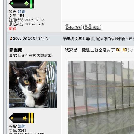
等級:
精靈
文章: 154
註冊時間: 2005-07-12
最近來訪: 2007-01-19
離線
2005-08-10 07:34 PM
第65樓
文章主題:
[討論]大家的貓咪們會自己
簡喬臻
我家是一搬進去就全部封了
只
最愛: 自閉不在家 大頭當家
等級:
法師
文章: 3349