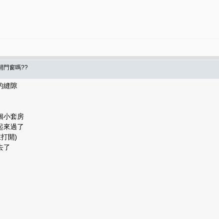
開門窗嗎??
的縫隙
一個小套房
起來過了
.在打開)
去了