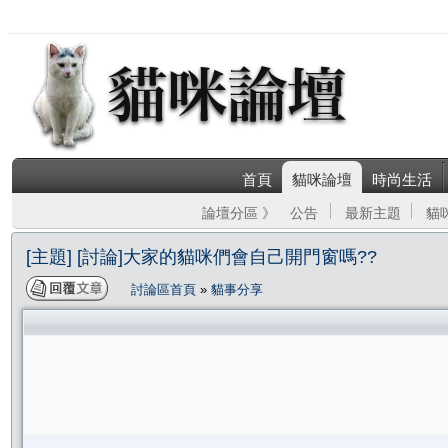
首頁
貓咪論壇
時尚生活
論壇分區 》
公告
最新主題
貓
[主題] [討論]大家的貓咪們會自己開門窗嗎??
討論區首頁
»
貓事分享