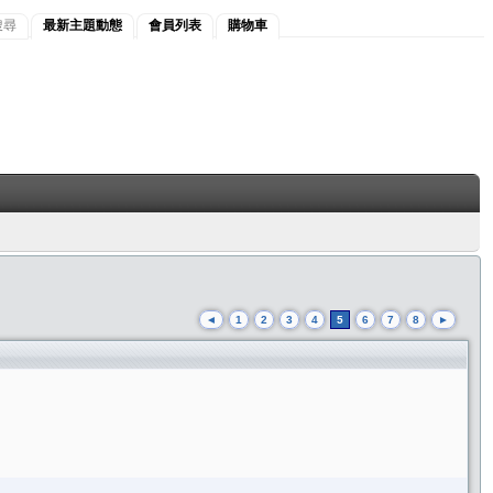
搜尋
最新主題動態
會員列表
購物車
◄
1
2
3
4
5
6
7
8
►