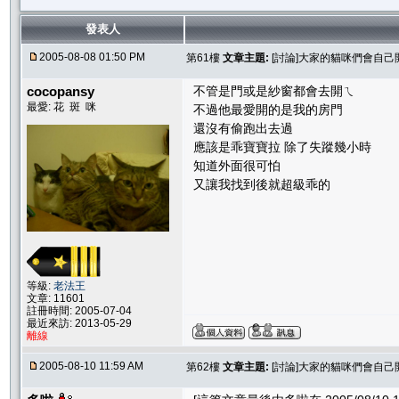
發表人
2005-08-08 01:50 PM
第61樓
文章主題:
[討論]大家的貓咪們會自己
cocopansy
不管是門或是紗窗都會去開ㄟ
最愛: 花 斑 咪
不過他最愛開的是我的房門
還沒有偷跑出去過
應該是乖寶寶拉 除了失蹤幾小時
知道外面很可怕
又讓我找到後就超級乖的
等級:
老法王
文章: 11601
註冊時間: 2005-07-04
最近來訪: 2013-05-29
離線
2005-08-10 11:59 AM
第62樓
文章主題:
[討論]大家的貓咪們會自己