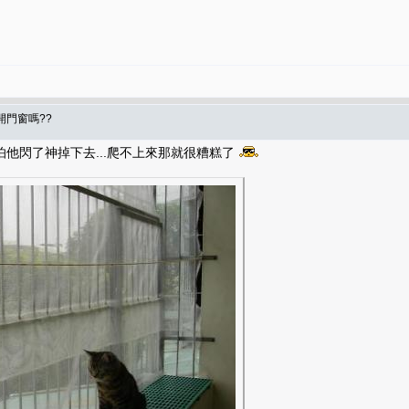
開門窗嗎??
怕他閃了神掉下去...爬不上來那就很糟糕了