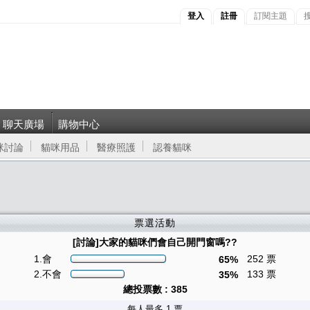
登入
註冊
訂閱主題
聊天廣場
購物中心
咪討論
貓咪用品
醫療照護
認養貓咪
票選活動
[討論]大家的貓咪們會自己開門窗嗎??
1.會
252 票
65%
2.不會
133 票
35%
總投票數 : 385
每人最多 1 票