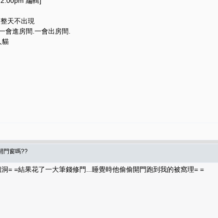
2:00pm 編輯]
.整天不出現
一會進房間.一會出房間.
人貓
開門窗嗎??
一個洞= =結果花了一大筆錢修門...睡覺時他偷偷開門跑到我的被窩理= =