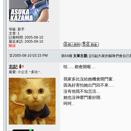
等級: 新手
文章: 1
註冊時間: 2005-08-10
最近來訪: 2005-09-10
離線
2005-08-10 03:15 PM
第64樓
文章主題:
[討論]大家的貓咪們會自己
忘記
哇......都會開喔....
最愛: 小公主 ~多比~.
我家多比沒給她機會開門窗..
因為好害怕她出門回不來.....
沒有他我不知怎活...
她也沒神麼門窗好開.
呵呵..