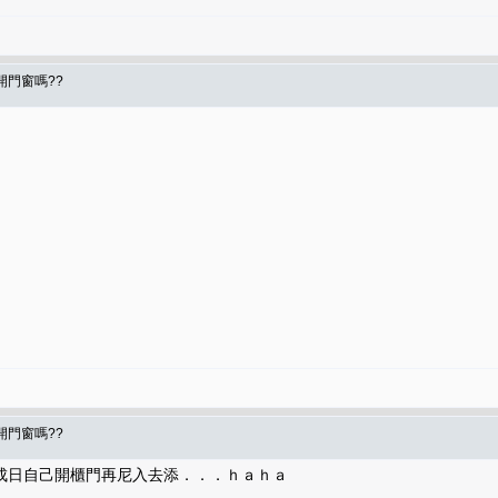
開門窗嗎??
開門窗嗎??
成日自己開櫃門再尼入去添．．．ｈａｈａ