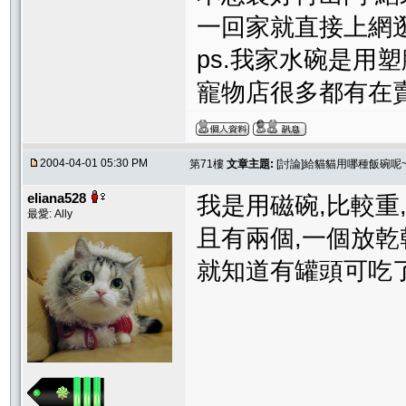
一回家就直接上網逛
ps.我家水碗是用
寵物店很多都有在
2004-04-01 05:30 PM
第71樓
文章主題:
[討論]給貓貓用哪種飯碗呢~
eliana528
我是用磁碗,比較重
最愛: Ally
且有兩個,一個放乾
就知道有罐頭可吃了