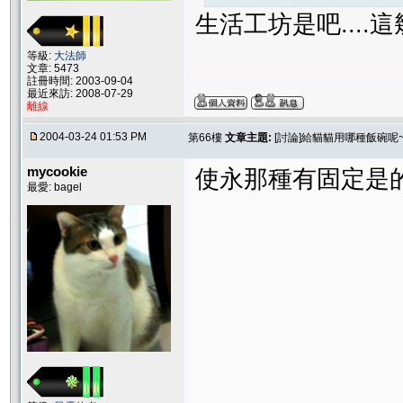
生活工坊是吧....
等級:
大法師
文章: 5473
註冊時間: 2003-09-04
最近來訪: 2008-07-29
離線
2004-03-24 01:53 PM
第66樓
文章主題:
[討論]給貓貓用哪種飯碗呢~
mycookie
使永那種有固定是
最愛: bagel