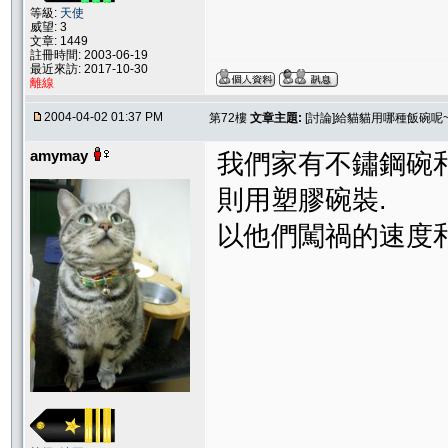
等級:
天使
威望: 3
文章: 1449
註冊時間: 2003-06-19
最近來訪: 2017-10-30
離線
2004-04-02 01:37 PM
第72樓
文章主題:
[討論]給貓貓用哪種飯碗呢~
amymay
我們家有不鏽鋼碗
則用塑膠碗裝.
以他們闖禍的速度和