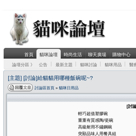
首頁
貓咪論壇
時尚生活
聊天廣場
購物中心
論壇分區 》
公告
最新主題
貓咪討論
貓咪用品
醫
[主題] [討論]給貓貓用哪種飯碗呢~?
討論區首頁
»
貓咪日用品
[討
輕巧超值塑膠碗
重重有質感陶/瓷碗
高級耐用不鏽鋼碗
突顯品味人用餐具組