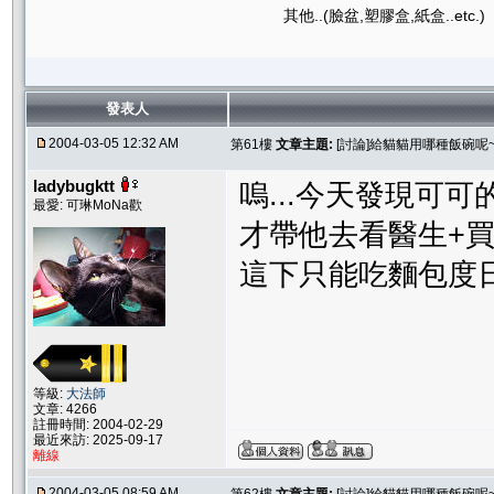
其他..(臉盆,塑膠盒,紙盒..etc.)
發表人
2004-03-05 12:32 AM
第61樓
文章主題:
[討論]給貓貓用哪種飯碗呢~
ladybugktt
嗚...今天發現可可
最愛: 可琳MoNa歡
才帶他去看醫生+買
這下只能吃麵包度日了
等級:
大法師
文章: 4266
註冊時間: 2004-02-29
最近來訪: 2025-09-17
離線
2004-03-05 08:59 AM