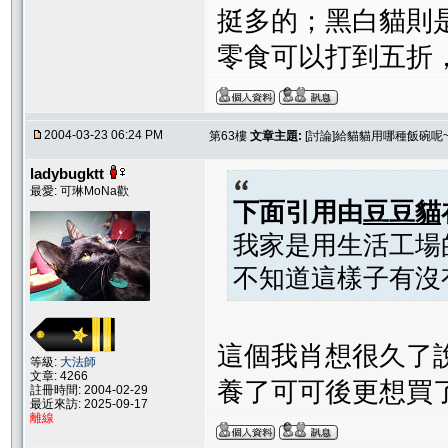
挺多的；黑白貓則
零食可以打到五折
2004-03-23 06:24 PM
第63樓
文章主題:
[討論]給貓貓用哪種飯碗呢~
ladybugktt
最愛: 可琳MoNa歡
下面引用由
豆豆貓
我家是用生活工場的
不知道這樣子有沒
這個我肖想很久了說
等級:
大法師
文章: 4266
養了可可後更想買了 
註冊時間: 2004-02-29
最近來訪: 2025-09-17
離線