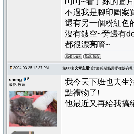
呵呵~看了妳的圖
不過我是腳印圖案
還有另一個粉紅色
沒有鏤空~旁邊有del
都很漂亮唷~
2004-03-25 12:37 PM
第68樓
文章主題:
[討論]給貓貓用哪種飯碗呢~
sheng
我今天下班也去生
最愛: 饅頭
點禮物了!
他最近又再給我搞