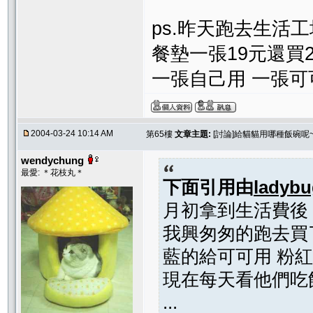
ps.昨天跑去生活
餐墊一張19元還買
一張自己用 一張可可
2004-03-24 10:14 AM
第65樓
文章主題:
[討論]給貓貓用哪種飯碗呢~
wendychung
最愛: ＊花枝丸＊
下面引用由
ladybu
月初拿到生活費後
我興匆匆的跑去買
藍的給可可用 粉
現在每天看他們吃飯
...