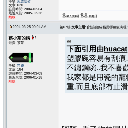
等級:
風雲使者
文章: 620
註冊時間: 2004-02-04
最近來訪: 2005-12-26
離線
2004-03-25 09:04 AM
第67樓
文章主題:
[討論]給貓貓用哪種飯碗呢~
蔡小茶的媽
最愛: 茶茶
下面引用由
huacat
塑膠碗容易有刮痕.
等級:
精靈
不鏽鋼碗..我不喜歡
文章: 184
註冊時間: 2004-03-09
我家都是用瓷的寵物
最近來訪: 2006-01-18
離線
重,而且底部有止滑