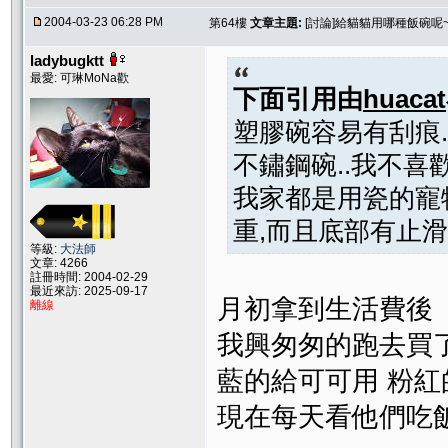
2004-03-23 06:28 PM
第64樓
文章主題:
[討論]給貓貓用哪種飯碗呢~
ladybugktt
最愛: 可琳MoNa歡
下面引用由
huacat
塑膠碗容易有刮痕.
不鏽鋼碗..我不喜歡
我家都是用瓷的寵物
重,而且底部有止滑
等級:
大法師
文章: 4266
註冊時間: 2004-02-29
最近來訪: 2025-09-17
月初拿到生活費後
離線
我興匆匆的跑去買
藍的給可可用 粉
現在每天看他們吃飯