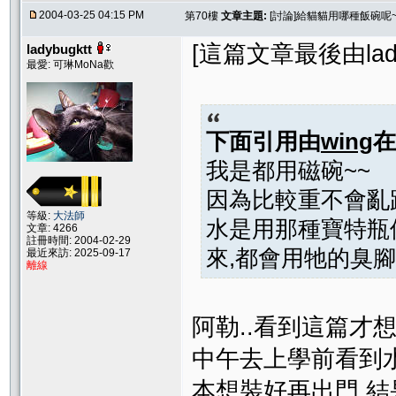
2004-03-25 04:15 PM
第70樓
文章主題:
[討論]給貓貓用哪種飯碗呢~
[這篇文章最後由ladybu
ladybugktt
最愛: 可琳MoNa歡
下面引用由
wing
我是都用磁碗~~
因為比較重不會亂
等級:
大法師
水是用那種寶特瓶
文章: 4266
註冊時間: 2004-02-29
來,都會用牠的臭腳
最近來訪: 2025-09-17
離線
阿勒..看到這篇才想
中午去上學前看到
本想裝好再出門 結