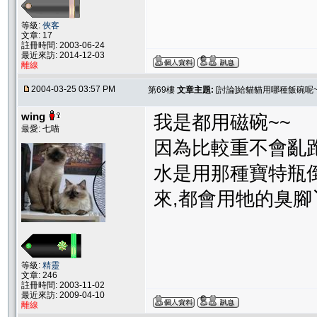
等級:
俠客
文章: 17
註冊時間: 2003-06-24
最近來訪: 2014-12-03
離線
2004-03-25 03:57 PM
第69樓
文章主題:
[討論]給貓貓用哪種飯碗呢~
wing
我是都用磁碗~~
最愛: 七喵
因為比較重不會亂跑
水是用那種寶特瓶
來,都會用牠的臭腳
等級:
精靈
文章: 246
註冊時間: 2003-11-02
最近來訪: 2009-04-10
離線