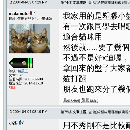
2004-04-03 07:29 PM
第74樓
文章主題:
[討論]給貓貓用哪種飯碗呢~
malamute
我家用的是塑膠小盤子.
最愛: 焦糖貝兒乒乓小畢妹妹
有一次跟同學去唱
適合貓咪用
然後就.....要了幾個回
不過不是好x迪喔，
拿回來的盤子大家
等級:
精靈王
文章: 376
貓打翻
註冊時間: 2003-09-09
最近來訪: 2014-11-10
朋友也跑來分了幾
離線
2004-04-04 08:19 PM
第75樓
文章主題:
[討論]給貓貓用哪種飯碗呢~
小杰
用不秀剛不是比較耐