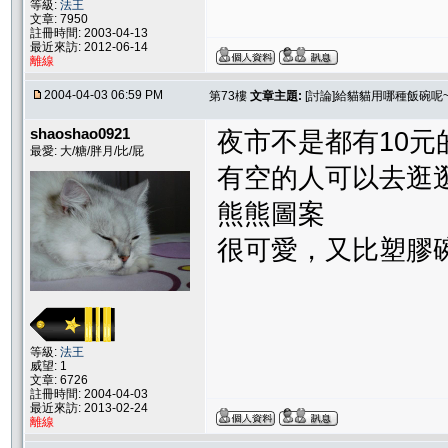
等級:
法王
文章: 7950
註冊時間: 2003-04-13
最近來訪: 2012-06-14
離線
2004-04-03 06:59 PM
第73樓
文章主題:
[討論]給貓貓用哪種飯碗呢~
shaoshao0921
夜市不是都有10元
最愛: 大/糖/胖月/比/屁
有空的人可以去逛
熊熊圖案
很可愛，又比塑膠碗好清洗
等級:
法王
威望: 1
文章: 6726
註冊時間: 2004-04-03
最近來訪: 2013-02-24
離線