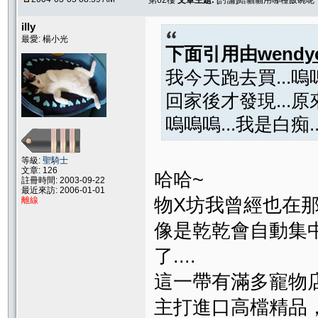
第62樓
文章主題:
[討論]給貓貓用哪種飯碗呢~
illy
最愛: 楊小光
下面引用由
wendy
我今天跑去買...嗚
回家後才發現...原來我
嗚嗚嗚...我是白痴.
等級:
聖騎士
文章: 126
哈哈~
註冊時間: 2003-09-22
最近來訪: 2006-01-01
物X坊我曾經也在
離線
像是乾乾會自動集中
了....
這一帶有滿多寵物
主打進口高檔精品