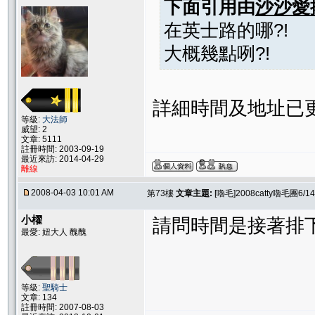
下面引用由
沙沙愛
在英士路的哪?!
大概幾點咧?!
詳細時間及地址已更
等級:
大法師
威望: 2
文章: 5111
註冊時間: 2003-09-19
最近來訪: 2014-04-29
離線
2008-04-03 10:01 AM
第73樓
文章主題:
[嚕毛]2008catty嚕毛團
小櫂
請問時間是接著排下
最愛: 妞大人 醜醜
等級:
聖騎士
文章: 134
註冊時間: 2007-08-03