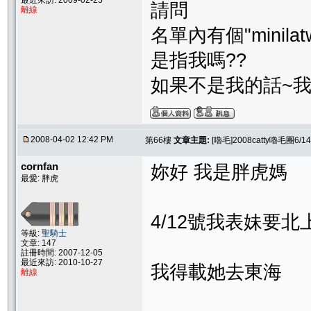
最近來訪: 2009-02-25
請問
離線
名單內有個"minilat
是指我嗎??
如果不是我的話~我
2008-04-02 12:42 PM
第66樓
文章主題:
[嚕毛]2008catty嚕毛團
cornfan
妳好 我是胖虎媽
最愛: 胖虎
4/12號我表妹要北
等級:
聖騎士
文章: 147
註冊時間: 2007-12-05
最近來訪: 2010-10-27
我得載她去東海
離線