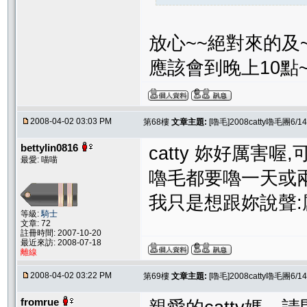
放心~~絕對來的及
應該會到晚上10點~
2008-04-02 03:03 PM
第68樓
文章主題:
[嚕毛]2008catty嚕毛團
bettylin0816
catty 妳好厲害
最愛: 喵喵
嚕毛都要嚕一天或兩
我只是想跟妳說聲:
等級:
騎士
文章: 72
註冊時間: 2007-10-20
最近來訪: 2008-07-18
離線
2008-04-02 03:22 PM
第69樓
文章主題:
[嚕毛]2008catty嚕毛團
fromrue