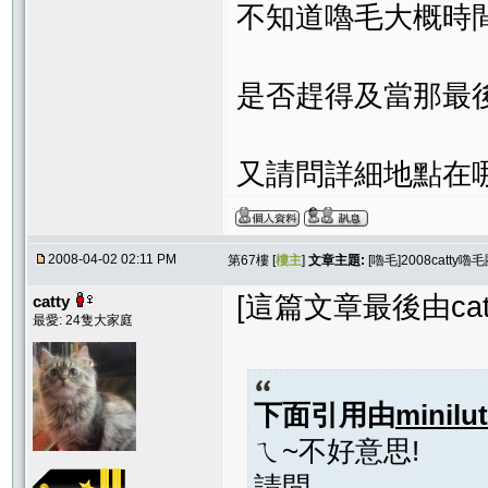
不知道嚕毛大概時
是否趕得及當那最後
又請問詳細地點在
2008-04-02 02:11 PM
第67樓 [
樓主
]
文章主題:
[嚕毛]2008catt
[這篇文章最後由catty在
catty
最愛: 24隻大家庭
下面引用由
minilu
ㄟ~不好意思!
請問