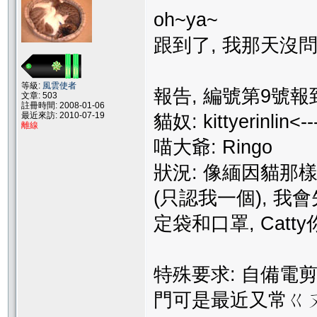
oh~ya~
跟到了, 我那天沒問
等級:
風雲使者
報告, 編號第9號報到
文章: 503
註冊時間: 2008-01-06
最近來訪: 2010-07-19
貓奴: kittyerinlin<-
離線
喵大爺: Ringo
狀況: 像緬因貓那樣
(只認我一個), 我
定袋和口罩, Catt
特殊要求: 自備電
門可是最近又常ㄍㄡˇ到