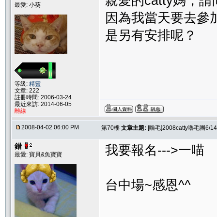
親愛的catty媽
最愛: 小葵
因為我當天要去參
是另有安排呢？
等級:
精靈
文章: 222
註冊時間: 2006-03-24
最近來訪: 2014-06-05
離線
2008-04-02 06:00 PM
第70樓
文章主題:
[嚕毛]2008catty嚕毛團
錯
我要報名--->一喵
最愛: 寶貝&魚寶寶
台中場~感恩^^