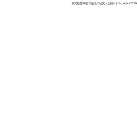
圖文版權為貓咪論壇與發文人所共有 | Copyright © 2002