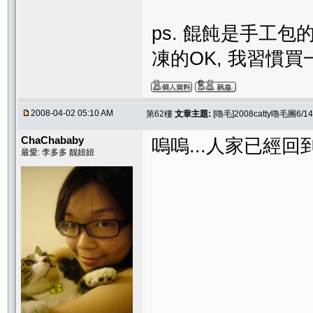
ps. 餛飩是手工包
凍的OK, 我習慣買
2008-04-02 05:10 AM
第62樓
文章主題:
[嚕毛]2008catty嚕毛團
ChaChababy
嗚嗚...人家已經回
最愛: 李多多 靓妞妞