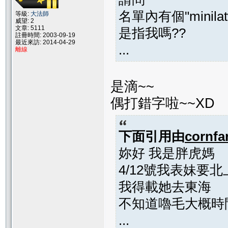
名單內有個"minilat
等級:
大法師
威望: 2
文章: 5111
是指我嗎??
註冊時間: 2003-09-19
最近來訪: 2014-04-29
...
離線
是滴~~
偶打錯字啦~~XD
下面引用由
cornfa
妳好 我是胖虎媽
4/12號我表妹要
我得載她去東海
不知道嚕毛大概時
...