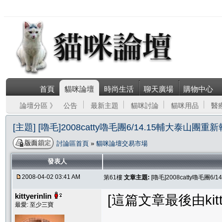
首頁
貓咪論壇
時尚生活
聊天廣場
購物中心
論壇分區 》
公告
最新主題
貓咪討論
貓咪用品
醫
[主題] [嚕毛]2008catty嚕毛團6/14.15輔大泰山團
討論區首頁
»
貓咪論壇交易市場
發表人
2008-04-02 03:41 AM
第61樓
文章主題:
[嚕毛]2008catty嚕毛團
kittyerinlin
[這篇文章最後由kittyer
最愛: 至少三寶