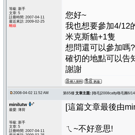
等級: 新手
您好~
文章: 5
註冊時間: 2007-04-11
最近來訪: 2009-02-25
我也想要參加4/1
離線
米克斯貓+1隻
想問還可以參加嗎?
確切的地點可以告
謝謝
2008-04-02 11:52 AM
第65樓
文章主題:
[嚕毛]2008catty嚕毛團
minilutw
[這篇文章最後由minilu
最愛: 薄荷
等級: 新手
ㄟ~不好意思!
文章: 5
註冊時間: 2007-04-11