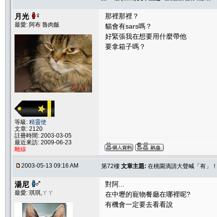
月光
那裡那裡？
最愛: 阿布 魯肉飯
貓會有sars嗎？
好緊張我在想要用什麼帶他
要拿箱子嗎？
等級:
精靈使
文章: 2120
註冊時間: 2003-03-05
最近來訪: 2009-06-23
離線
2003-05-13 09:16 AM
第72樓
文章主題:
在桃園滴請大聲喊「有」
湯尼
對阿...
最愛: 琪琪,ㄚㄚ
在中壢的寵物餐廳在哪裡呢?
有機會一定要去看看說