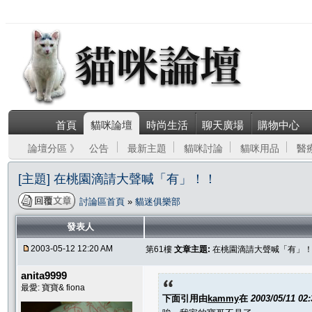
首頁
貓咪論壇
時尚生活
聊天廣場
購物中心
論壇分區 》
公告
最新主題
貓咪討論
貓咪用品
醫
[主題] 在桃園滴請大聲喊「有」！！
討論區首頁
»
貓迷俱樂部
發表人
2003-05-12 12:20 AM
第61樓
文章主題:
在桃園滴請大聲喊「有」
anita9999
最愛: 寶寶& fiona
下面引用由
kammy
在
2003/05/11 02