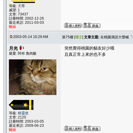
等級:
天尊
威望: 1
文章: 73437
註冊時間: 2002-12-26
最近來訪: 2011-03-03
離線
2003-05-14 10:29 AM
第75樓 [
樓主
]
文章主題:
在桃園滴請大聲喊「
月光
突然覺得桃園的貓友好少哦
最愛: 阿布 魯肉飯
且真正常上來的也不多
等級:
精靈使
文章: 2120
註冊時間: 2003-03-05
最近來訪: 2009-06-23
離線