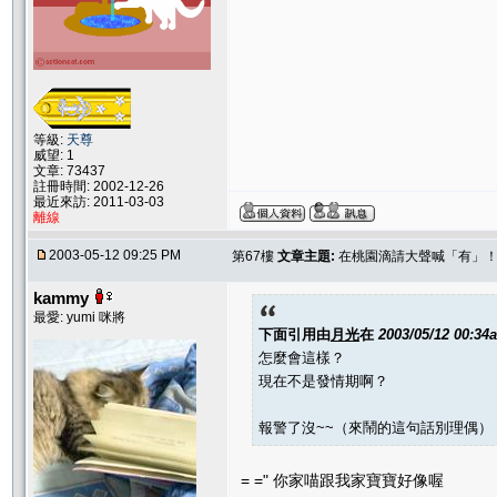
等級:
天尊
威望: 1
文章: 73437
註冊時間: 2002-12-26
最近來訪: 2011-03-03
離線
2003-05-12 09:25 PM
第67樓
文章主題:
在桃園滴請大聲喊「有」
kammy
最愛: yumi 咪將
下面引用由
月光
在
2003/05/12 00:34
怎麼會這樣？
現在不是發情期啊？
報警了沒~~（來鬧的這句話別理偶）
= =" 你家喵跟我家寶寶好像喔