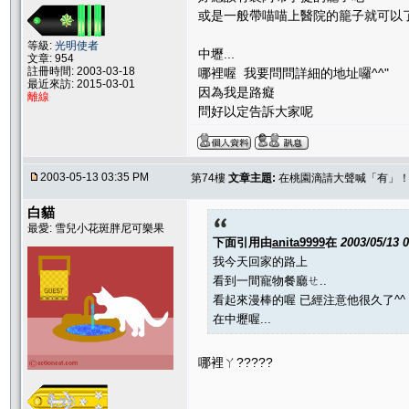
或是一般帶喵喵上醫院的籠子就可以了.
等級:
光明使者
中壢...
文章: 954
註冊時間: 2003-03-18
哪裡喔 我要問問詳細的地址囉^^"
最近來訪: 2015-03-01
因為我是路癡
離線
問好以定告訴大家呢
2003-05-13 03:35 PM
第74樓
文章主題:
在桃園滴請大聲喊「有」
白貓
最愛: 雪兒小花斑胖尼可樂果
下面引用由
anita9999
在
2003/05/13 
我今天回家的路上
看到一間寵物餐廳ㄝ..
看起來漫棒的喔 已經注意他很久了^^
在中壢喔...
哪裡ㄚ?????