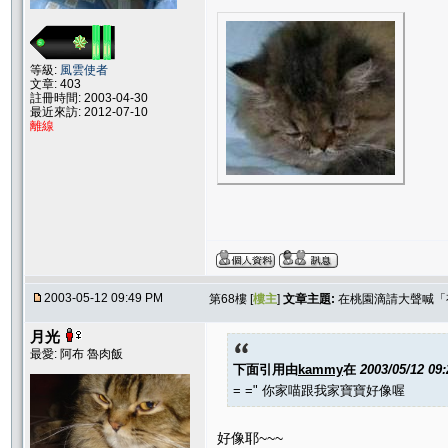
等級:
風雲使者
文章: 403
註冊時間: 2003-04-30
最近來訪: 2012-07-10
離線
2003-05-12 09:49 PM
第68樓 [
樓主
]
文章主題:
在桃園滴請大聲喊「
月光
最愛: 阿布 魯肉飯
下面引用由
kammy
在
2003/05/12 09
= =" 你家喵跟我家寶寶好像喔
好像耶~~~