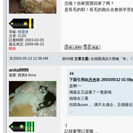
怎樣？你家寶寶回來了嗎？
是長毛的耶！長毛的跑出去會很辛苦
等級:
精靈使
文章: 2120
註冊時間: 2003-03-05
最近來訪: 2009-06-23
離線
2003-05-13 12:36 AM
第69樓
文章主題:
在桃園滴請大聲喊「有」
anita9999
最愛: 寶寶& fiona
下面引用由
月光
在
2003/05/12 01:59
是啊~~
偶最近又認養了一隻新喵
他喵在三重
但因為sars.....偶不太感企，且偶最近
...
:)
記得要帶口罩喔 ...