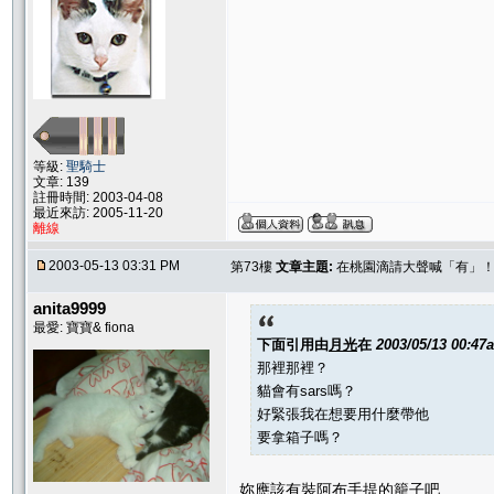
等級:
聖騎士
文章: 139
註冊時間: 2003-04-08
最近來訪: 2005-11-20
離線
2003-05-13 03:31 PM
第73樓
文章主題:
在桃園滴請大聲喊「有」
anita9999
最愛: 寶寶& fiona
下面引用由
月光
在
2003/05/13 00:47
那裡那裡？
貓會有sars嗎？
好緊張我在想要用什麼帶他
要拿箱子嗎？
妳應該有裝阿布手提的籠子吧