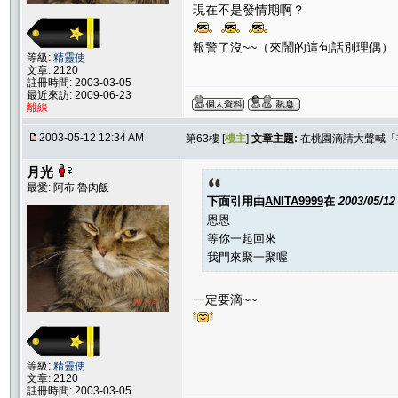
現在不是發情期啊？
報警了沒~~（來鬧的這句話別理偶）
等級:
精靈使
文章: 2120
註冊時間: 2003-03-05
最近來訪: 2009-06-23
離線
2003-05-12 12:34 AM
第63樓 [
樓主
]
文章主題:
在桃園滴請大聲喊「
月光
最愛: 阿布 魯肉飯
下面引用由
ANITA9999
在
2003/05/12
恩恩
等你一起回來
我門來聚一聚喔
一定要滴~~
等級:
精靈使
文章: 2120
註冊時間: 2003-03-05