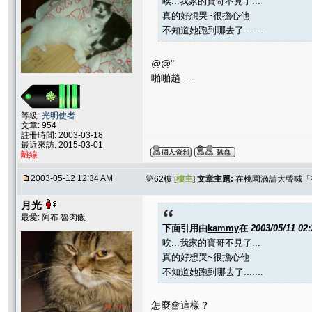
唉...我家的寶哥不見了...
真的好想哭~很擔心他
不知道她跑到哪去了.......
@@"
啪啪趙 ....
等級:
光明使者
文章: 954
註冊時間: 2003-03-18
最近來訪: 2015-03-01
離線
2003-05-12 12:34 AM
第62樓 [
樓主
]
文章主題:
在桃園滴請大聲喊「
月光
最愛: 阿布 魯肉飯
下面引用由
kammy
在
2003/05/11 02
唉...我家的寶哥不見了...
真的好想哭~很擔心他
不知道她跑到哪去了.......
怎麼會這樣？