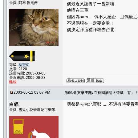
最愛: 阿布 魯肉飯
偶最近又認養了一隻新喵
他喵在三重
但因為sars.....偶不太感企，且偶最近
不過偶現在一定要企啦！
偶決定拜這禮拜殺去台北
等級:
精靈使
文章: 2120
註冊時間: 2003-03-05
最近來訪: 2009-06-23
離線
2003-05-12 03:07 PM
第66樓
文章主題:
在桃園滴請大聲喊「有」
白貓
我都是去台北買耶......不過有時要
最愛: 雪兒小花斑胖尼可樂果