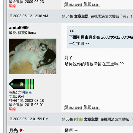
最近來訪: 2009-06-23
離線
2003-05-12 12:36 AM
第64樓
文章主題:
在桃園滴請大聲喊「有」
anita9999
最愛: 寶寶& fiona
下面引用由
月光
在
2003/05/12 00:34
一定要滴~~
對了
是你說你的喵被滯留在三重嗎 ^^"
等級:
光明使者
文章: 954
註冊時間: 2003-03-18
最近來訪: 2015-03-01
離線
2003-05-12 01:59 PM
第65樓 [
樓主
]
文章主題:
在桃園滴請大聲喊「
月光
是啊~~