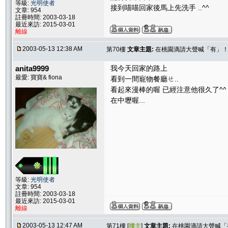
等級:
光明使者
接到喵喵回家後馬上先洗手 ..^^
文章: 954
註冊時間: 2003-03-18
最近來訪: 2015-03-01
離線
2003-05-13 12:38 AM
第70樓
文章主題:
在桃園滴請大聲喊「有」
anita9999
我今天回家的路上
最愛: 寶寶& fiona
看到一間寵物餐廳ㄝ..
看起來漫棒的喔 已經注意他很久了^^
在中壢喔...
等級:
光明使者
文章: 954
註冊時間: 2003-03-18
最近來訪: 2015-03-01
離線
2003-05-13 12:47 AM
第71樓 [
樓主
]
文章主題:
在桃園滴請大聲喊「