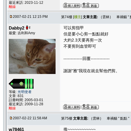
最近來訪: 2023-11-12
離線
2007-02-21 12:15 PM
第74樓 [
樓主
]
文章主題:
｛雲林｝ 車禍貓 ''
Dabby2
可以剪指甲
最愛: 吉利和Amy
但是要小心剪一點點就好
大約2.3天要再剪一次
不要剪到血管即可
-------------回覆-------------
謝謝"雅"我現在就去幫他們剪。
等級:
光明使者
文章: 831
註冊時間: 2005-03-01
最近來訪: 2009-11-28
離線
2007-02-22 11:58 AM
第75樓
文章主題:
｛雲林｝ 車禍貓 '' 點點 
w78461
推~~~~~~~~~~~~