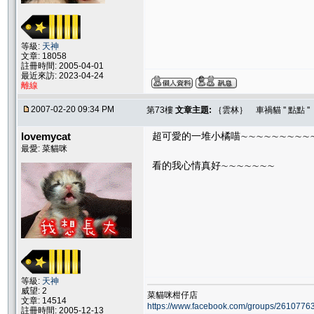
等級:
天神
文章: 18058
註冊時間: 2005-04-01
最近來訪: 2023-04-24
離線
2007-02-20 09:34 PM
第73樓
文章主題:
｛雲林｝ 車禍貓 '' 點點 
lovemycat
超可愛的一堆小橘喵∼∼∼∼∼∼∼∼∼∼
最愛: 菜貓咪
看的我心情真好∼∼∼∼∼∼∼
等級:
天神
威望: 2
菜貓咪柑仔店
文章: 14514
https://www.facebook.com/groups/261077
註冊時間: 2005-12-13