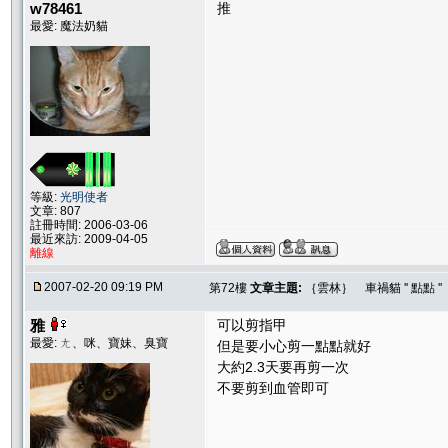
w78461
推
最愛: 魔法奶貓
等級:
光明使者
文章: 807
註冊時間: 2006-03-06
最近來訪: 2009-04-05
離線
2007-02-20 09:19 PM
第72樓
文章主題:
｛雲林｝ 車禍貓 '' 點點 
雅
可以剪指甲
最愛: ㄤ、咪、寶妹、臭寶
但是要小心剪一點點就好
大約2.3天要再剪一次
不要剪到血管即可