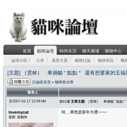
首頁
貓咪論壇
時尚生活
聊天廣場
購物中心
論壇分區 》
公告
最新主題
貓咪討論
貓咪用品
醫
[主題] ｛雲林｝ 車禍貓 '' 點點 '' 還有想要家的五福
討論區首頁
»
貓咪救生隊
發表人
2007-02-17 12:59 AM
第61樓
文章主題:
｛雲林｝ 車禍貓 '' 點點 
lovemycat
哇....果然是新年大禮~~~~
最愛: 菜貓咪