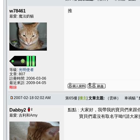
w78461
推
最愛: 魔法奶貓
等級:
光明使者
文章: 807
註冊時間: 2006-03-06
最近來訪: 2009-04-05
離線
2007-02-18 02:02 AM
第65樓 [
樓主
]
文章主題:
｛雲林｝ 車禍貓 ''
Dabby2
點點 : 大家好，我帶我的寶貝們來
最愛: 吉利和Amy
寶貝們還沒有取名字呦!!請大家提