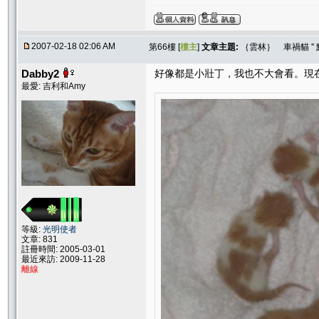
2007-02-18 02:06 AM
第66樓 [
樓主
]
文章主題:
｛雲林｝ 車禍貓 ''
Dabby2
好像都是小壯丁，我也不大會看。現
最愛: 吉利和Amy
等級:
光明使者
文章: 831
註冊時間: 2005-03-01
最近來訪: 2009-11-28
離線