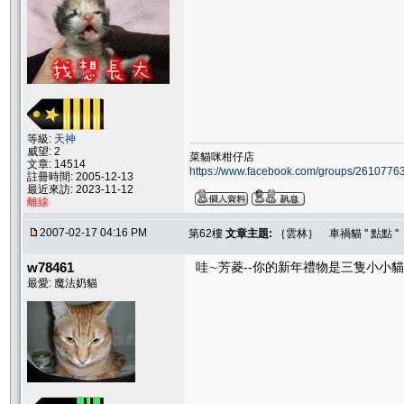
等級:
天神
威望: 2
菜貓咪柑仔店
文章: 14514
https://www.facebook.com/groups/261077
註冊時間: 2005-12-13
最近來訪: 2023-11-12
離線
2007-02-17 04:16 PM
第62樓
文章主題:
｛雲林｝ 車禍貓 '' 點點 
w78461
哇∼芳菱--你的新年禮物是三隻小小貓
最愛: 魔法奶貓