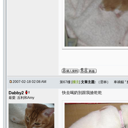
2007-02-18 02:08 AM
第67樓 [
樓主
]
文章主題:
｛雲林｝ 車禍貓 ''
Dabby2
快去喝奶別跟我搶乾乾
最愛: 吉利和Amy