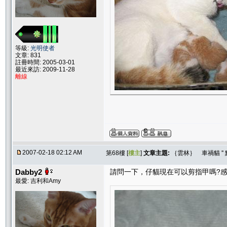
等級:
光明使者
文章: 831
註冊時間: 2005-03-01
最近來訪: 2009-11-28
離線
2007-02-18 02:12 AM
第68樓 [
樓主
]
文章主題:
｛雲林｝ 車禍貓 ''
Dabby2
請問一下，仔貓現在可以剪指甲嗎?
最愛: 吉利和Amy