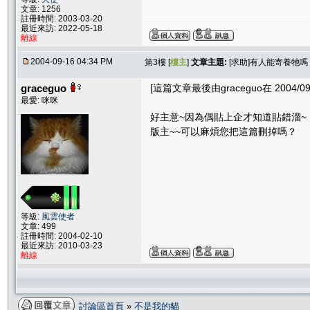
文章: 1256
註冊時間: 2003-03-20
最近來訪: 2022-05-18
離線
2004-09-16 04:34 PM
第3樓 [
樓主
]
文章主題:
[求助]有人能寄養牠嗎
graceguo
[這篇文章最後由graceguo在 2004/09/
最愛: 咪咪
好主意~因為偶貼上企才知道貼錯溜~
版主~~可以麻煩您把這篇刪掉嗎？
等級:
風雲使者
文章: 499
註冊時間: 2004-02-10
最近來訪: 2010-03-23
離線
討論區首頁
»
不是我的貓