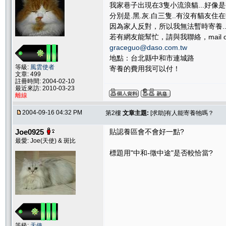
我家巷子出現在3隻小流浪貓...好像是
分別是.黑.灰.白三隻..有沒有貓友
因為家人反對，所以我無法暫時寄養...
若有網友能幫忙，請與我聯絡，mail o
graceguo@daso.com.tw
地點：台北縣中和市連城路
等級:
風雲使者
寄養的費用我可以付！
文章: 499
註冊時間: 2004-02-10
最近來訪: 2010-03-23
離線
2004-09-16 04:32 PM
第2樓
文章主題:
[求助]有人能寄養牠嗎？
Joe0925
貼認養區會不會好一點?
最愛: Joe(天使) & 斑比
標題用"中和-徵中途"是否較恰當?
等級:
天使