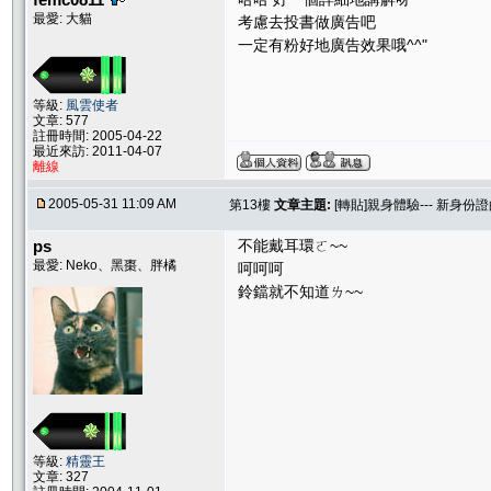
最愛: 大貓
考慮去投書做廣告吧
一定有粉好地廣告效果哦^^"
等級:
風雲使者
文章: 577
註冊時間: 2005-04-22
最近來訪: 2011-04-07
離線
2005-05-31 11:09 AM
第13樓
文章主題:
[轉貼]親身體驗--- 新身份
ps
不能戴耳環ㄛ~~
最愛: Neko、黑棗、胖橘
呵呵呵
鈴鐺就不知道ㄌ~~
等級:
精靈王
文章: 327