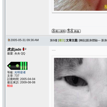
2005-05-31 09:36 AM
第6樓 [
樓主
]
文章主題:
[轉貼]親身體驗--- 
虎皮jade
....
最愛: 央央 QQ
等級:
光明使者
文章: 737
註冊時間: 2005-04-04
最近來訪: 2009-08-08
離線