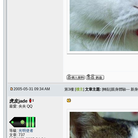
2005-05-31 09:34 AM
第3樓 [
樓主
]
文章主題:
[轉貼]親身體驗--- 
虎皮jade
最愛: 央央 QQ
等級:
光明使者
文章: 737