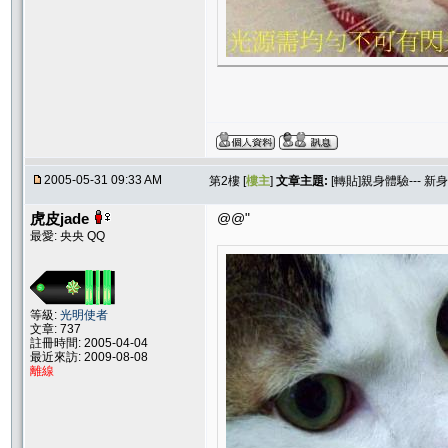
2005-05-31 09:33 AM
第2樓 [
樓主
]
文章主題:
[轉貼]親身體驗--- 
虎皮jade
@@"
最愛: 央央 QQ
等級:
光明使者
文章: 737
註冊時間: 2005-04-04
最近來訪: 2009-08-08
離線