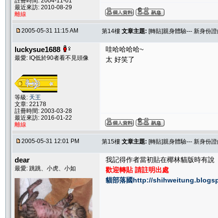
註冊時間: 2004-11-01
最近來訪: 2010-08-29
離線
2005-05-31 11:15 AM
第14樓
文章主題:
[轉貼]親身體驗--- 新身份
luckysue1688
哇哈哈哈哈~
最愛: IQ低於90者看不見頭像
太 好笑了
等級:
天王
文章: 22178
註冊時間: 2003-03-28
最近來訪: 2016-01-22
離線
2005-05-31 12:01 PM
第15樓
文章主題:
[轉貼]親身體驗--- 新身份
dear
我記得作者當初貼在椰林貓版時有說
最愛: 跳跳、小虎、小如
歡迎轉貼 請註明出處
貓部落國http://shihweitung.blogs