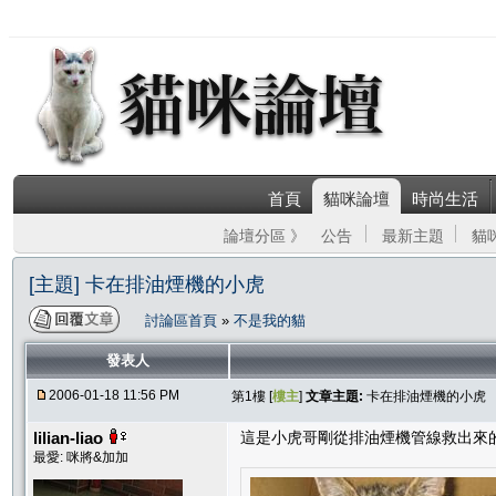
首頁
貓咪論壇
時尚生活
論壇分區 》
公告
最新主題
貓
[主題] 卡在排油煙機的小虎
討論區首頁
»
不是我的貓
發表人
2006-01-18 11:56 PM
第1樓 [
樓主
]
文章主題:
卡在排油煙機的小虎
lilian-liao
這是小虎哥剛從排油煙機管線救出來
最愛: 咪將&加加