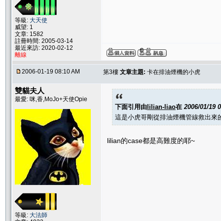
等級:
大天使
威望: 1
文章: 1582
註冊時間: 2005-03-14
最近來訪: 2020-02-12
離線
2006-01-19 08:10 AM
第3樓
文章主題:
卡在排油煙機的小虎
雙貓夫人
最愛: 咪,香,MoJo+天使Opie
下面引用由
lilian-liao
在
2006/01/19 
這是小虎哥剛從排油煙機管線救出來
lilian的case都是高難度的耶~
等級:
大法師