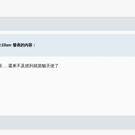
9:10am
發表的內容：
....還來不及抓到就當貓天使了