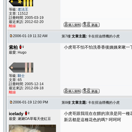
等級:
老法王
文章: 11512
註冊時間: 2005-03-19
最近來訪: 2012-02-20
離線
2006-01-19 11:32 AM
第7樓
文章主題:
卡在排油煙機的小虎
索柏
小虎哥不怕不怕洗香香後姨姨來啾一下 
最愛: Hugo
等級:
騎士
文章: 65
註冊時間: 2005-12-14
最近來訪: 2012-09-18
離線
2006-01-19 12:00 PM
第8樓
文章主題:
卡在排油煙機的小虎
icelady
小虎哥跟我現在在餵的浪浪是同一種
最愛: 涮涮OA草莓天使紅豆
新店都是這種花色的嗎? 呵呵呵