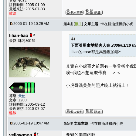
文章: 4032
註冊時間: 2005-01-09
最近來訪: 2015-07-03
離線
2006-01-19 10:29 AM
第4樓 [
樓主
]
文章主題:
卡在排油煙機的小虎
lilian-liao
最愛: 咪將&加加
下面引用由
雙貓夫人
在
2006/01/19 0
lilian的case都是高難度的耶~
其實在小虎哥之前還有一隻骨折小虎斑.
唉~我也不想這麼帶賽.... >_<
小虎哥洗美美的照片晚上就補上!!
等級:
天使
文章: 1200
註冊時間: 2005-09-12
最近來訪: 2010-07-07
離線
2006-01-19 10:47 AM
第5樓
文章主題:
卡在排油煙機的小虎
yellowmon
要變的美美的喔