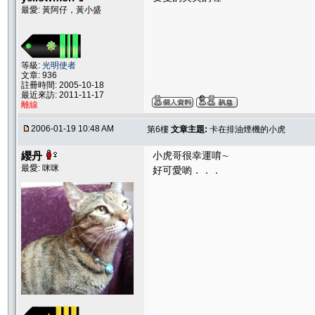
最愛: 黃阿仔，黃小盛
等級:
光明使者
文章: 936
註冊時間: 2005-10-18
最近來訪: 2011-11-17
離線
2006-01-19 10:48 AM
第6樓
文章主題:
卡在排油煙機的小虎
纓丹
小虎哥很幸運唷∼
最愛: 咪咪
好可愛喲．．．