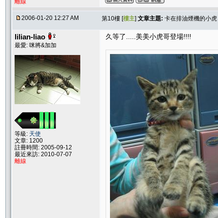
離線
2006-01-20 12:27 AM
第10樓 [
樓主
]
文章主題:
卡在排油煙機的小虎
lilian-liao
久等了.....美美小虎哥登場!!!!
最愛: 咪將&加加
等級:
天使
文章: 1200
註冊時間: 2005-09-12
最近來訪: 2010-07-07
離線