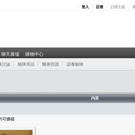
登入
註冊
訂閱主題
聊天廣場
購物中心
咪討論
貓咪用品
醫療照護
認養貓咪
內容
的可憐樣