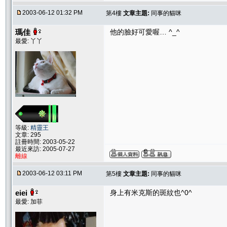
2003-06-12 01:32 PM
第4樓
文章主題:
同事的貓咪
瑪佳
他的臉好可愛喔… ^_^
最愛: 丫丫
等級:
精靈王
文章: 295
註冊時間: 2003-05-22
最近來訪: 2005-07-27
離線
2003-06-12 03:11 PM
第5樓
文章主題:
同事的貓咪
eiei
身上有米克斯的斑紋也^0^
最愛: 加菲