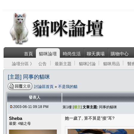
首頁
貓咪論壇
時尚生活
聊天廣場
購物中心
論壇分區 》
公告
最新主題
貓咪討論
貓咪用品
醫
[主題] 同事的貓咪
討論區首頁
»
不是我的貓
發表人
2003-06-11 09:18 PM
第1樓 [
樓主
]
文章主題:
同事的貓咪
Sheba
她一歲了, 算不算是"接"耳?
最愛: 4貓之母