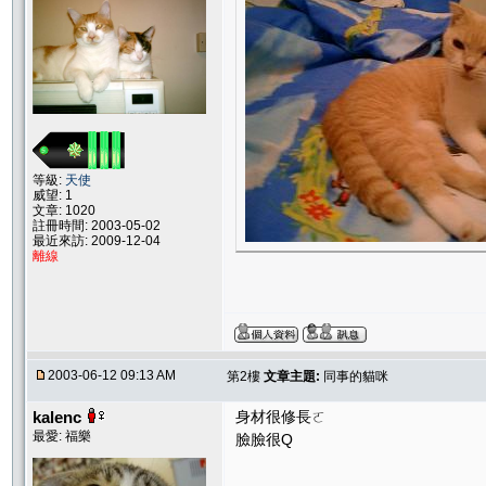
等級:
天使
威望: 1
文章: 1020
註冊時間: 2003-05-02
最近來訪: 2009-12-04
離線
2003-06-12 09:13 AM
第2樓
文章主題:
同事的貓咪
kalenc
身材很修長ㄛ
最愛: 福樂
臉臉很Q