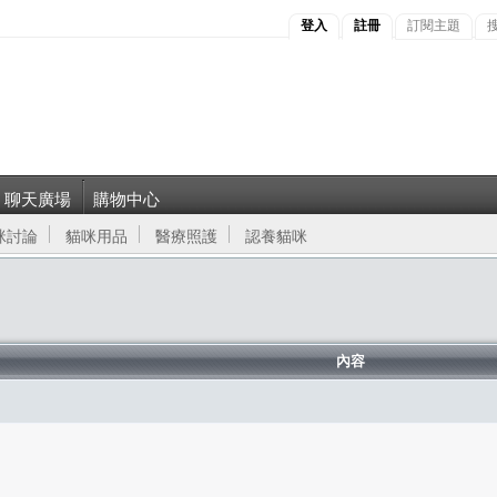
登入
註冊
訂閱主題
聊天廣場
購物中心
咪討論
貓咪用品
醫療照護
認養貓咪
內容