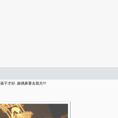
的孩子才好..娘偶鼻要去當兵!!!