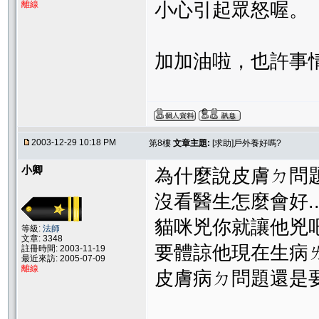
離線
小心引起眾怒喔。
加加油啦，也許事
2003-12-29 10:18 PM
第8樓
文章主題:
[求助]戶外養好嗎?
小卿
為什麼說皮膚ㄉ問題
沒看醫生怎麼會好..
貓咪兇你就讓他兇吧
等級:
法師
文章: 3348
要體諒他現在生病ㄌ
註冊時間: 2003-11-19
最近來訪: 2005-07-09
離線
皮膚病ㄉ問題還是要看