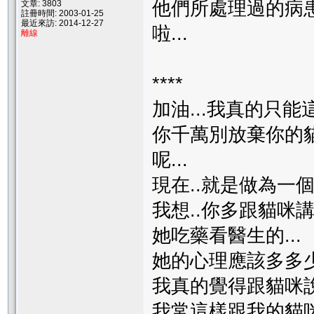
他們所處理過的病患
文章: 3803
註冊時間: 2003-01-25
最近來訪: 2014-12-27
啦...
離線
****
加油...我真的只能這
你千萬別放棄你的貓
呢...
現在..就是做為一個
我想..你多跟貓咪
她吃藥看醫生的...
她的心理應該多多少
我真的覺得跟貓咪說
我常這樣跟我的貓咪