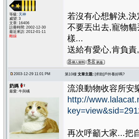
若沒有心想解決,決
等級:
天神
威望: 3
文章: 16406
不要丟出去,寵物貓
註冊時間: 2002-12-30
最近來訪: 2012-01-11
離線
樣...
送給有愛心,肯負責
2003-12-29 11:01 PM
第10樓
文章主題:
[求助]戶外養好嗎?
奶媽
流浪動物收容所安
最愛: 牛與橘
http://www.lalacat
key=view&sid=29
再次呼籲大家...把