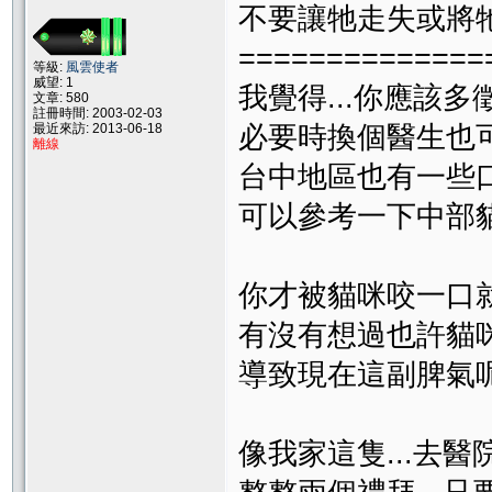
不要讓牠走失或將牠拋
==============
等級:
風雲使者
威望: 1
我覺得...你應該
文章: 580
註冊時間: 2003-02-03
必要時換個醫生也
最近來訪: 2013-06-18
離線
台中地區也有一些
可以參考一下中部
你才被貓咪咬一口
有沒有想過也許貓
導致現在這副脾氣
像我家這隻...去醫