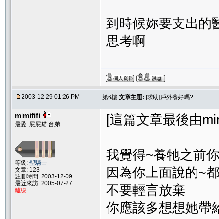
到時候妳要支出的
思考啊
2003-12-29 01:26 PM
第6樓
文章主題:
[求助]戶外養好嗎?
mimififi
[這篇文章最後由mimifi
最愛: 屁屁貓.台弟
我覺得~養牠之前
等級:
聖騎士
因為你上面說的~
文章: 123
註冊時間: 2003-12-09
最近來訪: 2005-07-27
不要輕言放棄
離線
你應該多想想她帶