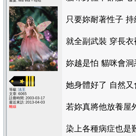
最愛: Wa Wa = 哇哇
只要妳耐著性子 持
就全副武裝 穿長衣
妳越是怕 貓咪會洞悉妳
她身體好了 自然
等級:
法王
文章: 6065
註冊時間: 2003-03-17
最近來訪: 2013-04-03
若妳真將他放養屋
離線
染上各種病症也是