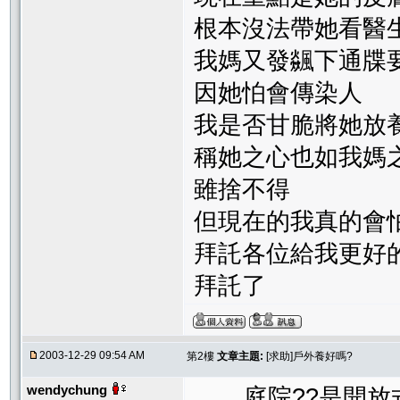
根本沒法帶她看醫
我媽又發飊下通牒
因她怕會傳染人
我是否甘脆將她放養
稱她之心也如我媽
雖捨不得
但現在的我真的會
拜託各位給我更好
拜託了
2003-12-29 09:54 AM
第2樓
文章主題:
[求助]戶外養好嗎?
wendychung
.......庭院??是開