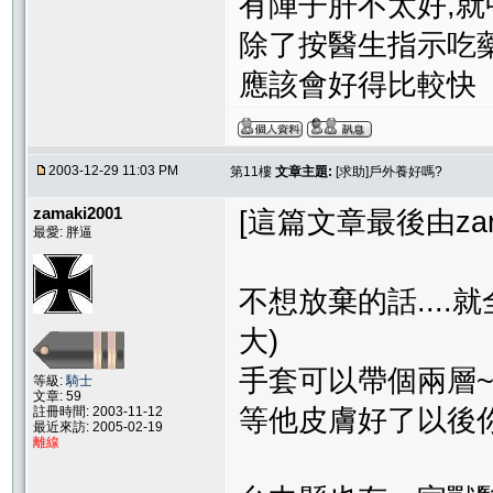
有陣子肝不太好,就
除了按醫生指示吃藥
應該會好得比較快
2003-12-29 11:03 PM
第11樓
文章主題:
[求助]戶外養好嗎?
zamaki2001
[這篇文章最後由zamak
最愛: 胖逼
不想放棄的話...
大)
手套可以帶個兩層
等級:
騎士
文章: 59
註冊時間: 2003-11-12
等他皮膚好了以後
最近來訪: 2005-02-19
離線