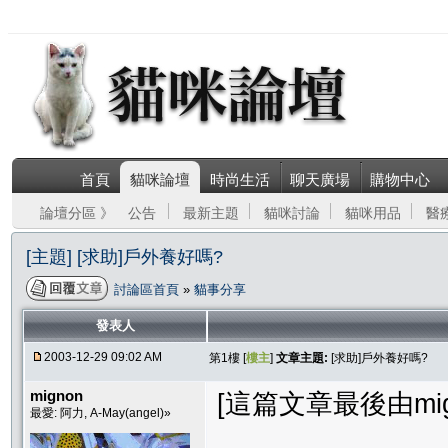
首頁
貓咪論壇
時尚生活
聊天廣場
購物中心
論壇分區 》
公告
最新主題
貓咪討論
貓咪用品
醫
[主題] [求助]戶外養好嗎?
討論區首頁
»
貓事分享
發表人
2003-12-29 09:02 AM
第1樓 [
樓主
]
文章主題:
[求助]戶外養好嗎?
mignon
[這篇文章最後由migno
最愛: 阿力, A-May(angel)»