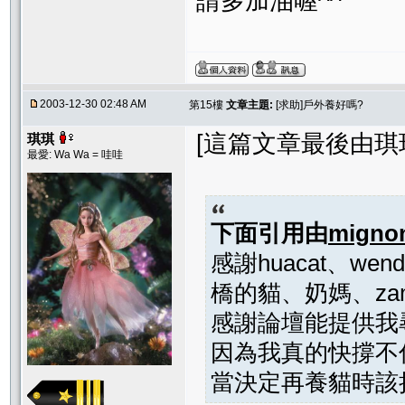
請多加油喔^^
2003-12-30 02:48 AM
第15樓
文章主題:
[求助]戶外養好嗎?
[這篇文章最後由琪琪在 
琪琪
最愛: Wa Wa = 哇哇
下面引用由
migno
感謝huacat、wen
橋的貓、奶媽、zam
感謝論壇能提供我
因為我真的快撐不
當決定再養貓時該把