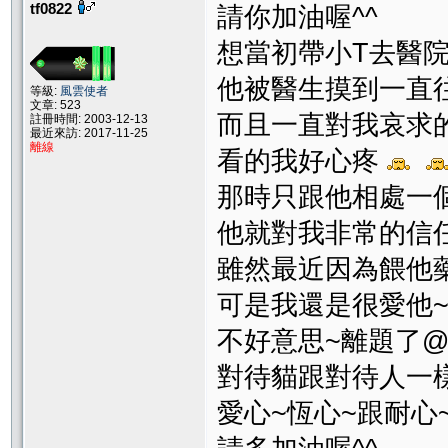
tf0822
請你加油喔^^
想當初帶小T去醫院
他被醫生摸到一直
等級:
風雲使者
文章: 523
而且一直對我哀求
註冊時間: 2003-12-13
最近來訪: 2017-11-25
離線
看的我好心疼
那時只跟他相處一
他就對我非常的信
雖然最近因為餵他藥
可是我還是很愛他
不好意思~離題了@
對待貓跟對待人一
愛心~恆心~跟耐心