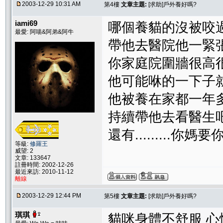
2003-12-29 10:31 AM
第4樓
文章主題:
[求助]戶外養好嗎?
iami69
哪個養貓的沒被咬
最愛: 阿喵&阿弟&阿牛
帶他去醫院他一
你家庭院圍牆很高
他可能咻的一下子
他被養在家都一年
持續帶他去看醫生
還有.........
等級:
修羅王
威望: 2
文章: 133647
註冊時間: 2002-12-26
最近來訪: 2010-11-12
離線
2003-12-29 12:44 PM
第5樓
文章主題:
[求助]戶外養好嗎?
琪琪
貓咪身體不舒服 心