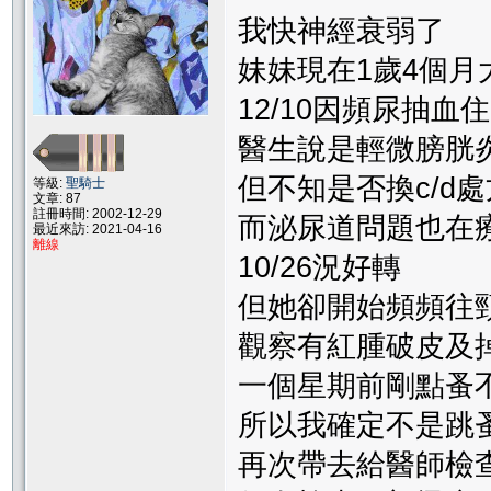
我快神經衰弱了
妹妹現在1歲4個月
12/10因頻尿抽血
醫生說是輕微膀胱
但不知是否換c/d
等級:
聖騎士
文章: 87
註冊時間: 2002-12-29
而泌尿道問題也在
最近來訪: 2021-04-16
離線
10/26況好轉
但她卻開始頻頻往
觀察有紅腫破皮及掉
一個星期前剛點蚤
所以我確定不是跳
再次帶去給醫師檢