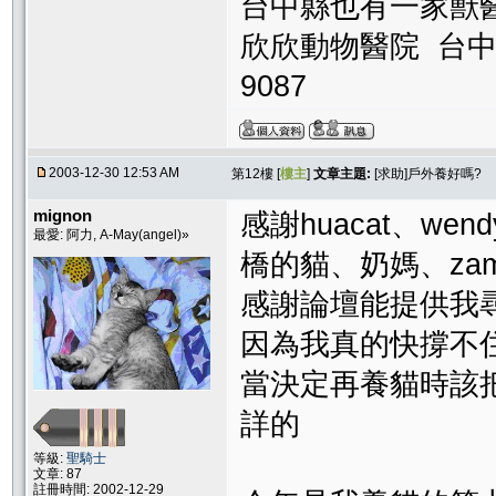
台中縣也有一家獸
欣欣動物醫院 台中縣
9087
2003-12-30 12:53 AM
第12樓 [
樓主
]
文章主題:
[求助]戶外養好嗎?
mignon
感謝huacat、wen
最愛: 阿力, A-May(angel)»
橋的貓、奶媽、zam
感謝論壇能提供我
因為我真的快撐不
當決定再養貓時該
詳的
等級:
聖騎士
文章: 87
註冊時間: 2002-12-29