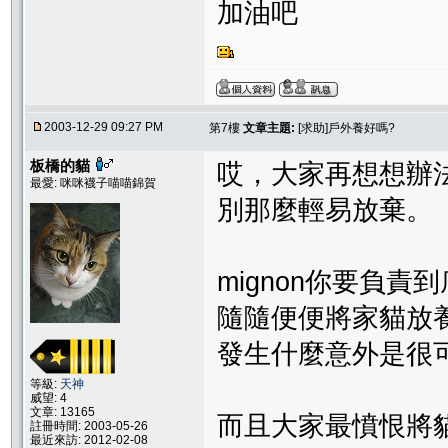
加油吧
2003-12-29 09:27 PM
第7樓
文章主題:
[求助]戶外養好嗎?
板橋的貓
哎，大家再想想辦
最愛: 咪咪襪子喵喵錦賀
別那麼輕易放棄。
mignon你要負責
隨隨便便將家貓放
發生什麼意外是很
等級:
天神
威望: 4
文章: 13165
而且大家最憤恨將
註冊時間: 2003-05-26
最近來訪: 2012-02-08