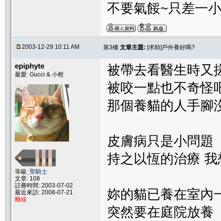
不要氣餒~只差一小步
2003-12-29 10:11 AM
第3樓
文章主題:
[求助]戶外養好嗎?
epiphyte
被帶去看醫生時又
最愛: Gucci & 小柑
被咬一點也不奇怪
那個養貓的人手腳
皮膚病只是小問題
持之以恆的治療 
等級:
聖騎士
文章: 108
註冊時間: 2003-07-02
妳的貓已養在室內
最近來訪: 2008-07-21
離線
突然要在庭院放養