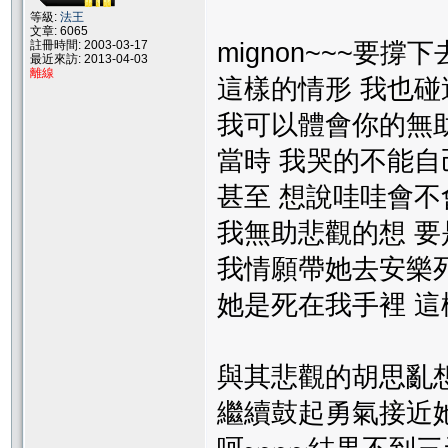
等級:
法王
文章: 6065
mignon~~~要撐
註冊時間: 2003-03-17
最近來訪: 2013-04-03
離線
這樣的情形 我也碰過 
我可以體會你的無
當時 我哭的不能自
甚至 想說哇哇會
我無助悲觀的想 
我情願帶她去安樂死
她是死在我手裡 這
與其悲觀的胡思亂
繼續鼓起勇氣接近她