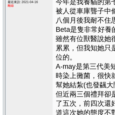
今年是我養貓的第七
最近來訪: 2021-04-16
離線
被人從車庫聾子中
八個月後我耐不住思
Beta是隻非常好
雖然有位獸醫說她
累累，但我知她只
位的。
A-may是第三代
時染上黴菌，很快
幫她結紮(也發飊
但近兩三個禮拜卻
了五次，前四次還
道這次她的態度不