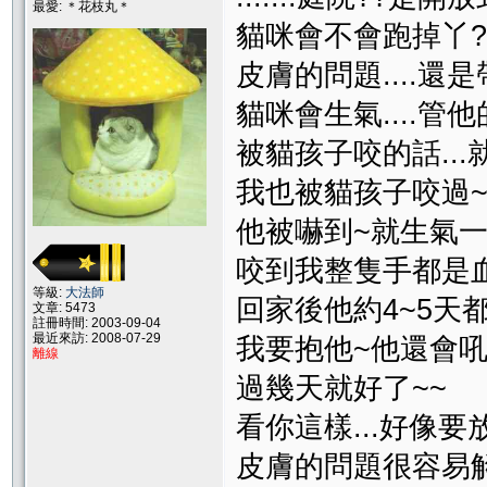
最愛: ＊花枝丸＊
貓咪會不會跑掉丫?
皮膚的問題....還
貓咪會生氣....管他
被貓孩子咬的話...就給
我也被貓孩子咬過
他被嚇到~就生氣一
咬到我整隻手都是血@
等級:
大法師
回家後他約4~5天
文章: 5473
註冊時間: 2003-09-04
最近來訪: 2008-07-29
我要抱他~他還會吼我>
離線
過幾天就好了~~
看你這樣...好像要放棄他
皮膚的問題很容易