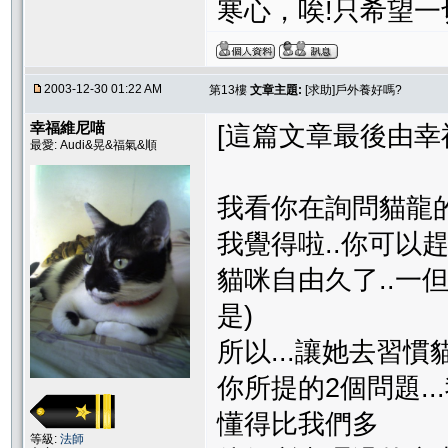
寒心，唉!只希望
2003-12-30 01:22 AM
第13樓
文章主題:
[求助]戶外養好嗎?
幸福維尼喵
[這篇文章最後由幸福維尼
最愛: Audi&晃&福氣&順
我看你在詢問貓龍的事
我覺得啦..你可以趕
貓咪自由久了..一
是)
所以...讓她去習慣貓
你所提的2個問題..
懂得比我們多
等級:
法師