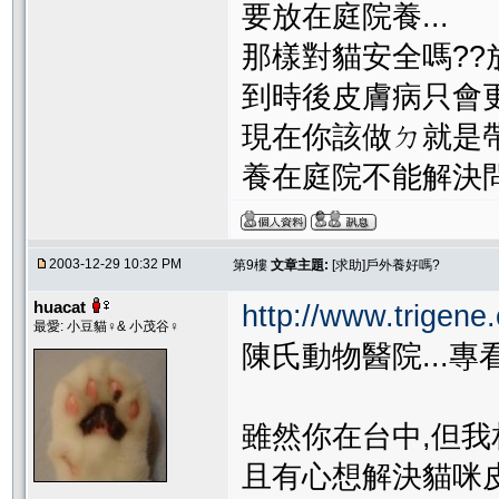
要放在庭院養...
那樣對貓安全嗎??
到時後皮膚病只會更
現在你該做ㄉ就是帶
養在庭院不能解決問題
2003-12-29 10:32 PM
第9樓
文章主題:
[求助]戶外養好嗎?
huacat
http://www.trigene
最愛: 小豆貓♀& 小茂谷♀
陳氏動物醫院...
雖然你在台中,但我
且有心想解決貓咪