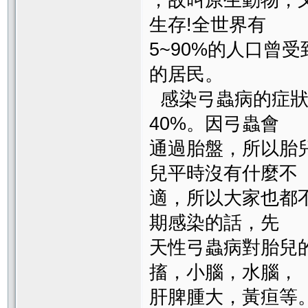
，故叫原生動物，
生存!全世界有
5~90%的人口曾
的居民。
感染弓蟲病的症狀
40%。因弓蟲會
通過胎盤，所以胎兒
兒平時沒有什麼不
適，所以大家也都
期感染的話，先
天性弓蟲病對胎兒
搐，小腦，水腦，
肝脾腫大，黃疸等