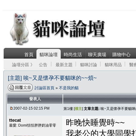
首頁
貓咪論壇
時尚生活
聊天廣場
購物中心
論壇分區 》
公告
最新主題
貓咪討論
貓咪用品
醫
[主題] 唉~又是懷孕不要貓咪的~~煩~
討論區首頁
»
不是我的貓
發表人
2007-02-15 02:15 PM
第1樓 [
樓主
]
文章主題:
唉~又是懷孕不要貓咪
ttecat
昨晚快睡覺時~~
最愛: Domi恬恬胖胖奶油零零
我老公的大學同學打