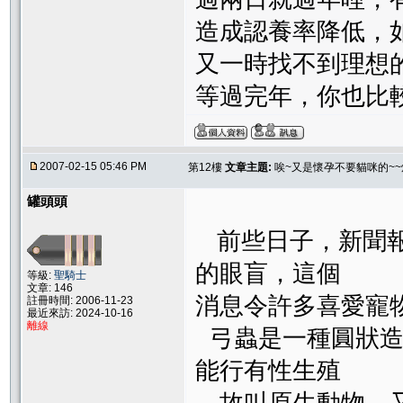
造成認養率降低，
又一時找不到理想
等過完年，你也比
2007-02-15 05:46 PM
第12樓
文章主題:
唉~又是懷孕不要貓咪的~~
罐頭頭
前些日子，新聞報
的眼盲，這個
等級:
聖騎士
文章: 146
消息令許多喜愛寵
註冊時間: 2006-11-23
最近來訪: 2024-10-16
離線
弓蟲是一種圓狀造
能行有性生殖