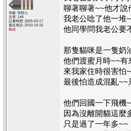
聊著聊著~~他才說
等級:
聖騎士
我老公唸了他一堆~
文章: 146
註冊時間: 2005-03-17
最近來訪: 2010-10-10
他同學問我老公要不
離線
那隻貓咪是一隻奶
他們渡蜜月時~~有
來我家住時很害怕~
最後怕造成混亂~~
他們回國一下飛機~
因為沒離開貓這麼多
只是過了一年多~~