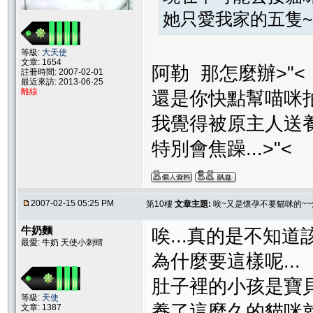
她只愛我家的五隻~~
等級:
大天使
文章: 1654
阿勒 那怎麼辦>"<
註冊時間: 2007-02-01
最近來訪: 2013-06-25
離線
還是你快點幫喵咪拍照.
我覺得被原主人送養的
特別會焦躁...>"<
2007-02-15 05:25 PM
第10樓
文章主題:
唉~又是懷孕不要貓咪的~~
牛奶麵
唉...真的是不知道該
最愛: 牛奶 天使小刺蝟
為什麼要這樣呢...
肚子裡的小孩是寶貝.
等級:
天使
養了這麼久的貓咪就
文章: 1387