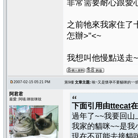
非常需要耐心跟愛心
之前牠來我家住了十
怎辦>"<~
我想叫他慢點送走~
2007-02-15 05:21 PM
第9樓
文章主題:
唉~又是懷孕不要貓咪的~~煩
阿君君
最愛: 阿喵.咪吱咪吱
下面引用由
ttecat
過年了~~我要回山
我家的貓咪~~是我
現在不可能去接貓咪