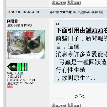
2007-02-15 06:03 PM
第13樓
文章主題:
唉~又是懷孕不要貓咪的~~
阿君君
最愛: 阿喵.咪吱咪吱
下面引用由
罐頭頭
前些日子，新聞報
盲，這個
消息令許多喜愛寵
弓蟲是一種圓狀造
行有性生殖
等級:
大天使
，故叫原生? ...
文章: 1654
註冊時間: 2007-02-01
最近來訪: 2013-06-25
離線
............>"<