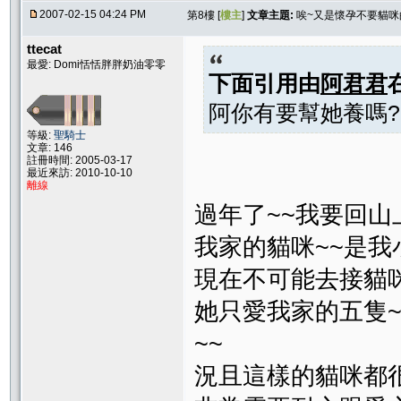
2007-02-15 04:24 PM
第8樓 [
樓主
]
文章主題:
唉~又是懷孕不要貓咪
ttecat
最愛: Domi恬恬胖胖奶油零零
下面引用由
阿君君
阿你有要幫她養嗎?
等級:
聖騎士
文章: 146
註冊時間: 2005-03-17
最近來訪: 2010-10-10
離線
過年了~~我要回山
我家的貓咪~~是我
現在不可能去接貓咪
她只愛我家的五隻~
~~
況且這樣的貓咪都很