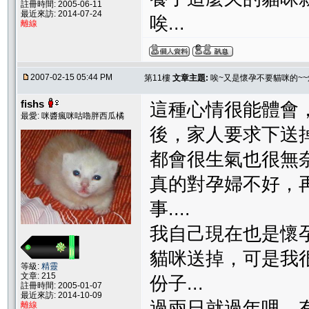
註冊時間: 2005-06-11
最近來訪: 2014-07-24
唉...
離線
2007-02-15 05:44 PM
第11樓
文章主題:
唉~又是懷孕不要貓咪的~~
fishs
這種心情很能體會
最愛: 咪醬瘋咪咕嚕胖西瓜橘
後，家人要求下送
都會很生氣也很無
真的對孕婦不好，
事....
我自己現在也是懷
貓咪送掉，可是我
等級:
精靈
文章: 215
份子...
註冊時間: 2005-01-07
最近來訪: 2014-10-09
過兩日就過年哩，
離線