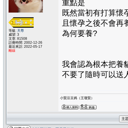
重點是
既然當初有打算懷
且懷孕之後不會再
等級:
天尊
為何要養?
威望: 3
文章: 81508
註冊時間: 2002-12-26
最近來訪: 2022-05-17
離線
我會認為根本把養
不要了隨時可以送
小賢豆豆媽（王瓊賢）
主