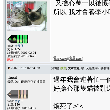
又擔心萬一以後懷孕影
所以 我才會養李小喵.
等級:
大天使
文章: 1654
註冊時間: 2007-02-01
最近來訪: 2013-06-25
離線
2007-02-15 02:23 PM
第3樓 [
樓主
]
文章主題:
唉~又是懷孕不要貓咪
ttecat
過年我會連著忙一個
最愛: Domi恬恬胖胖奶油零零
好擔心那隻貓被亂送
等級:
聖騎士
煩死了>"<
文章: 146
註冊時間: 2005-03-17