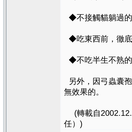
◆不接觸貓躺過的
◆吃東西前，徹底
◆不吃半生不熟的
另外，因弓蟲囊孢
無效果的。
(轉載自2002.1
任）)