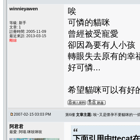
winnieyawen
唉
可憐的貓咪
等級: 新手
文章: 1
曾經被受寵愛
註冊時間: 2005-11-09
最近來訪: 2013-03-15
離線
卻因為要有人小孩
轉眼失去原有的幸
好可憐...
希望貓咪可以有好的
2007-02-15 03:03 PM
第6樓
文章主題:
唉~又是懷孕不要貓咪的~~煩
阿君君
最愛: 阿喵.咪吱咪吱
下面引用由
ttecat