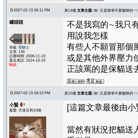
2007-02-15 06:11 PM
第14樓
文章主題:
唉~又是懷孕不要貓咪的~~
罐頭頭
不是我寫的∼我只
用說我怎樣
有些人不願冒那個
等級:
聖騎士
文章: 146
或是其他外界壓力使
註冊時間: 2006-11-23
最近來訪: 2024-10-16
離線
正該罵的是保貓送
2007-02-15 08:23 PM
第15樓
文章主題:
唉~又是懷孕不要貓咪的~~
小賢
[這篇文章最後由小賢在 
最愛: 天使豆和10喵
當然有狀況把貓送