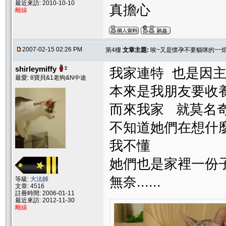
最近來訪: 2010-10-10
真擔心
離線
2007-02-15 02:26 PM
第4樓
文章主題:
唉~又是懷孕不要貓咪的~~煩
shirleymiffy
我家連特 也是因
最愛: 8寶貝&1老狗&N中途
本來是我朋友要收
而來我家 就莫名
不知道她們在想什
我不懂
她們也是家裡一份子阿
無奈......
等級:
大法師
文章: 4516
註冊時間: 2006-01-11
最近來訪: 2012-11-30
離線