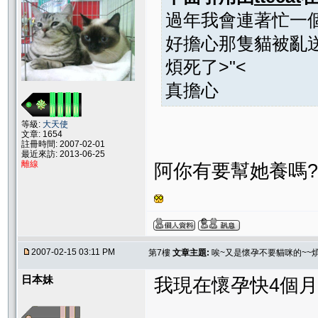
過年我會連著忙一個
好擔心那隻貓被亂送
煩死了>"<
真擔心
等級:
大天使
文章: 1654
註冊時間: 2007-02-01
最近來訪: 2013-06-25
離線
阿你有要幫她養嗎?
2007-02-15 03:11 PM
第7樓
文章主題:
唉~又是懷孕不要貓咪的~~煩
日本妹
我現在懷孕快4個