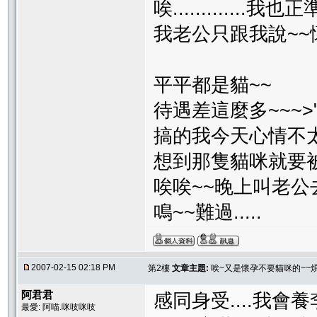
唉.............
我老公只跟我說~~
平平都是貓~~
待遇差這麼多~~~>"
搞的我今天心情不太
想到那隻貓咪就要被
唉唉~~晚上叫老公
鳴~~難過.....
2007-02-15 02:18 PM
第2樓
文章主題:
唉~又是懷孕不要貓咪的~~煩
阿君君
感同身受....我
最愛: 阿喵.咪吱咪吱