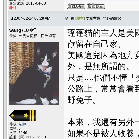
最近來訪: 2015-04-10
離線
2007-12-24 01:28 AM
第6樓 [
樓主
]
文章主題:
門外的貓咪
wang710
蓬蓬貓的主人是美
最愛: 三隻天使貓，門外還有...
歡留在自己家。
美國這兒因為地方
外，是無所謂的。
只是....他們不懂
公路上，常常會看
野兔子。
本來，我還有另外一
等級:
法師
威望: 5
如果不是被人收養
文章: 3146
註冊時間: 2007-12-10