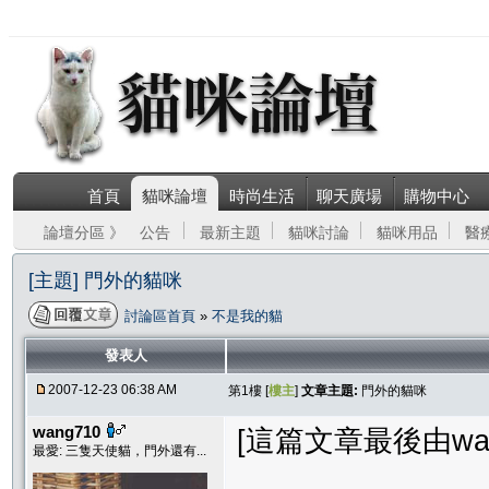
首頁
貓咪論壇
時尚生活
聊天廣場
購物中心
論壇分區 》
公告
最新主題
貓咪討論
貓咪用品
醫
[主題] 門外的貓咪
討論區首頁
»
不是我的貓
發表人
2007-12-23 06:38 AM
第1樓 [
樓主
]
文章主題:
門外的貓咪
wang710
[這篇文章最後由wang7
最愛: 三隻天使貓，門外還有...