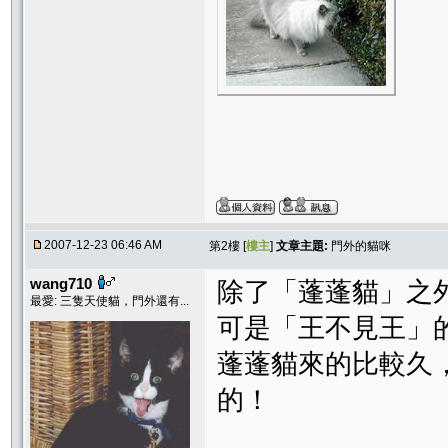
2007-12-23 06:46 AM
第2樓 [
樓主
]
文章主題:
門外的貓咪
wang710
除了「蓬蓬貓」之
最愛: 三隻天使貓，門外還有...
可是「王不見王」
蓬蓬貓來的比較久，
的！