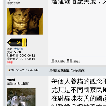
蓬蓬貓這麼美麗，又
最愛: 源源
等級:
大法師
文章: 5508
註冊時間: 2006-06-12
最近來訪: 2011-09-16
離線
2007-12-23 12:47 PM
第4樓
文章主題:
門外的貓咪
ymei
每個人養貓的觀念不
最愛: amigo,帽帽
尤其是不同國家民風
在對貓咪友善的國家