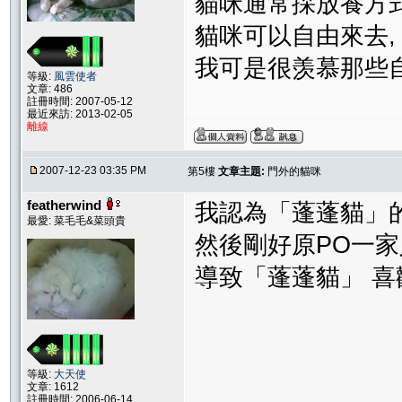
貓咪通常採放養方式
貓咪可以自由來去,
我可是很羡慕那些自
等級:
風雲使者
文章: 486
註冊時間: 2007-05-12
最近來訪: 2013-02-05
離線
2007-12-23 03:35 PM
第5樓
文章主題:
門外的貓咪
featherwind
我認為「蓬蓬貓」
最愛: 菜毛毛&菜頭貴
然後剛好原PO一
導致「蓬蓬貓」 喜
等級:
大天使
文章: 1612
註冊時間: 2006-06-14