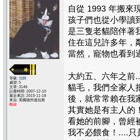
自從 1993 年搬
孩子們也從小學讀
是三隻老貓陪伴著
住在這兒許多年，鄰
當然，寵物也看到
大約五、六年之前.
等級:
法師
威望: 5
貓毛，我們全家人
文章: 3146
註冊時間: 2007-12-10
最近來訪: 2015-11-18
後，就常常賴在我
來自: 美國德州達拉斯
離線
其實她是有主人的
看她的前腳，曾經被
我不必餵食！...