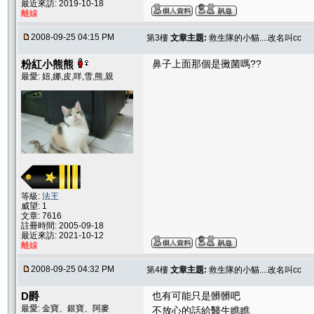
最近來訪: 2019-10-18
離線
2008-09-25 04:15 PM
第3樓
文章主題:
救生隊的小貓....改名叫cc
粉紅小熊熊
鼻子上面那個是黴菌嗎??
最愛: 妞,娜,皮,咩,雪,熊,親
等級:
法王
威望: 1
文章: 7616
註冊時間: 2005-09-18
最近來訪: 2021-10-12
離線
2008-09-25 04:32 PM
第4樓
文章主題:
救生隊的小貓....改名叫cc
D爵
也有可能只是髒髒吧
最愛: 金寶、銀寶、阿麥
不放心的話給醫生瞧瞧