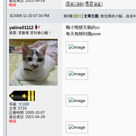
最近來訪: 2021-04-29
離線
2008-11-20 07:34 PM
第8樓 [
樓主
]
文章主題:
救生隊的小貓....改名叫
yatine01112
醜小鴨變天鵝的cc
最愛: 算數量 算到會心酸ㄚ
每天無聊到擺pose
等級:
大法師
文章: 5733
註冊時間: 2005-10-07
最近來訪: 2021-04-29
離線