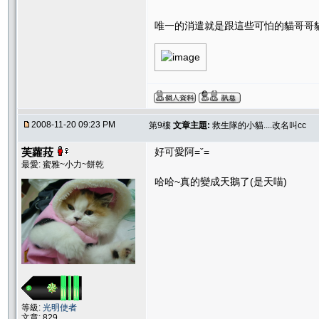
唯一的消遣就是跟這些可怕的貓哥哥
2008-11-20 09:23 PM
第9樓
文章主題:
救生隊的小貓....改名叫cc
芙蘿菈
好可愛阿=ˇ=
最愛: 蜜雅~小力~餅乾
哈哈~真的變成天鵝了(是天喵)
等級:
光明使者
文章: 829