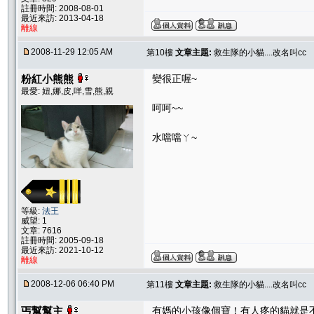
註冊時間: 2008-08-01
最近來訪: 2013-04-18
離線
2008-11-29 12:05 AM
第10樓
文章主題:
救生隊的小貓....改名叫cc
粉紅小熊熊
變很正喔~
最愛: 妞,娜,皮,咩,雪,熊,親
呵呵~~
水噹噹ㄚ~
等級:
法王
威望: 1
文章: 7616
註冊時間: 2005-09-18
最近來訪: 2021-10-12
離線
2008-12-06 06:40 PM
第11樓
文章主題:
救生隊的小貓....改名叫cc
丐幫幫主
有媽的小孩像個寶！有人疼的貓就是