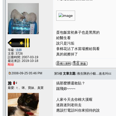
蛋包飯當初鼻子也是黑黑的
給醫生看
說只是污垢
拿棉花沾了水當場擦給我看
等級:
法師
文章: 3726
真的就擦掉了
註冊時間: 2007-03-19
最近來訪: 2019-10-18
離線
2008-09-25 05:46 PM
第5樓
文章主題:
救生隊的小貓....改名叫cc
雅
搞那麼髒還敢貼？
最愛: ㄤ、咪、寶妹、臭寶
踹飛妳~~~~
人家今天去你棉大溪喔
迷路迷到老街去
應該打電話叫你來招待的說