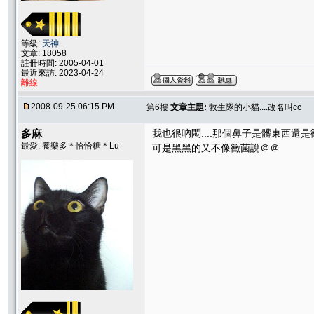
等級:
天神
文章: 18058
註冊時間: 2005-04-01
最近來訪: 2023-04-24
離線
2008-09-25 06:15 PM
第6樓
文章主題:
救生隊的小貓....改名叫cc
多麻
我也很吶悶....那個鼻子是髒東西還是
最愛: 養樂多＊恰恰糖＊Lu
可是黑黑的又不像黴菌說＠＠