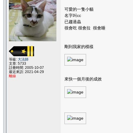
可愛的一隻小貓
名字叫cc
已趨過蟲
很會吃 很會拉 很會睡
剛到我家的模樣
等級:
大法師
文章: 5733
註冊時間: 2005-10-07
最近來訪: 2021-04-29
離線
來快一個月後的成效