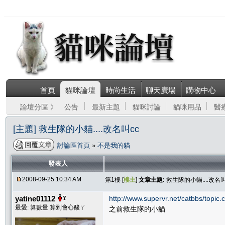
首頁
貓咪論壇
時尚生活
聊天廣場
購物中心
論壇分區 》
公告
最新主題
貓咪討論
貓咪用品
醫
[主題] 救生隊的小貓....改名叫cc
討論區首頁
»
不是我的貓
發表人
2008-09-25 10:34 AM
第1樓 [
樓主
]
文章主題:
救生隊的小貓....改名叫
yatine01112
http://www.supervr.net/catbbs/topi
最愛: 算數量 算到會心酸ㄚ
之前救生隊的小貓