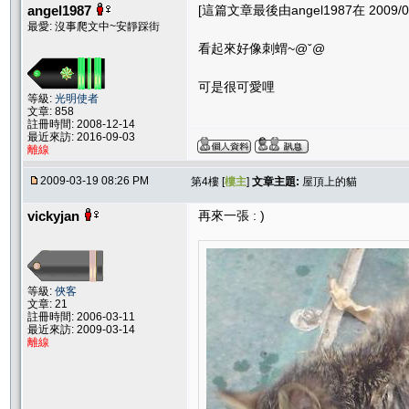
angel1987
[這篇文章最後由angel1987在 2009/03
最愛: 沒事爬文中~安靜踩街
看起來好像刺蝟~@ˇ@
可是很可愛哩
等級:
光明使者
文章: 858
註冊時間: 2008-12-14
最近來訪: 2016-09-03
離線
2009-03-19 08:26 PM
第4樓 [
樓主
]
文章主題:
屋頂上的貓
vickyjan
再來一張 : )
等級:
俠客
文章: 21
註冊時間: 2006-03-11
最近來訪: 2009-03-14
離線