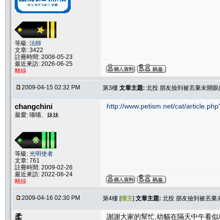
等級:
法師
文章: 3422
註冊時間: 2008-05-23
最近來訪: 2026-06-25
離線
2009-04-15 02:32 PM
第3樓
文章主題:
北投 朋友撿到被丟棄未開眼
changchini
http://www.petism.net/cat/article.p
最愛: 喵喵、妹妹
等級:
光明使者
文章: 761
註冊時間: 2009-02-26
最近來訪: 2022-06-24
離線
2009-04-16 02:30 PM
第4樓 [
樓主
]
文章主題:
北投 朋友撿到被丟棄
柔
謝謝大家的幫忙,幼貓在隔天中午看似