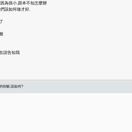
,因為很小,跟本不知怎麼辦
我們該如何做才好,
了
難
在請告知我
的幼貓 該如何?