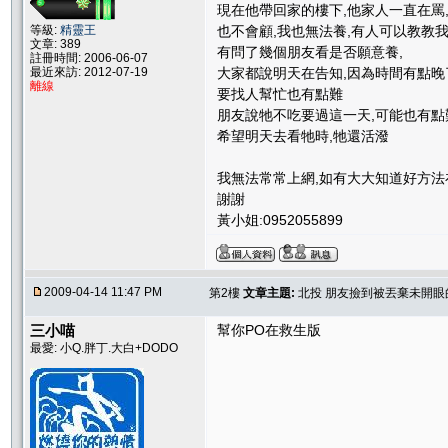
現在他帶回家的樓下,他家人一直在罵
等級:
精靈王
也不會顧,我也無法養,有人可以教教
文章: 389
有問了幾個朋友看是否願意養,
註冊時間: 2006-06-07
最近來訪: 2012-07-19
大家都說明天在告知,因為時間有點晚
離線
要找人幫忙也有點難
朋友說牠不吃要過這一天,可能也有點
希望明天去看牠時,牠還活潑
我無法常常上網,如有大大知道好方法
謝謝
黃小姐:0952055899
2009-04-14 11:47 PM
第2樓
文章主題:
北投 朋友撿到被丟棄未開眼
三小喵
幫你PO在救生版
最愛: 小Q.胖丁.大白+DODO