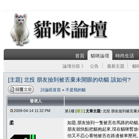
首頁
貓咪論壇
時尚生活
論壇分區 》
公告
最新主題
貓
[主題] 北投 朋友撿到被丟棄未開眼的幼貓 該如何?
討論區首頁
»
不是我的貓
發表人
2009-04-14 11:32 PM
第1樓 [
樓主
]
文章主題:
北投 朋友撿到被丟棄
柔
如題,朋友撿到一隻被丟在馬路的幼貓
朋友就快點把貓抱起來,現在貓咪暫放
但又不忍心看牠被丟在路邊被車壓死,