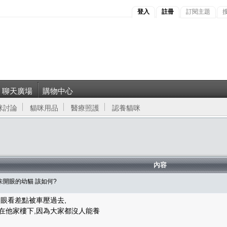
登入
註冊
訂閱主題
聊天廣場
購物中心
咪討論
貓咪用品
醫療照護
認養貓咪
內容
未開眼的幼貓 該如何?
,眼看差點被車壓過去,
在他家樓下,因為大家都沒人能養