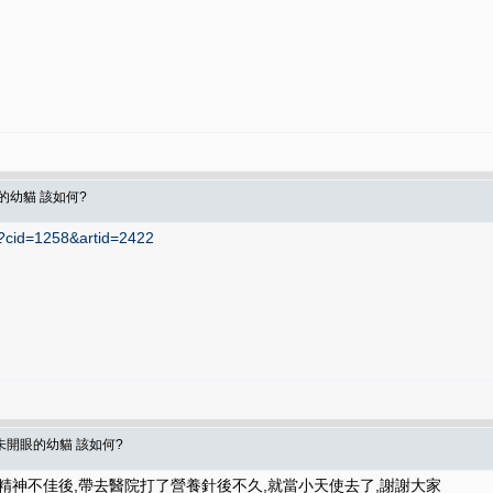
的幼貓 該如何?
hp?cid=1258&artid=2422
未開眼的幼貓 該如何?
精神不佳後,帶去醫院打了營養針後不久,就當小天使去了,謝謝大家