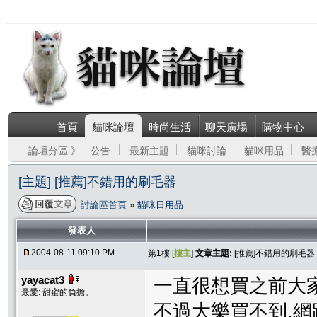
首頁
貓咪論壇
時尚生活
聊天廣場
購物中心
論壇分區 》
公告
最新主題
貓咪討論
貓咪用品
醫
[主題] [推薦]不錯用的刷毛器
討論區首頁
»
貓咪日用品
發表人
2004-08-11 09:10 PM
第1樓 [
樓主
]
文章主題:
[推薦]不錯用的刷毛器
yayacat3
一直很想買之前大
最愛: 甜蜜的負擔。
不過大樂買不到,網