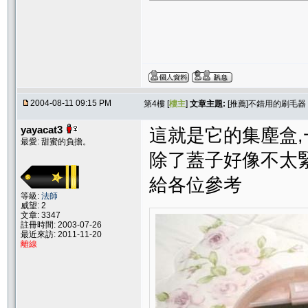
2004-08-11 09:15 PM
第4樓 [
樓主
]
文章主題:
[推薦]不錯用的刷毛器
yayacat3
這就是它的集塵盒
最愛: 甜蜜的負擔。
除了蓋子好像不太緊
給各位參考
等級:
法師
威望: 2
文章: 3347
註冊時間: 2003-07-26
最近來訪: 2011-11-20
離線