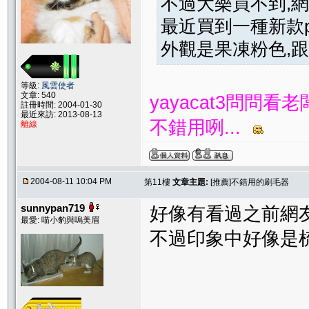
不過大樂買不到,
最近買到一種新款p
外觀是果凍粉色,
等級:
風雲使者
文章: 540
yayacat3問問
註冊時間: 2004-01-30
最近來訪: 2013-08-13
不錯用咧...
離線
2004-08-11 10:04 PM
第11樓
文章主題:
[推薦]不錯用的刷毛器
sunnypan719
好像有看過之前網友
最愛: 喵小豹與嗚美眉
不過印象中好像是梳