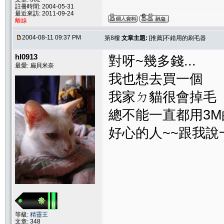
註冊時間: 2004-05-31
最近來訪: 2011-09-24
離線
2004-08-11 09:37 PM
第8樓
文章主題:
[推薦]不錯用的刷毛器
hl0913
對呀~幾多錢...
最愛: 扁貝米奈
我也想去買一個
我家ㄉ貓很會掉毛
總不能一直都用3M的
好心的人~~跟我說
等級:
精靈王
文章: 348