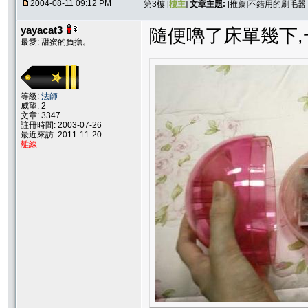
2004-08-11 09:12 PM
第3樓 [
樓主
]
文章主題:
[推薦]不錯用的刷毛器
yayacat3
隨便嚕了床單幾下,
最愛: 甜蜜的負擔。
等級:
法師
威望: 2
文章: 3347
註冊時間: 2003-07-26
最近來訪: 2011-11-20
離線