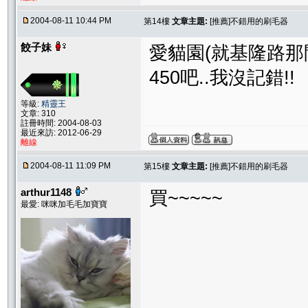
2004-08-11 10:44 PM
第14樓
文章主題:
[推薦]不錯用的刷毛器
餃子妹
愛貓園(就基隆路那間.
450吧..我沒記錯!!
等級:
精靈王
文章: 310
註冊時間: 2004-08-03
最近來訪: 2012-06-29
離線
2004-08-11 11:09 PM
第15樓
文章主題:
[推薦]不錯用的刷毛器
arthur1148
買~~~~~
最愛: 咪咪加毛毛加寶寶