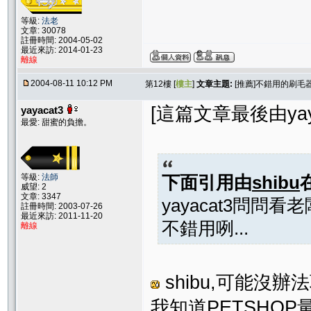
等級:
法老
文章: 30078
註冊時間: 2004-05-02
最近來訪: 2014-01-23
離線
2004-08-11 10:12 PM
第12樓 [
樓主
]
文章主題:
[推薦]不錯用的刷毛
[這篇文章最後由yayac
yayacat3
最愛: 甜蜜的負擔。
等級:
法師
下面引用由
shibu
威望: 2
文章: 3347
yayacat3問問
註冊時間: 2003-07-26
最近來訪: 2011-11-20
不錯用咧...
離線
shibu,可能沒
我知道PETSHO