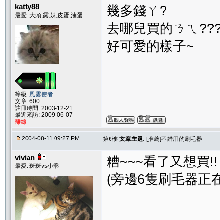
katty88
幾多錢ㄚ?
最愛: 大頭,露,妹,皮蛋,滷蛋
去哪兒買的ㄋㄟ???
好可愛的樣子~
等級:
風雲使者
文章: 600
註冊時間: 2003-12-21
最近來訪: 2009-06-07
離線
2004-08-11 09:27 PM
第6樓
文章主題:
[推薦]不錯用的刷毛器
vivian
糟~~~看了又想買!!
最愛: 斑斑vs小乖
(旁邊6隻刷毛器正在尖