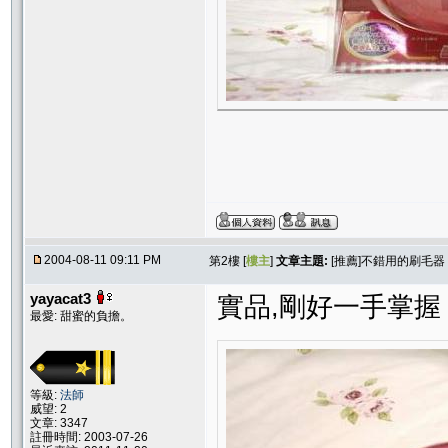
2004-08-11 09:11 PM
第2樓 [
樓主
]
文章主題:
[推薦]不錯用的刷毛器
yayacat3
實品,剛好一手掌握
最愛: 甜蜜的負擔。
等級:
法師
威望: 2
文章: 3347
註冊時間: 2003-07-26