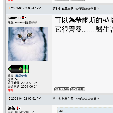
2003-04-02 05:47 PM
第3樓
文章主題:
如何讓貓貓變胖？
miumiu
可以為希爾斯的a/
最愛: miumiu餃餃茶茶
它很營養.......
等級:
風雲使者
文章: 575
註冊時間: 2003-01-06
最近來訪: 2009-06-14
離線
2003-04-02 05:51 PM
第4樓
文章主題:
如何讓貓貓變胖？
綠茶
最愛: 張小豬&張小白