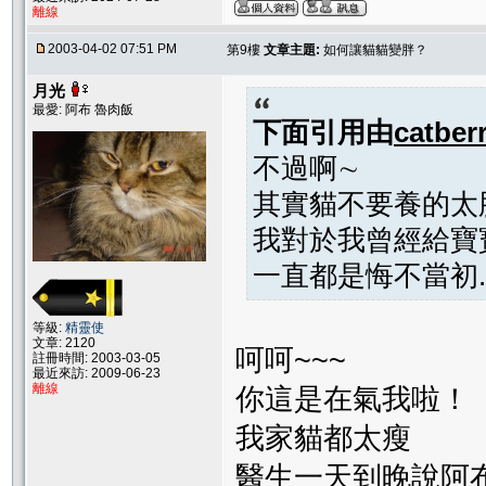
離線
2003-04-02 07:51 PM
第9樓
文章主題:
如何讓貓貓變胖？
月光
最愛: 阿布 魯肉飯
下面引用由
catber
不過啊∼
其實貓不要養的太
我對於我曾經給寶寶吃的
一直都是悔不當初.......
等級:
精靈使
文章: 2120
呵呵~~~
註冊時間: 2003-03-05
最近來訪: 2009-06-23
離線
你這是在氣我啦！
我家貓都太瘦
醫生一天到晚說阿