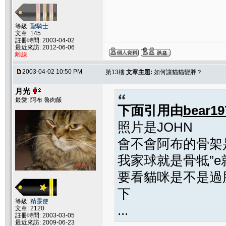
等級:
聖騎士
文章: 145
註冊時間: 2003-04-02
最近來訪: 2012-06-06
離線
2003-04-02 10:50 PM
第13樓
文章主題:
如何讓貓貓變胖？
月光
最愛: 阿布 魯肉飯
下面引用由
bear19
照片是JOHN
會不會阿布的骨架
我家球就是骨牴”
要看貓咪是不是過
下
等級:
精靈使
...
文章: 2120
註冊時間: 2003-03-05
最近來訪: 2009-06-23