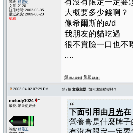
有沒有限定一定要
等級:
精靈使
文章: 2120
大概要多少錢啊？
註冊時間: 2003-03-05
最近來訪: 2009-06-23
離線
像希爾斯的a/d
我朋友的貓吃過
很不賞臉一口也不
....
2003-04-02 07:29 PM
第7樓
文章主題:
如何讓貓貓變胖？
melody1024
最愛: 喵天使娃娃
下面引用由
月光
在
營養膏是什麼牌子
等級:
精靈王
有沒有限定一定要