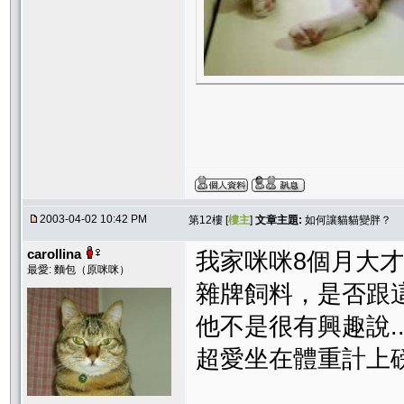
2003-04-02 10:42 PM
第12樓 [
樓主
]
文章主題:
如何讓貓貓變胖？
carollina
我家咪咪8個月大才2
最愛: 麵包（原咪咪）
雜牌飼料，是否跟
他不是很有興趣說..
超愛坐在體重計上磅體中