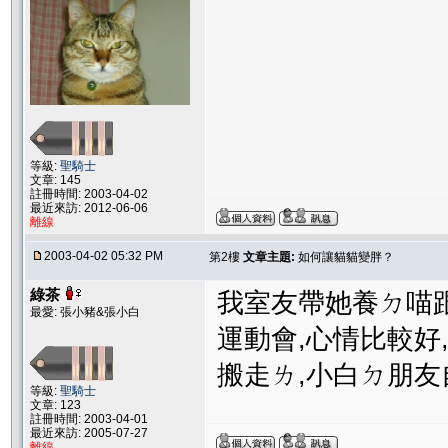
等級:
聖騎士
文章: 145
註冊時間: 2003-04-02
最近來訪: 2012-06-06
離線
2003-04-02 05:32 PM
第2樓
文章主題:
如何讓貓貓變胖？
綠茶
我室友帶她養ㄉ喵
最愛: 張小豬&張小白
運動會,心情比較好
搬走ㄌ,小白ㄉ朋友
等級:
聖騎士
文章: 123
註冊時間: 2003-04-01
最近來訪: 2005-07-27
離線