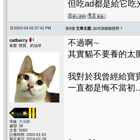
但吃ad都是給它吃光光....
2003-04-02 07:41 PM
第8樓
文章主題:
如何讓貓貓變胖？
catberry
不過啊∼
最愛: 寶寶、奶油球
其實貓不要養的太
我對於我曾經給寶寶吃的
一直都是悔不當初.......
等級:
大法師
威望: 38
文章: 5060
註冊時間: 2003-01-02
最近來訪: 2024-07-28