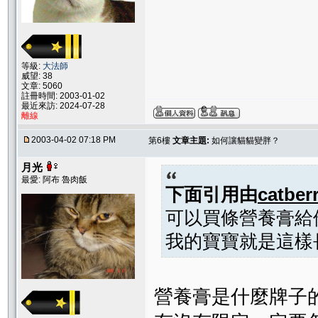
等級:
大法師
威望: 38
文章: 5060
註冊時間: 2003-01-02
最近來訪: 2024-07-28
離線
2003-04-02 07:18 PM
第6樓
文章主題:
如何讓貓貓變胖？
月光
最愛: 阿布 魯肉飯
下面引用由
catber
可以買條營養膏給
我的寶寶就是這樣長
營養膏是什麼牌子