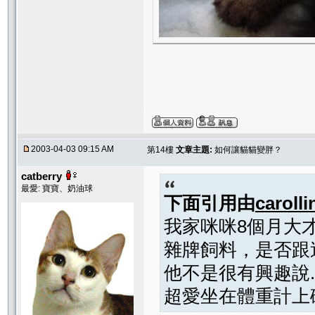
2003-04-03 09:15 AM
第14樓
文章主題:
如何讓貓貓變胖？
catberry
最愛: 寶寶、奶油球
下面引用由
carolli
我家咪咪8個月大才2
雜牌飼料，是否跟
他不是很有興趣說.
超愛坐在體重計上磅體