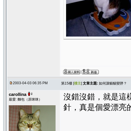
2003-04-03 06:35 PM
第15樓 [
樓主
]
文章主題:
如何讓貓貓變胖？
carollina
沒錯沒錯，就是這
最愛: 麵包（原咪咪）
針，真是個愛漂亮