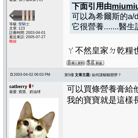
下面引用由
miumi
可以為希爾斯的a/
等級:
聖騎士
它很營養.......
文章: 123
註冊時間: 2003-04-01
最近來訪: 2005-07-27
離線
ㄚ不然皇家ㄉ乾糧也
2003-04-02 06:03 PM
第5樓
文章主題:
如何讓貓貓變胖？
catberry
可以買條營養膏給他
最愛: 寶寶、奶油球
我的寶寶就是這樣長