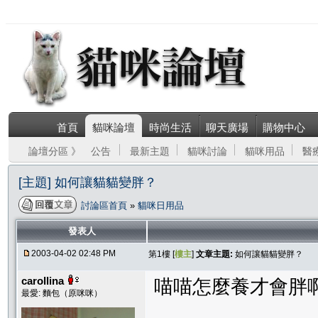
首頁
貓咪論壇
時尚生活
聊天廣場
購物中心
論壇分區 》
公告
最新主題
貓咪討論
貓咪用品
醫
[主題] 如何讓貓貓變胖？
討論區首頁
»
貓咪日用品
發表人
2003-04-02 02:48 PM
第1樓 [
樓主
]
文章主題:
如何讓貓貓變胖？
carollina
喵喵怎麼養才會胖
最愛: 麵包（原咪咪）