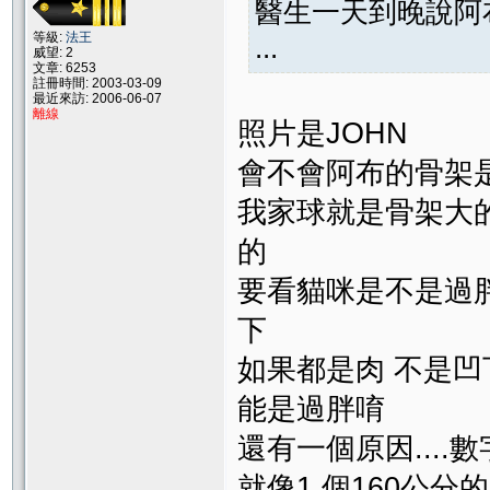
醫生一天到晚說阿
等級:
法王
...
威望: 2
文章: 6253
註冊時間: 2003-03-09
最近來訪: 2006-06-07
離線
照片是JOHN
會不會阿布的骨架
我家球就是骨架大的
的
要看貓咪是不是過
下
如果都是肉 不是凹
能是過胖唷
還有一個原因....
就像1 個160公分