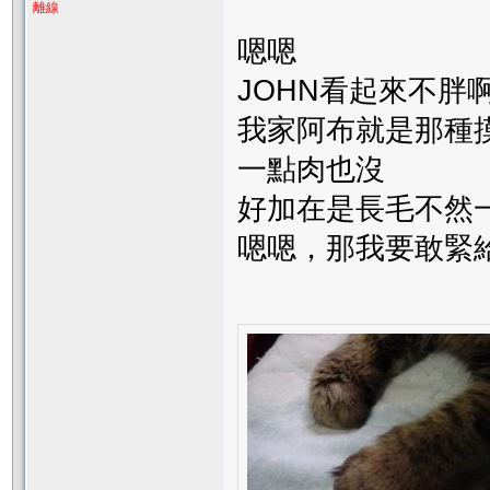
離線
嗯嗯
JOHN看起來不胖
我家阿布就是那種
一點肉也沒
好加在是長毛不然
嗯嗯，那我要敢緊