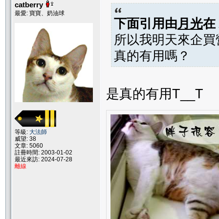
catberry
最愛: 寶寶、奶油球
下面引用由
月光
在
所以我明天來企買
真的有用嗎？
是真的有用T__T
等級:
大法師
威望: 38
文章: 5060
註冊時間: 2003-01-02
最近來訪: 2024-07-28
離線