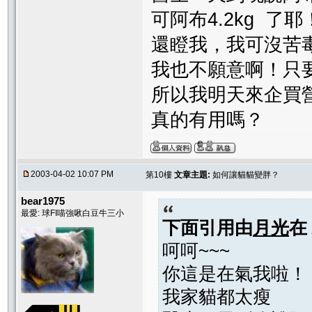
可阿布4.2kg 了
還瞪我，我可沒苦
我也不願意啊！只
所以我明天來企買
真的有用嗎？
2003-04-02 10:07 PM
第10樓
文章主題:
如何讓貓貓變胖？
bear1975
最愛: 球FI喵強啾白豆牛三小
下面引用由
月光
在
呵呵~~~
你這是在氣我啦！
我家貓都太瘦