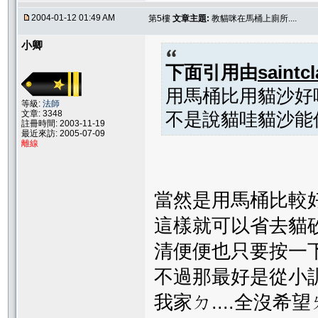
2004-01-12 01:49 AM
第5樓
文章主題:
教貓咪在馬桶上廁所....
小卿
下面引用由
saintcl
用馬桶比用貓沙好
等級:
法師
文章: 3348
不是說貓哇貓沙能
註冊時間: 2003-11-19
最近來訪: 2005-07-09
離線
當然是用馬桶比較好.
這樣就可以省去貓
清便便也只要按一下
不過那最好是從小訓
我家ㄉ....全沒希