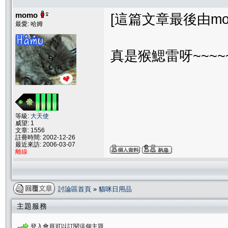
momo
[這篇文章最後由momo在
最愛: 哈姆
真是猴鰓雷呀~~~~~
等級:
大天使
威望: 1
文章: 1556
註冊時間: 2002-12-26
最近來訪: 2006-03-07
離線
討論區首頁
»
貓咪日用品
主題服務
登入會員可以訂閱這個主題