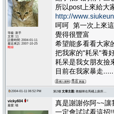
所以post上來給
http://www.siukeu
呵呵 第一次上來
覺得很豐富
等級: 新手
文章: 11
註冊時間: 2004-01-11
希望能多看看大家
最近來訪: 2007-10-25
離線
把我家的"耗呆"養
耗呆是我女朋友撿來的
目前在我家暴走.......
2004-01-11 06:52 PM
第2樓
文章主題:
教貓咪在馬桶上廁所....
vicky604
真是謝謝你阿~~讓
最愛: 喵
一定會試試看這招!