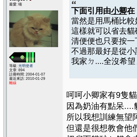
最愛: 喵
下面引用由
小卿
在
當然是用馬桶比較好.
這樣就可以省去貓
清便便也只要按一下
不過那最好是從小訓
我家ㄉ....全沒希
等級:
光明使者
文章: 894
註冊時間: 2004-01-07
最近來訪: 2010-01-29
離線
呵呵小卿家有9隻貓
因為奶油有點呆....
所以我想訓練無望阿~
但還是很想教會他們~