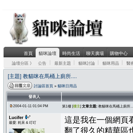
首頁
貓咪論壇
時尚生活
聊天廣場
購物中心
論壇分區 》
公告
最新主題
貓咪討論
貓咪用品
醫
[主題] 教貓咪在馬桶上廁所....
討論區首頁
»
貓咪日用品
發表人
2004-01-11 01:04 PM
第1樓 [
樓主
]
文章主題:
教貓咪在馬桶上廁所...
Lucifer
這是我在一個網頁
最愛: 耗呆 & 叮叮
翻了很久的精華區