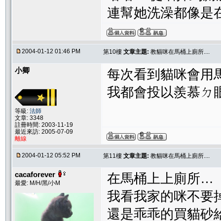
連幫她洗澡都像是
2004-01-12 01:46 PM
第10樓
文章主題:
教貓咪在馬桶上廁所....
小卿
每次看到貓咪會用馬
我都會投以羨慕ㄉ眼光
等級:
法師
文章: 3348
註冊時間: 2003-11-19
最近來訪: 2005-07-09
離線
2004-01-12 05:52 PM
第11樓
文章主題:
教貓咪在馬桶上廁所....
cacaforever
在馬桶上上廁所…
最愛: M/H/黑/小M
我看我家的咪不要
還是乖乖的買貓砂