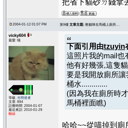
把省下貓砂ㄉ錢拿去
2004-01-12 01:07 PM
第9樓
文章主題:
教貓咪在馬桶上廁所....
vicky604
最愛: 喵
下面引用由
tzuyin
這照片我的mail
他有好幾張,這隻
要是我開放廁所讓
桶水.............
(因為我在廁所時
等級:
光明使者
馬桶裡面瞧)
文章: 894
註冊時間: 2004-01-07
最近來訪: 2010-01-29
離線
哈哈~~從喵掉到廁所