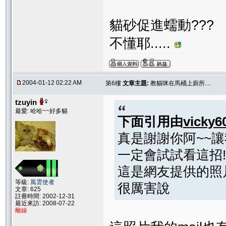
貓砂促進蠕動???
不懂耶.....
2004-01-12 02:22 AM
第6樓
文章主題:
教貓咪在馬桶上廁所....
tzuyin
最愛: 哈哈~~好多貓
下面引用由
vicky6
真是謝謝你阿~~
一定會試試看這招!
這是網友提供的照
等級:
風雲使者
很厲害說
文章: 625
註冊時間: 2002-12-31
最近來訪: 2008-07-22
離線