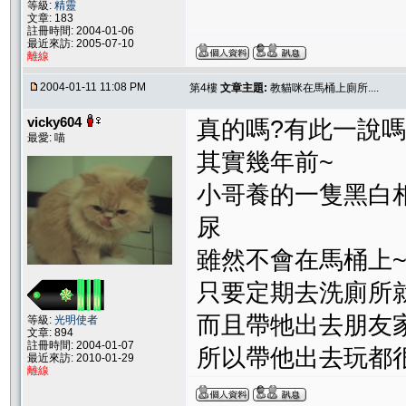
等級:
精靈
文章: 183
註冊時間: 2004-01-06
最近來訪: 2005-07-10
離線
2004-01-11 11:08 PM
第4樓
文章主題:
教貓咪在馬桶上廁所....
vicky604
真的嗎?有此一說嗎!
最愛: 喵
其實幾年前~
小哥養的一隻黑白相
尿
雖然不會在馬桶上
只要定期去洗廁所就好
而且帶牠出去朋友家
等級:
光明使者
文章: 894
註冊時間: 2004-01-07
所以帶他出去玩都很
最近來訪: 2010-01-29
離線