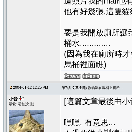
這照片我的mail也
他有好幾張,這隻
要是我開放廁所讓我
桶水.............
(因為我在廁所時
馬桶裡面瞧)
2004-01-12 12:25 PM
第7樓
文章主題:
教貓咪在馬桶上廁所....
小音
[這篇文章最後由小音在 
最愛: 湯包(女生)
嘿嘿, 有意思...