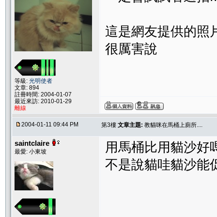
這是網友提供的照
很厲害說
等級:
光明使者
文章: 894
註冊時間: 2004-01-07
最近來訪: 2010-01-29
離線
2004-01-11 09:44 PM
第3樓
文章主題:
教貓咪在馬桶上廁所....
saintclaire
用馬桶比用貓沙好
最愛: 小東坡
不是說貓哇貓沙能