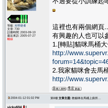
不過要從小訓練起吧.
這裡也有兩個網頁..
等級:
光明使者
文章: 730
註冊時間: 2003-09-10
有興趣的人也可以
最近來訪: 2005-07-27
離線
1.[轉貼]貓咪馬桶
http://www.supervr.
forum=14&topic=
2.我家貓咪會去馬
http://www.supervr
2004-01-12 01:02 PM
第8樓
文章主題:
教貓咪在馬桶上廁所....
vicky604