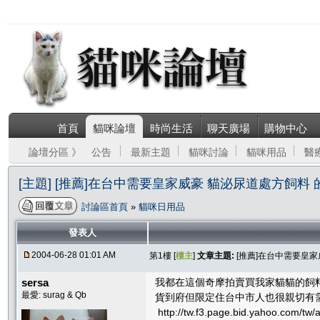
首頁
貓咪論壇
時尚生活
聊天廣場
購物中心
論壇分區 》
公告
最新主題
貓咪討論
貓咪用品
醫
[主題] [推薦]在台中需要皇家威豪 貓泌尿道處方飼料 
討論區首頁
»
貓咪日用品
發表人
2004-06-28 01:01 AM
第1樓 [
樓主
]
文章主題:
[推薦]在台中需要皇家
sersa
我都在這個奇摩拍賣買我家貓貓的飼料
最愛: surag & Qb
貨到府但限定住台中市人也很親切有
http://tw.f3.page.bid.yahoo.com/tw