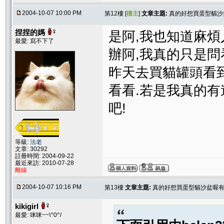
2004-10-07 10:00 PM
第12樓 [
樓主
]
文章主題:
真的好想買蛋型貓沙
捏捏的媽
是阿,我也知道麻
最愛: 寫不下了
辦阿,我真的只是問
昨天去買貓罐頭看
看看.若是我真的
吧!
等級:
法老
文章: 30292
註冊時間: 2004-09-22
最近來訪: 2010-07-28
離線
2004-10-07 10:16 PM
第13樓
文章主題:
真的好想買蛋型貓沙盆喔有
kikigirl
最愛: 咪咪~~\^0^/