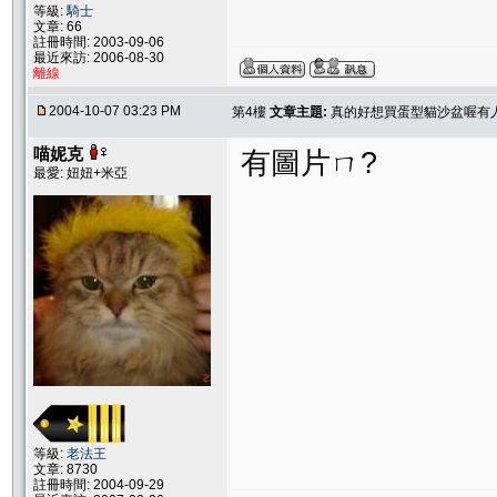
等級:
騎士
文章: 66
註冊時間: 2003-09-06
最近來訪: 2006-08-30
離線
2004-10-07 03:23 PM
第4樓
文章主題:
真的好想買蛋型貓沙盆喔有
喵妮克
有圖片ㄇ?
最愛: 妞妞+米亞
等級:
老法王
文章: 8730
註冊時間: 2004-09-29