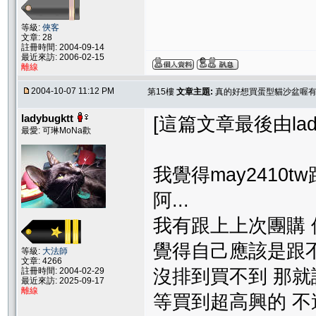
等級:
俠客
文章: 28
註冊時間: 2004-09-14
最近來訪: 2006-02-15
離線
2004-10-07 11:12 PM
第15樓
文章主題:
真的好想買蛋型貓沙盆喔有
ladybugktt
[這篇文章最後由ladybu
最愛: 可琳MoNa歡
我覺得may2410t
阿...
我有跟上上次團購 
覺得自己應該是跟不
等級:
大法師
文章: 4266
註冊時間: 2004-02-29
沒排到買不到 那就
最近來訪: 2025-09-17
離線
等買到超高興的 