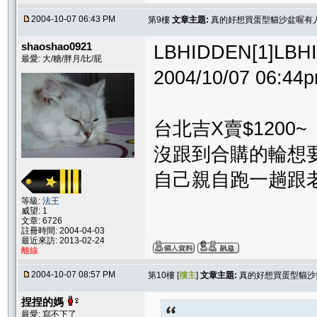
2004-10-07 06:43 PM
第9樓
文章主題:
真的好想買蛋型貓沙盆喔有
shaoshao0921
LBHIDDEN[1]L
最愛: 大/糖/胖月/比/屁
2004/10/07 06:4
台北吉X賣$1200~
沒跟到合購的輪想
自己親自跑一趟跟
等級:
法王
威望: 1
文章: 6726
註冊時間: 2004-04-03
最近來訪: 2013-02-24
離線
2004-10-07 08:57 PM
第10樓 [
樓主
]
文章主題:
真的好想買蛋型貓沙
捏捏的媽
最愛: 寫不下了