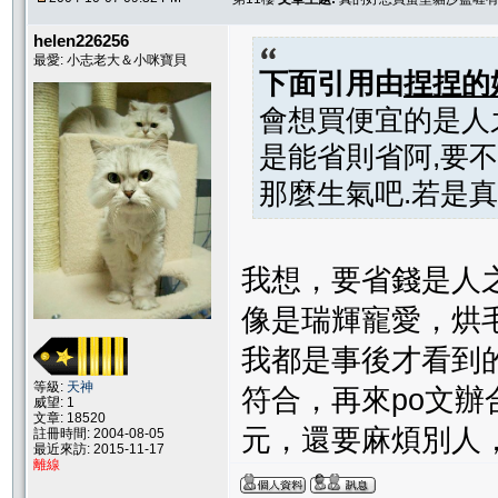
helen226256
最愛: 小志老大＆小咪寶貝
下面引用由
捏捏的
會想買便宜的是人
是能省則省阿,要
那麼生氣吧.若是真
我想，要省錢是人
像是瑞輝寵愛，烘
我都是事後才看到
等級:
天神
符合，再來po文
威望: 1
文章: 18520
元，還要麻煩別人
註冊時間: 2004-08-05
最近來訪: 2015-11-17
離線