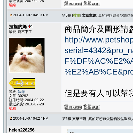
最近來訪: 2007-02-26
離線
2004-10-07 04:13 PM
第5樓 [
樓主
]
文章主題:
真的好想買蛋型貓沙
捏捏的媽
商品簡介及圖形請參
最愛: 寫不下了
http://www.petshop
serial=4342&p
F%DF%AC%E2%A
%E2%AB%CE&proi
但是要有人可以幫我
等級:
法老
文章: 30292
註冊時間: 2004-09-22
最近來訪: 2010-07-28
離線
2004-10-07 04:27 PM
第6樓
文章主題:
真的好想買蛋型貓沙盆喔有
helen226256