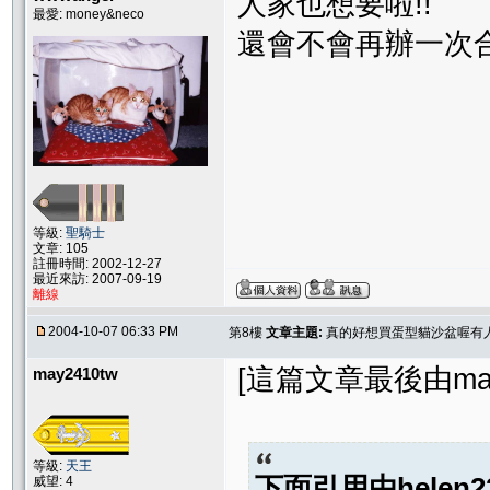
人家也想要啦!!
最愛: money&neco
還會不會再辦一次合
等級:
聖騎士
文章: 105
註冊時間: 2002-12-27
最近來訪: 2007-09-19
離線
2004-10-07 06:33 PM
第8樓
文章主題:
真的好想買蛋型貓沙盆喔有
[這篇文章最後由may24
may2410tw
等級:
天王
下面引用由
helen2
威望: 4