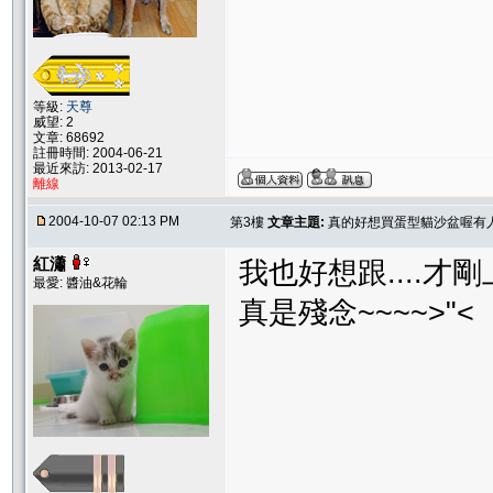
等級:
天尊
威望: 2
文章: 68692
註冊時間: 2004-06-21
最近來訪: 2013-02-17
離線
2004-10-07 02:13 PM
第3樓
文章主題:
真的好想買蛋型貓沙盆喔有
紅瀟
我也好想跟....才
最愛: 醬油&花輪
真是殘念~~~~>"<