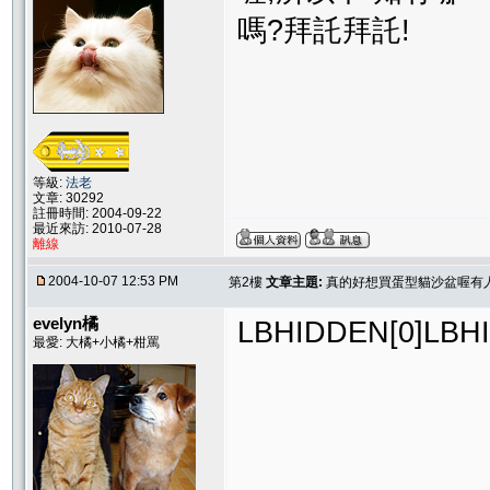
嗎?拜託拜託!
等級:
法老
文章: 30292
註冊時間: 2004-09-22
最近來訪: 2010-07-28
離線
2004-10-07 12:53 PM
第2樓
文章主題:
真的好想買蛋型貓沙盆喔有
evelyn橘
LBHIDDEN[0]
最愛: 大橘+小橘+柑罵