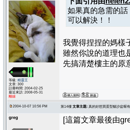
下面引用由
helen2
如果真的急需的話
可以解決！！
我覺得捏捏的媽樣
雖然你說的道理也
先搞清楚樓主的原
等級:
精靈王
文章: 300
註冊時間: 2004-02-25
最近來訪: 2008-05-31
離線
2004-10-07 10:56 PM
第14樓
文章主題:
真的好想買蛋型貓沙盆喔有
greg
[這篇文章最後由greg在