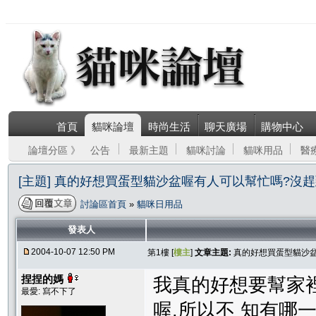
首頁
貓咪論壇
時尚生活
聊天廣場
購物中心
論壇分區 》
公告
最新主題
貓咪討論
貓咪用品
醫
[主題] 真的好想買蛋型貓沙盆喔有人可以幫忙嗎?沒
討論區首頁
»
貓咪日用品
發表人
2004-10-07 12:50 PM
第1樓 [
樓主
]
文章主題:
真的好想買蛋型貓沙
捏捏的媽
我真的好想要幫家
最愛: 寫不下了
喔,所以不 知有哪