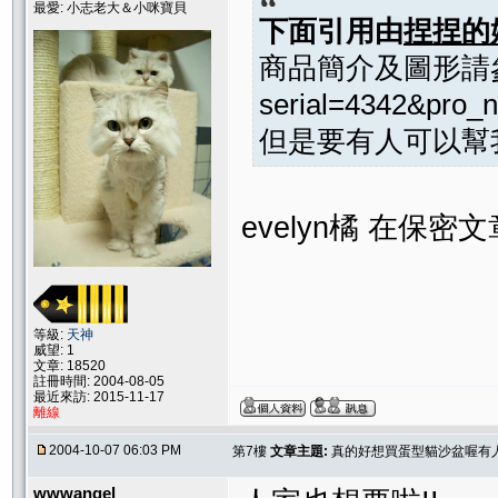
最愛: 小志老大＆小咪寶貝
下面引用由
捏捏的
商品簡介及圖形請參考//ww
serial=4342&p
但是要有人可以幫我
evelyn橘 在
等級:
天神
威望: 1
文章: 18520
註冊時間: 2004-08-05
最近來訪: 2015-11-17
離線
2004-10-07 06:03 PM
第7樓
文章主題:
真的好想買蛋型貓沙盆喔有
wwwangel