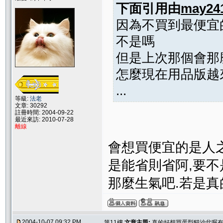
下面引用由
may24
因為不買到最便宜
不是嗎
但是上次那個會那
怎麼現在用品版越
...
等級:
法老
文章: 30292
註冊時間: 2004-09-22
最近來訪: 2010-07-28
離線
會想買便宜的是人
是能省則省阿,要不
那麼生氣吧.若是真
2004-10-07 09:32 PM
第11樓
文章主題:
真的好想買蛋型貓沙盆喔有