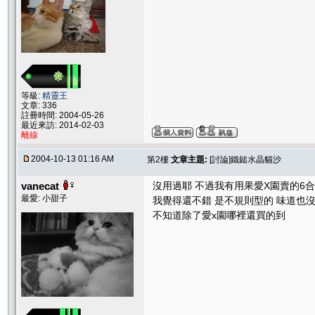
等級:
精靈王
文章: 336
註冊時間: 2004-05-26
最近來訪: 2014-02-03
離線
2004-10-13 01:16 AM
第2樓
文章主題:
[討論]鐵鎚水晶貓沙
vanecat
沒用過耶 不過我有用果愛X園賣的6合
最愛: 小甜子
我覺得還不錯 是不規則型的 味道也沒
不知道除了愛x園哪裡還買的到