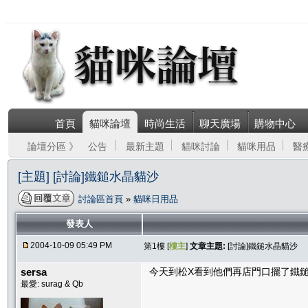
首頁
貓咪論壇
時尚生活
聊天廣場
購物中心
論壇分區 》
公告
最新主題
貓咪討論
貓咪用品
醫
[主題] [討論]鐵鎚水晶貓沙
討論區首頁
»
貓咪日用品
發表人
2004-10-09 05:49 PM
第1樓 [
樓主
]
文章主題:
[討論]鐵鎚水晶貓沙
sersa
今天到松X看到他們再店門口擺了鐵鎚
最愛: surag & Qb