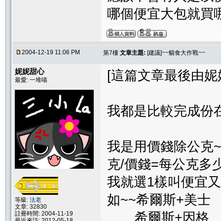
哪個便宜大包就買哪
2004-12-19 11:06 PM
第7樓
文章主題:
[建議]~~貓食大作戰~~
妮妮甜心
[這篇文章最後由妮妮甜心
最愛: 一堆喵
我都是比較完成份
我是用價錢除公克~~~
克/價錢=每公克多
我就選1樣叫便宜
如~~希爾斯+美士
等級:
法老
文章: 32830
註冊時間: 2004-11-19
希爾斯+因格
最近來訪: 2012-05-18