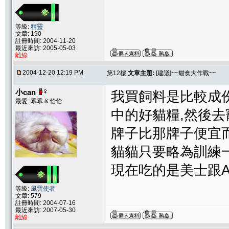
等級:
精靈
文章: 190
註冊時間: 2004-11-20
最近來訪: 2005-05-03
離線
2004-12-20 12:19 PM
第12樓
文章主題:
[建議]~~貓食大作戰~~
小can
我買飼料是比較成
最愛: 乖乖 & 恰恰
中的好貓糧,然後
牌子比那牌子便宜
貓貓只要略為訓練一
現在吃的是美士跟AN
等級:
風雲使者
文章: 579
註冊時間: 2004-07-16
最近來訪: 2007-05-30
離線