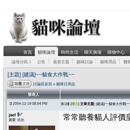
首頁
貓咪論壇
時尚生活
聊天廣場
購物中心
論壇分區 》
公告
最新主題
貓咪討論
貓咪用品
醫
[主題] [建議]~~貓食大作戰~~
討論區首頁
»
貓咪日用品
發表人
2004-12-19 08:04 PM
第1樓 [
樓主
]
文章主題:
[建議]~~貓食大作戰~
jael
常常聽養貓人評價皇
最愛: 比比