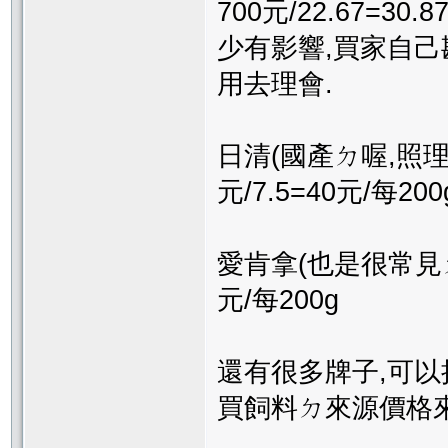
700元/22.67=3
少有影響,買家自
用去理會.
日清(國產ㄉ喔,照理
元/7.5=40元/每20
愛肯拿(也是很常見ㄉ牌
元/每200g
還有很多牌子,可以
買飼料ㄉ來源價格來