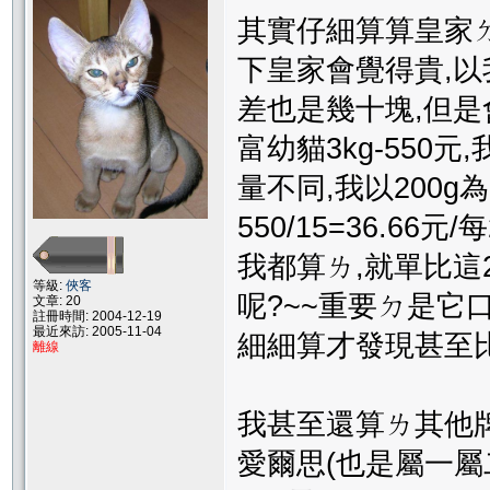
其實仔細算算皇家ㄉ
下皇家會覺得貴,
差也是幾十塊,但是會
富幼貓3kg-550
量不同,我以200g為一
550/15=36.6
我都算ㄌ,就單比這
等級:
俠客
呢?~~重要ㄉ是它
文章: 20
註冊時間: 2004-12-19
最近來訪: 2005-11-04
細細算才發現甚至比
離線
我甚至還算ㄌ其他牌
愛爾思(也是屬一屬二