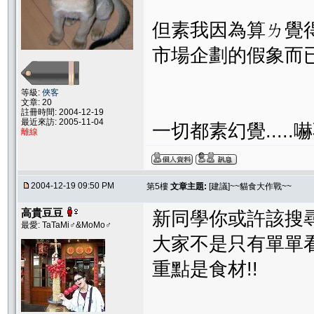
但素我因為算ㄌ覺得
市場企劃的假象而已
等級:
俠客
文章: 20
註冊時間: 2004-12-19
最近來訪: 2005-11-04
一切都素幻覺.....嚇
離線
2004-12-19 09:50 PM
第5樓
文章主題:
[建議]~~貓食大作戰~~
高貴豆豆
新同學你或許該搜
最愛: TaTaMi♂&MoMo♂
大家不是只有單單
重點是食材!!