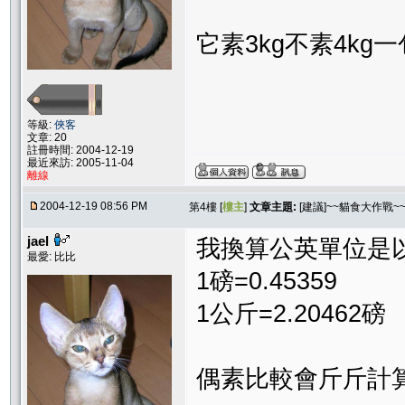
它素3kg不素4kg一
等級:
俠客
文章: 20
註冊時間: 2004-12-19
最近來訪: 2005-11-04
離線
2004-12-19 08:56 PM
第4樓 [
樓主
]
文章主題:
[建議]~~貓食大作戰~
jael
我換算公英單位是
最愛: 比比
1磅=0.45359
1公斤=2.20462磅
偶素比較會斤斤計算.