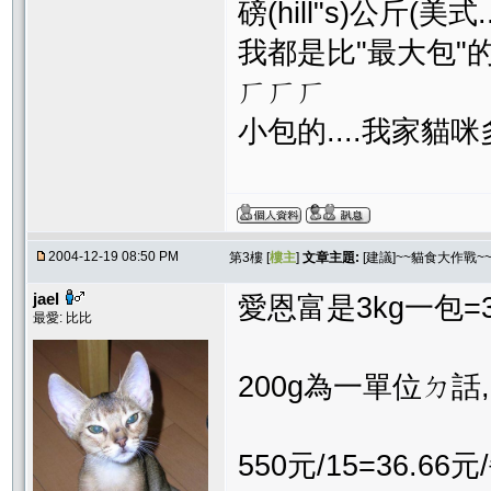
磅(hill"s)公斤(美式.
我都是比"最大包"
ㄏㄏㄏ
小包的....我家貓咪
2004-12-19 08:50 PM
第3樓 [
樓主
]
文章主題:
[建議]~~貓食大作戰~
jael
愛恩富是3kg一包=3
最愛: 比比
200g為一單位ㄉ話,3
550元/15=36.66元