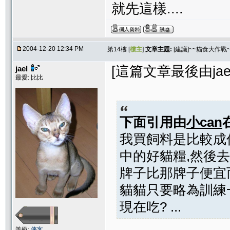
就先這樣....
2004-12-20 12:34 PM
第14樓 [
樓主
]
文章主題:
[建議]~~貓食大作戰~
[這篇文章最後由jael在 
jael
最愛: 比比
下面引用由
小can
我買飼料是比較成
中的好貓糧,然後
牌子比那牌子便宜
貓貓只要略為訓練
現在吃? ...
等級:
俠客