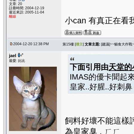
文章: 20
註冊時間: 2004-12-19
最近來訪: 2005-11-04
離線
小can 有真正在看我
2004-12-20 12:38 PM
第15樓 [
樓主
]
文章主題:
[建議]~~貓食大作戰~
jael
最愛: 比比
下面引用由
天堂的
IMAS的優卡聞起來.
皇家..好腥..好刺鼻
飼料好壞不能這樣評論
為皇家臭 . ㄏㄏ