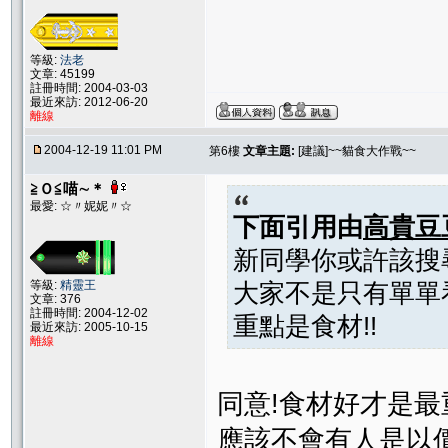
等級:
法老
文章: 45199
註冊時間: 2004-03-03
最近來訪: 2012-06-20
離線
2004-12-19 11:01 PM
第6樓
文章主題:
[建議]~~貓食大作戰~~
≧Ｏ≦喵∼＊
最愛: ☆〃妮妮〃☆
下面引用由
高貴豆
新同學你或許該搜
等級:
精靈王
大家不是只有單單
文章: 376
註冊時間: 2004-12-02
重點是食材!!
最近來訪: 2005-10-15
離線
同意!食材好才是最重
應該不會有人是以