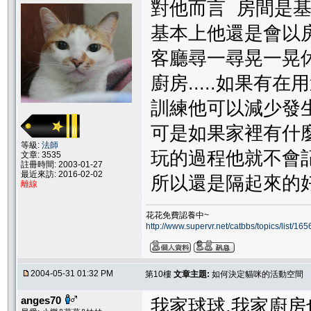
對他而言 房間是
基本上他還是會以
客廳尋一尋晃一晃
廚房.....如果有
訓練他可以減少發
可是如果家裡有什
等級:
法師
玩的過程他就不會
文章: 3535
註冊時間: 2003-01-27
最近來訪: 2016-02-02
所以還是隔起來的
離線
花花免費認養中~
http://www.supervr.net/catbbs/topics/list/
2004-05-31 01:32 PM
第10樓
文章主題:
如何決定貓咪的活動空間
anges70
我家球球,我家廚