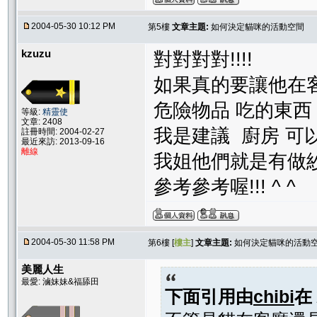
2004-05-30 10:12 PM
第5樓
文章主題:
如何決定貓咪的活動空間
kzuzu
對對對對!!!!
如果真的要讓他在
危險物品 吃的東西
等級:
精靈使
文章: 2408
我是建議 廚房 可
註冊時間: 2004-02-27
最近來訪: 2013-09-16
離線
我姐他們就是有做
參考參考喔!!! ^ ^
2004-05-30 11:58 PM
第6樓 [
樓主
]
文章主題:
如何決定貓咪的活動
美麗人生
最愛: 滷妹妹&福舔田
下面引用由
chibi
在