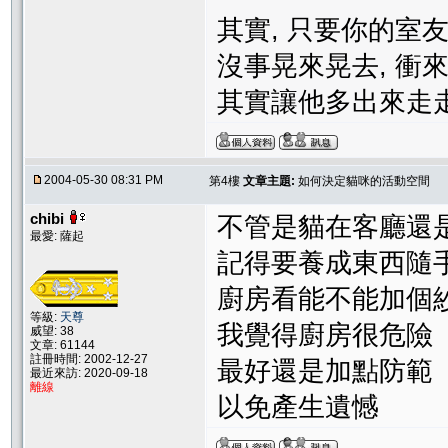
其實, 只要你的室
沒事晃來晃去, 衝來
其實讓他多出來走
2004-05-30 08:31 PM
第4樓
文章主題:
如何決定貓咪的活動空間
chibi
不管是貓在客廳還
最愛: 薩起
記得要養成東西隨
廚房看能不能加個
等級:
天尊
我覺得廚房很危險
威望: 38
文章: 61144
註冊時間: 2002-12-27
最好還是加點防範
最近來訪: 2020-09-18
離線
以免產生遺憾