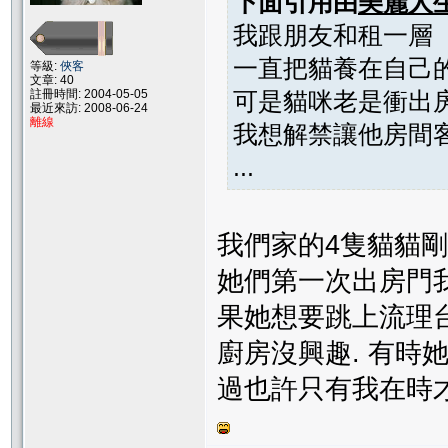
下面引用由
美麗人
我跟朋友和租一層
一直把貓養在自己
等級:
俠客
文章: 40
可是貓咪老是衝出
註冊時間: 2004-05-05
最近來訪: 2008-06-24
離線
我想解禁讓他房間
...
我們家的4隻貓貓剛
她們第一次出房門我
果她想要跳上流理台
廚房沒興趣. 有時
過也許只有我在時才