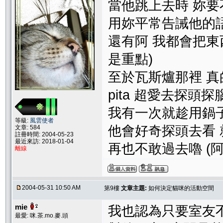
當他跳上去時 妳
用妳平常告誡他的語
還有阿 我都會把東
是重點)
至於瓦斯爐那裡 真
pita 超愛去探頭
我有一次就趁用鍋
等級:
風雲使者
他會好奇探頭去看
文章: 584
註冊時間: 2004-05-23
最近來訪: 2018-01-04
再也不敢過去嚕 (阿
離線
2004-05-31 10:50 AM
第9樓
文章主題:
如何決定貓咪的活動空間
mie
我也認為只要室友
最愛: 咪.茶.mo.麥.頭