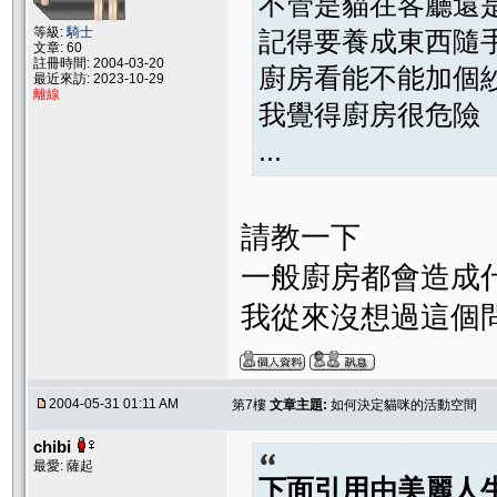
不管是貓在客廳還
等級:
騎士
記得要養成東西隨
文章: 60
註冊時間: 2004-03-20
廚房看能不能加個
最近來訪: 2023-10-29
離線
我覺得廚房很危險
...
請教一下
一般廚房都會造成
我從來沒想過這個
2004-05-31 01:11 AM
第7樓
文章主題:
如何決定貓咪的活動空間
chibi
最愛: 薩起
下面引用由
美麗人