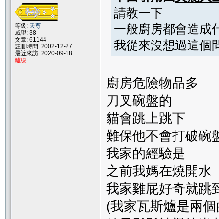
請教一下
一般廚房都會造成
等級:
天尊
威望: 38
文章: 61144
我從來沒想過這個
註冊時間: 2002-12-27
最近來訪: 2020-09-18
離線
廚房危險物品多
刀叉碗盤的
貓會跳上跳下
難保他不會打破碗
我家的經驗是
之前我媽在燒開水
我家雞屁好奇就跳
(我家瓦斯爐是兩個