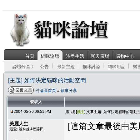
首頁
貓咪論壇
時尚生活
聊天廣場
購物中心
論壇分區 》
公告
最新主題
貓咪討論
貓咪用品
醫
[主題] 如何決定貓咪的活動空間
討論區首頁
»
貓事分享
發表人
2004-05-30 06:51 PM
第1樓 [
樓主
]
文章主題:
如何決定貓咪的活動
美麗人生
[這篇文章最後由美麗人生
最愛: 滷妹妹&福舔田