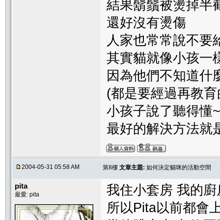
結果鬍鬚被燙掉半
還好沒有燙傷
人家也常常說不要
其實貓就像小孩一
因為他們不知道什
(都是要經過再教育
小孩子說了聽得懂
最好的解決方法就
2004-05-31 05:58 AM
第8樓
文章主題:
如何決定貓咪的活動空間
pita
我住小套房 我的
最愛: pita
所以Pita以前都會