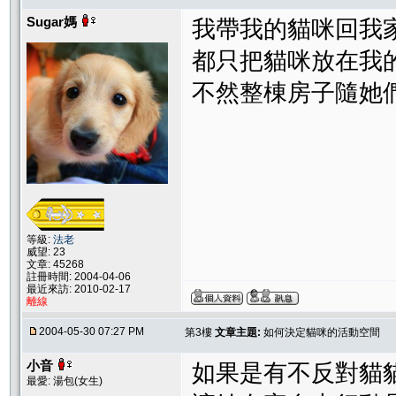
Sugar媽
我帶我的貓咪回我家
都只把貓咪放在我
不然整棟房子隨她
等級:
法老
威望: 23
文章: 45268
註冊時間: 2004-04-06
最近來訪: 2010-02-17
離線
2004-05-30 07:27 PM
第3樓
文章主題:
如何決定貓咪的活動空間
小音
如果是有不反對貓
最愛: 湯包(女生)