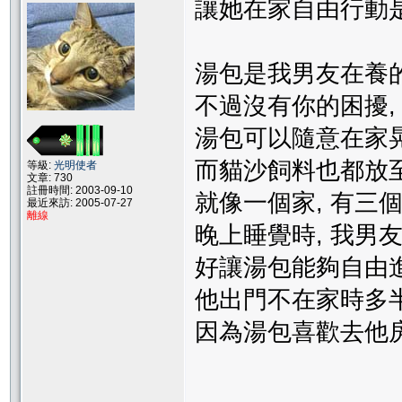
讓她在家自由行動是
湯包是我男友在養的
不過沒有你的困擾,
湯包可以隨意在家晃
而貓沙飼料也都放至
等級:
光明使者
文章: 730
註冊時間: 2003-09-10
就像一個家, 有三
最近來訪: 2005-07-27
離線
晚上睡覺時, 我男
好讓湯包能夠自由進
他出門不在家時多
因為湯包喜歡去他