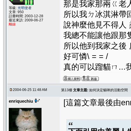
那是我家那兩ㄍ老人
等級:
光明使者
文章: 950
所以我ㄉ冰淇淋帶
註冊時間: 2003-12-28
最近來訪: 2009-06-27
說神麼他見不得人 
離線
我總不能讓他跟那
所以他到我家之後
好可憐\ = = /
真的可以蹓貓ㄇ..
2004-06-25 11:48 AM
第13樓
文章主題:
如何決定貓咪的活動空間
[這篇文章最後由enriqu
enriquechiu