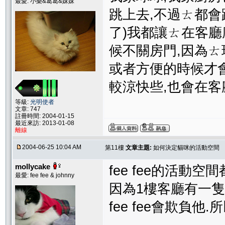
最愛: 小樂&葛葛&妹妹
跳上去,不過ㄊ都會
了)我都讓ㄊ在客廳
候不關房門,因為
或者方便的時候才
較涼快些,也會在客
等級:
光明使者
文章: 747
註冊時間: 2004-01-15
最近來訪: 2013-01-08
離線
2004-06-25 10:04 AM
第11樓
文章主題:
如何決定貓咪的活動空間
mollycake
fee fee的活動空
最愛: fee fee & johnny
因為1樓客廳有一
fee fee會欺負他