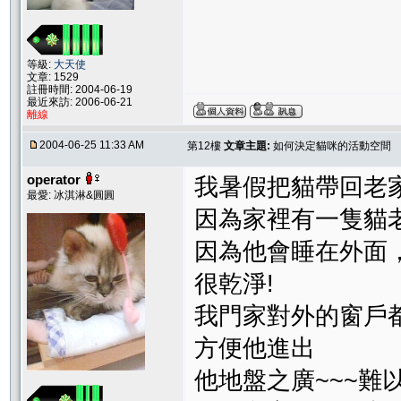
等級:
大天使
文章: 1529
註冊時間: 2004-06-19
最近來訪: 2006-06-21
離線
2004-06-25 11:33 AM
第12樓
文章主題:
如何決定貓咪的活動空間
operator
我暑假把貓帶回老家
最愛: 冰淇淋&圓圓
因為家裡有一隻貓
因為他會睡在外面，屋
很乾淨!
我門家對外的窗戶
方便他進出
他地盤之廣~~~難以