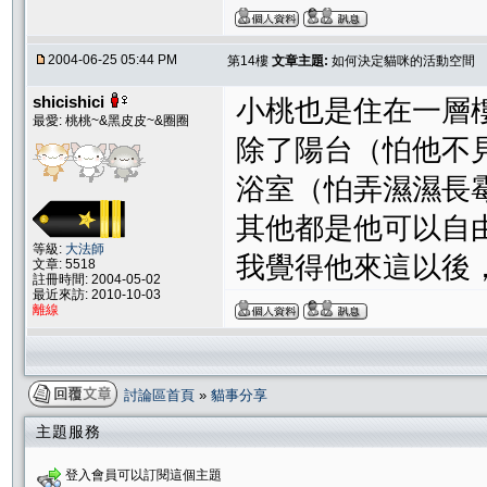
2004-06-25 05:44 PM
第14樓
文章主題:
如何決定貓咪的活動空間
shicishici
小桃也是住在一層
最愛: 桃桃~&黑皮皮~&圈圈
除了陽台（怕他不見
浴室（怕弄濕濕長
其他都是他可以自
等級:
大法師
我覺得他來這以後，開
文章: 5518
註冊時間: 2004-05-02
最近來訪: 2010-10-03
離線
討論區首頁
»
貓事分享
主題服務
登入會員可以訂閱這個主題