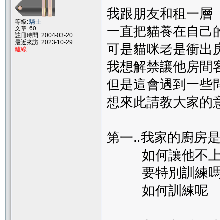
我跟朋友和租一層
等級:
騎士
一直把貓養在自己
文章: 60
註冊時間: 2004-03-20
最近來訪: 2023-10-29
可是貓咪老是衝出
離線
我想解禁讓他房間
但是這會遇到一些
想來此請教大家的
第一..我家的廚房
如何讓他不上
要特別訓練
如何訓練呢