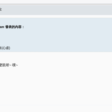
盆
3am
發表的內容：
(心虛)
麼凱呀~ 噗~