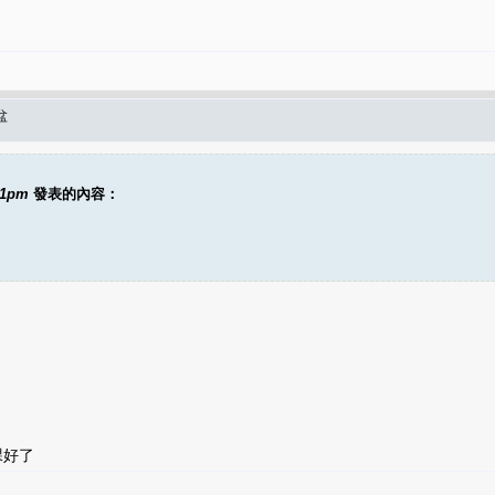
盆
11pm
發表的內容：
課好了