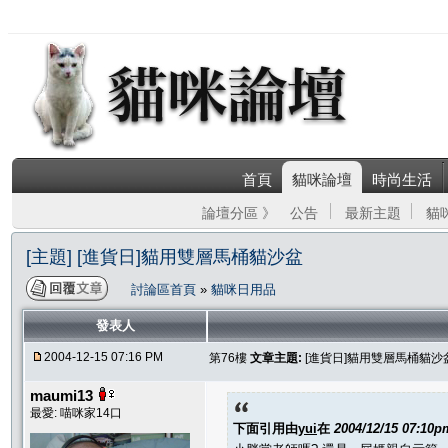
首頁
貓咪論壇
時尚生活
論壇分區 》
公告
最新主題
貓
[主題] [進貨日]貓用雙層馬桶貓沙盆
討論區首頁
»
貓咪日用品
發表人
2004-12-15 07:16 PM
第76樓
文章主題:
[進貨日]貓用雙層馬桶貓沙
maumi13
最愛: 喵咪家14口
下面引用由
yui
在
2004/12/15 07:10p