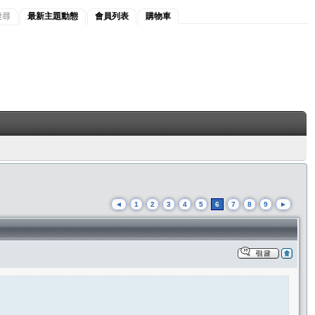
搜尋
最新主題動態
會員列表
購物車
◄
1
2
3
4
5
6
7
8
9
►