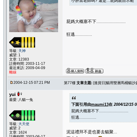
小胖當老師嗎? 還是...屁媽親自示範
屁媽大概塞不下........................
狂逃..............
等級:
天神
威望: 1
文章: 12383
註冊時間: 2003-11-17
最近來訪: 2009-04-09
離線
2004-12-15 07:21 PM
第77樓
文章主題:
[進貨日]貓用雙層馬桶貓沙
yui
最愛: 八貓一兔
下面引用由
maumi13
在
2004/12/15 
屁媽大概塞不下........................
狂逃..............
等級:
大天使
威望: 2
泥這禮拜不是也要去貓聚...
文章: 1624
註冊時間: 2003-06-17