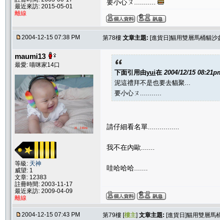
要小心ㄡ...........
最近來訪: 2015-05-01
離線
2004-12-15 07:38 PM
第78樓
文章主題:
[進貨日]貓用雙層馬桶貓沙
maumi13
最愛: 喵咪家14口
下面引用由
yui
在
2004/12/15 08:21p
泥這禮拜不是也要去貓聚...
要小心ㄡ...........
請仔細看名單................
我不在內歐.......
等級:
天神
哇哈哈哈.......
威望: 1
文章: 12383
註冊時間: 2003-11-17
最近來訪: 2009-04-09
離線
2004-12-15 07:43 PM
第79樓 [
樓主
]
文章主題:
[進貨日]貓用雙層馬