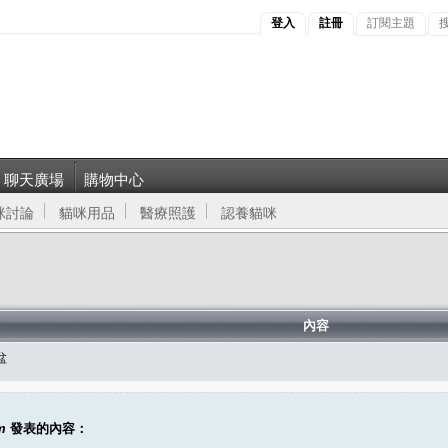
登入
註冊
訂閱主題
聊天廣場
購物中心
咪討論
貓咪用品
醫療照護
認養貓咪
內容
盆
m
發表的內容：