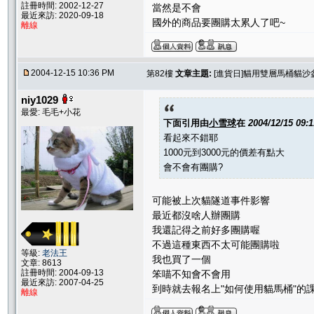
註冊時間: 2002-12-27
當然是不會
最近來訪: 2020-09-18
國外的商品要團購太累人了吧~
離線
2004-12-15 10:36 PM
第82樓
文章主題:
[進貨日]貓用雙層馬桶貓沙
niy1029
最愛: 毛毛+小花
下面引用由
小雪球
在
2004/12/15 09:
看起來不錯耶
1000元到3000元的價差有點大
會不會有團購?
可能被上次貓隧道事件影響
最近都沒啥人辦團購
我還記得之前好多團購喔
不過這種東西不太可能團購啦
等級:
老法王
我也買了一個
文章: 8613
註冊時間: 2004-09-13
笨喵不知會不會用
最近來訪: 2007-04-25
到時就去報名上"如何使用貓馬桶"的
離線