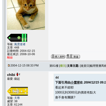
等級:
風雲使者
文章: 448
註冊時間: 2004-02-15
最近來訪: 2008-10-06
離線
2004-12-15 08:33 PM
第81樓 [
樓主
]
文章主題:
[進貨日]貓用雙層馬
chibi
最愛: 薩起
下面引用由
小雪球
在
2004/12/15 09:
看起來不錯耶
1000元到3000元的價差有點大
會不會有團購?
等級:
天尊
威望: 38
文章: 61144