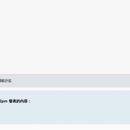
桶貓沙盆
11pm
發表的內容：