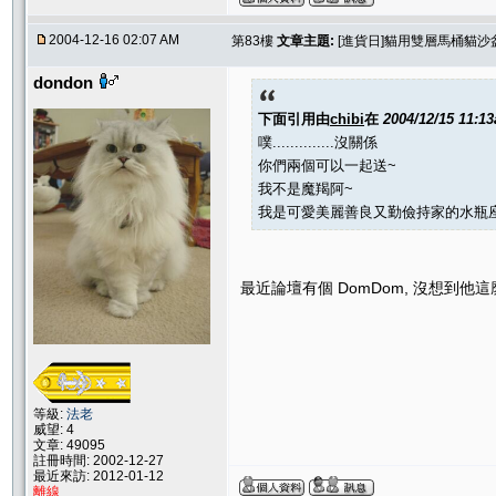
2004-12-16 02:07 AM
第83樓
文章主題:
[進貨日]貓用雙層馬桶貓沙
dondon
下面引用由
chibi
在
2004/12/15 11:1
噗..............沒關係
你們兩個可以一起送~
我不是魔羯阿~
我是可愛美麗善良又勤儉持家的水瓶座
最近論壇有個 DomDom, 沒想到他這
等級:
法老
威望: 4
文章: 49095
註冊時間: 2002-12-27
最近來訪: 2012-01-12
離線