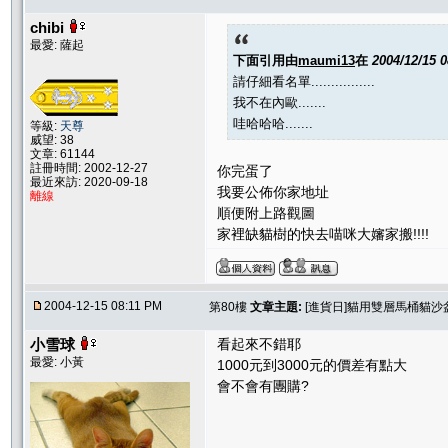
chibi
最愛: 薩起
下面引用由
maumi13
在
2004/12/15 
請仔細看名單................
我不在內歐.......
哇哈哈哈.......
等級:
天尊
威望: 38
文章: 61144
註冊時間: 2002-12-27
你完蛋了
最近來訪: 2020-09-18
我要公佈你家地址
離線
順便附上路觀圖
家裡缺貓樹的快去喵咪大嬸家搬!!!!
2004-12-15 08:11 PM
第80樓
文章主題:
[進貨日]貓用雙層馬桶貓沙
小雪球
看起來不錯耶
最愛: 小黃
1000元到3000元的價差有點大
會不會有團購?