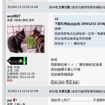
2004-12-16 09:14 AM
第84樓
文章主題:
[進貨日]貓用雙層馬桶貓沙
aco0827
最愛: (喵喵),嚕咪,黑咪
下面引用由
chibi
在
2004/12/13 10:5
會啊~
我家屎胖每次拉屎啦尿一定有一隻腳
所以他用這種便盆用得很爽
因為有ㄎㄨㄟˋ腳的地方
哈哈
我家貓也會ㄎㄨ ㄟˋ腳在貓砂盆邊邊
等級:
精靈
真怕她哪天重心不穩
文章: 150
註冊時間: 2003-12-29
這款貓馬桶真妙
最近來訪: 2013-10-25
離線
2004-12-16 01:42 PM
第85樓
文章主題:
[進貨日]貓用雙層馬桶貓沙
yui
我的早上到了........................
最愛: 八貓一兔