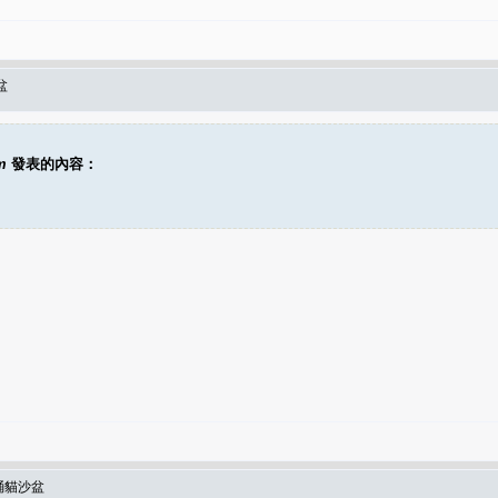
盆
m
發表的內容：
桶貓沙盆