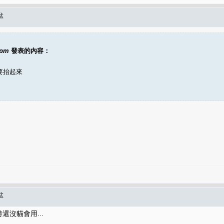
盆
8pm
發表的內容：
要抬起來
盆
不過暫時還沒貓會用...