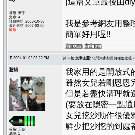
[這篇文章最後由diy在 
等級: 新手
文章: 4
我是參考網友用整理
註冊時間: 2003-10-30
最近來訪: 2007-03-05
離線
簡單好用喔!!
2004-01-02 03:22 PM
第87樓
文章主題:
想問大家都用何種便盆呢
惹貓
我家用的是開放式的
雖然女兒若剛恩恩
但是若盡快清理就
(要放在隱密一點通
女兒挖沙動作很優
鮮少把沙挖的到處都是
等級:
天使
威望: 1