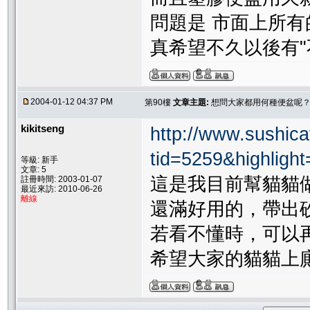
問題是 市面上所
真希望不久以後有"
2004-01-12 04:37 PM
第90樓
文章主題:
想問大家都用何種便盆呢
kikitseng
http://www.sushica
tid=5259&highligh
等級: 新手
文章: 5
這是我目前幫貓貓
註冊時間: 2003-01-07
最近來訪: 2010-06-26
離線
還滿好用的，帶出
若看不懂時，可以
希望大家的貓貓上廁