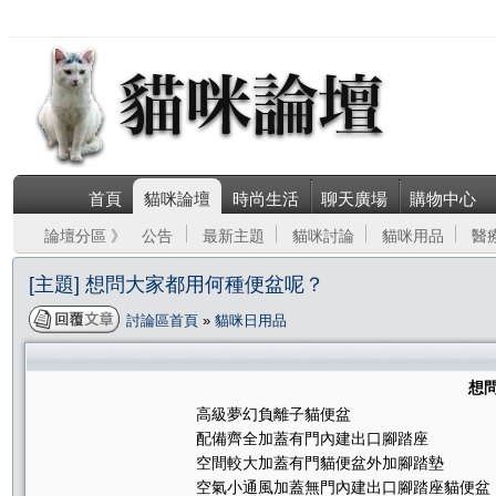
首頁
貓咪論壇
時尚生活
聊天廣場
購物中心
論壇分區 》
公告
最新主題
貓咪討論
貓咪用品
醫
[主題] 想問大家都用何種便盆呢？
討論區首頁
»
貓咪日用品
想
高級夢幻負離子貓便盆
配備齊全加蓋有門內建出口腳踏座
空間較大加蓋有門貓便盆外加腳踏墊
空氣小通風加蓋無門內建出口腳踏座貓便盆