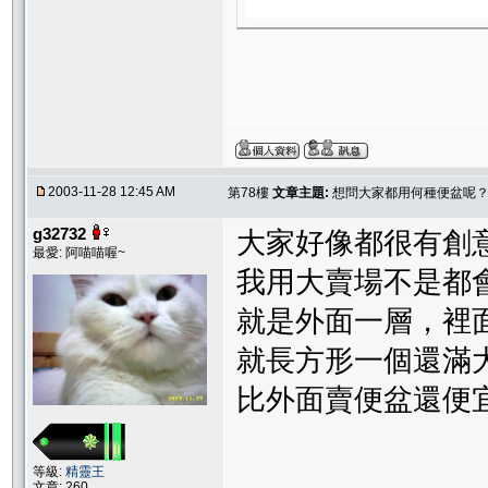
2003-11-28 12:45 AM
第78樓
文章主題:
想問大家都用何種便盆呢
g32732
大家好像都很有創
最愛: 阿喵喵喔~
我用大賣場不是都
就是外面一層，裡
就長方形一個還滿
比外面賣便盆還便宜
等級:
精靈王
文章: 260