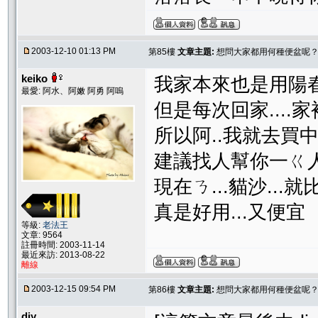
2003-12-10 01:13 PM
第85樓
文章主題:
想問大家都用何種便盆呢
keiko
我家本來也是用陽春型
最愛: 阿水、阿嫩 阿勇 阿嗚
但是每次回家....家
所以阿..我就去買中
建議找人幫你一ㄍ人押
現在ㄋ...貓沙...就
真是好用...又便宜
等級:
老法王
文章: 9564
註冊時間: 2003-11-14
最近來訪: 2013-08-22
離線
2003-12-15 09:54 PM
第86樓
文章主題:
想問大家都用何種便盆呢
diy