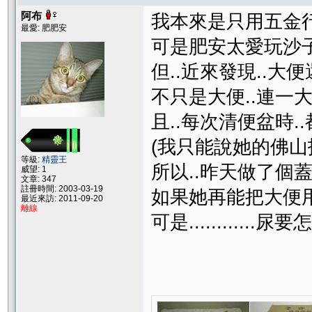
阿布
我本來是只用五金行
最愛: 肥肥安
可是肥安太愛玩沙子
但..近來發現..大便
不只是大便..連一大
且..每次清便盆時.
(我只能說她的佛山
等級:
精靈王
所以..昨天做了個蓋
威望: 1
文章: 347
註冊時間: 2003-03-19
如果她再能把大便用
最近來訪: 2011-09-20
離線
可是............