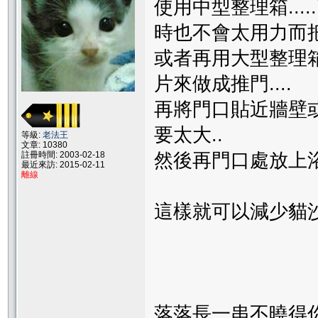
使用中型整理箱...
時也不會太用力而把沙
或者再用大型整理箱.
片來做成推門....
再將門口貼近牆壁或
要太大..
等級:
老法王
文章: 10380
註冊時間: 2003-02-18
然後再門口處放上浴室
最近來訪: 2015-02-11
離線
這樣就可以減少貓沙
落落長一串不曉得你看不