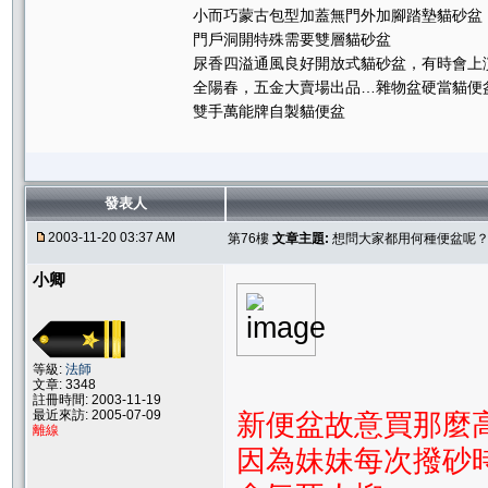
小而巧蒙古包型加蓋無門外加腳踏墊貓砂盆
門戶洞開特殊需要雙層貓砂盆
尿香四溢通風良好開放式貓砂盆，有時會上
全陽春，五金大賣場出品…雜物盆硬當貓便
雙手萬能牌自製貓便盆
發表人
2003-11-20 03:37 AM
第76樓
文章主題:
想問大家都用何種便盆呢
小卿
等級:
法師
文章: 3348
註冊時間: 2003-11-19
最近來訪: 2005-07-09
新便盆故意買那麼高ㄉ
離線
因為妹妹每次撥砂時