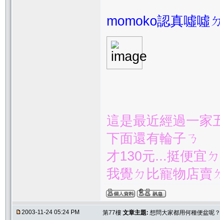
momoko認真噓噓ㄉ
這是最近經過一家
下面還有輪子ㄋ
才130元...挺便宜
我覺ㄉ比寵物店賣
2003-11-24 05:24 PM
第77樓
文章主題:
想問大家都用何種便盆呢