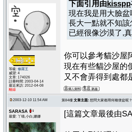
下面引用由
kisspp
現在我是用大臉盆啦
長大一點就不知該
已經很像沙漠了,
你可以參考貓沙屋阿
現在有些貓沙屋的價
等級:
修羅王
威望: 4
又不會弄得到處都是
文章: 174026
註冊時間: 2003-04-14
最近來訪: 2012-04-08
離線
2003-12-10 11:54 AM
第84樓
文章主題:
想問大家都用何種便盆呢
SARASA
[這篇文章最後由SARAS
最愛: 丫喵,小白,娜娜