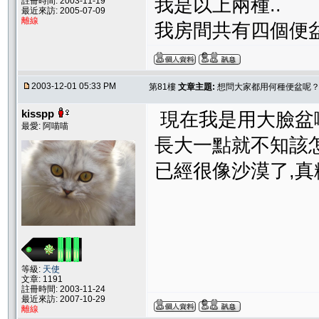
我是以上兩種..
註冊時間: 2003-11-19
最近來訪: 2005-07-09
離線
我房間共有四個便盆
2003-12-01 05:33 PM
第81樓
文章主題:
想問大家都用何種便盆呢
kisspp
現在我是用大臉盆啦
最愛: 阿喵喵
長大一點就不知該
已經很像沙漠了,真
等級:
天使
文章: 1191
註冊時間: 2003-11-24
最近來訪: 2007-10-29
離線