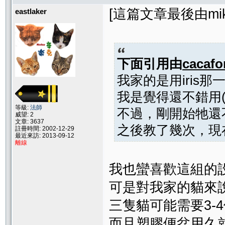
[這篇文章最後由mika在
eastlaker
下面引用由
cacafo
我家的是用iris
我是覺得還不錯用
等級:
法師
不過，剛開始牠還
威望: 2
文章: 3637
之後教了幾次，現在
註冊時間: 2002-12-29
最近來訪: 2013-09-12
離線
我也蠻喜歡這組的
可是對我家的貓來說實
三隻貓可能需要3-
而且塑膠便盆用久