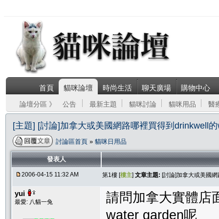
首頁
貓咪論壇
時尚生活
聊天廣場
購物中心
論壇分區 》
公告
最新主題
貓咪討論
貓咪用品
醫
[主題] [討論]加拿大或美國網路哪裡買得到drinkwell的wat
討論區首頁
»
貓咪日用品
發表人
2006-04-15 11:32 AM
第1樓 [
樓主
]
文章主題:
[討論]加拿大或美國網路哪裡
yui
請問加拿大實體店面或
最愛: 八貓一兔
water garden呢