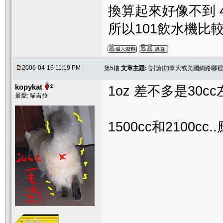
換算起來好像不到 4
所以101飲水機比
2006-04-16 11:19 PM
第5樓
文章主題:
[討論]加拿大或美國網路哪裡買得到d
kopykat
1oz 差不多是30c
最愛: 喵吉拉
1500cc和2100cc