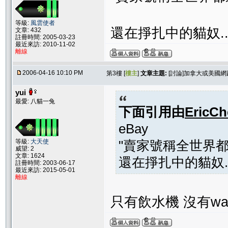
等級:
風雲使者
還在掙扎中的貓奴..
文章: 432
註冊時間: 2005-03-23
最近來訪: 2010-11-02
離線
2006-04-16 10:10 PM
第3樓 [
樓主
]
文章主題:
[討論]加拿大或美國網路哪裡
yui
最愛: 八貓一兔
下面引用由
EricCh
eBay
等級:
大天使
"賣家號稱全世界都
威望: 2
文章: 1624
還在掙扎中的貓奴..
註冊時間: 2003-06-17
最近來訪: 2015-05-01
離線
只有飲水機 沒有wate