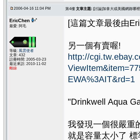
2006-04-16 11:04 PM
第4樓
文章主題:
[討論]加拿大或美國網路哪裡買得到d
EricChen
[這篇文章最後由EricC
最愛: 阿毛
另一個有賣喔!
等級:
風雲使者
http://cgi.tw.ebay
文章: 432
註冊時間: 2005-03-23
最近來訪: 2010-11-02
ViewItem&item=
離線
EWA%3AIT&rd=1
"Drinkwell Aqua G
我發現一個很嚴重
就是容量太小了 標準是