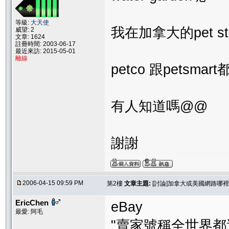
等級:
大天使
我在加拿大的pet stor
威望: 2
文章: 1624
註冊時間: 2003-06-17
最近來訪: 2015-05-01
離線
petco 跟petsmart都
有人知道嗎@@
謝謝
2006-04-15 09:59 PM
第2樓
文章主題:
[討論]加拿大或美國網路哪裡買得到d
EricChen
eBay
最愛: 阿毛
"賣家號稱全世界都