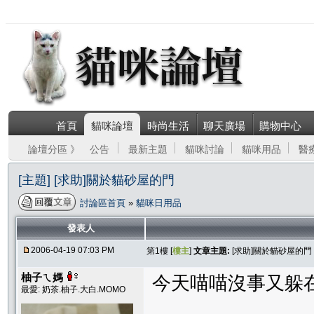
首頁
貓咪論壇
時尚生活
聊天廣場
購物中心
論壇分區 》
公告
最新主題
貓咪討論
貓咪用品
醫
[主題] [求助]關於貓砂屋的門
討論區首頁
»
貓咪日用品
發表人
2006-04-19 07:03 PM
第1樓 [
樓主
]
文章主題:
[求助]關於貓砂屋的門
柚子ㄟ媽
今天喵喵沒事又躲在
最愛: 奶茶.柚子.大白.MOMO