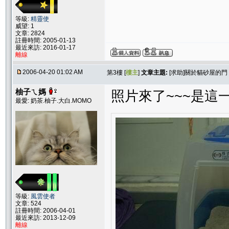
等級:
精靈使
威望: 1
文章: 2824
註冊時間: 2005-01-13
最近來訪: 2016-01-17
離線
2006-04-20 01:02 AM
第3樓 [
樓主
]
文章主題:
[求助]關於貓砂屋的門
柚子ㄟ媽
照片來了~~~是這一種
最愛: 奶茶.柚子.大白.MOMO
等級:
風雲使者
文章: 524
註冊時間: 2006-04-01
最近來訪: 2013-12-09
離線