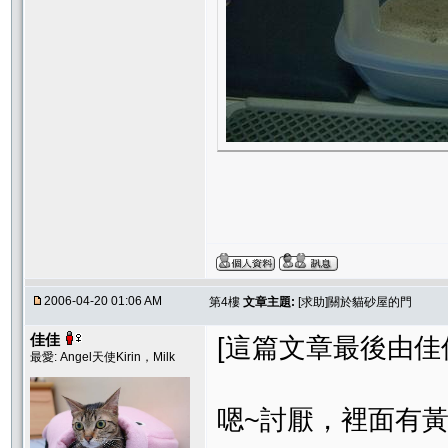
2006-04-20 01:06 AM
第4樓
文章主題:
[求助]關於貓砂屋的門
佳佳
[這篇文章最後由佳佳在 
最愛: Angel天使Kirin，Milk
嗯~討厭，裡面有