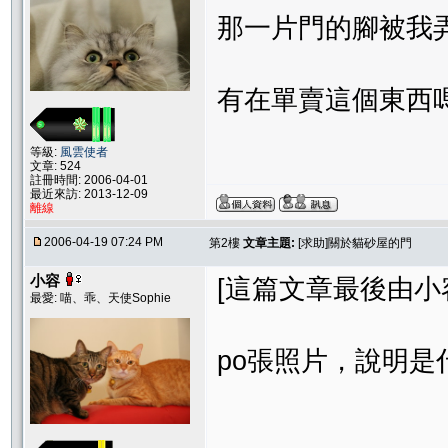
那一片門的腳被我弄斷
有在單賣這個東西嗎
等級:
風雲使者
文章: 524
註冊時間: 2006-04-01
最近來訪: 2013-12-09
離線
2006-04-19 07:24 PM
第2樓
文章主題:
[求助]關於貓砂屋的門
小容
[這篇文章最後由小容在 
最愛: 喵、乖、天使Sophie
po張照片，說明是