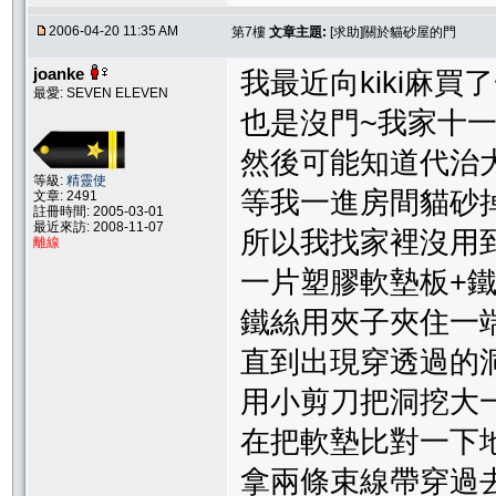
2006-04-20 11:35 AM
第7樓
文章主題:
[求助]關於貓砂屋的門
joanke
我最近向kiki麻
最愛: SEVEN ELEVEN
也是沒門~我家十
然後可能知道代治
等級:
精靈使
等我一進房間貓砂掉
文章: 2491
註冊時間: 2005-03-01
最近來訪: 2008-11-07
所以我找家裡沒用
離線
一片塑膠軟墊板+
鐵絲用夾子夾住一
直到出現穿透過的
用小剪刀把洞挖大
在把軟墊比對一下
拿兩條束線帶穿過