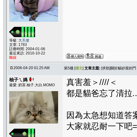
等級:
大天使
文章: 1783
註冊時間: 2004-01-06
最近來訪: 2010-10-22
離線
2006-04-20 01:25 AM
第5樓 [
樓主
]
文章主題:
[求助]關於貓砂屋的門
柚子ㄟ媽
真害羞＞////＜
最愛: 奶茶.柚子.大白.MOMO
都是貓爸忘了清拉....
因為太急想知道答
大家就忍耐一下吧= 