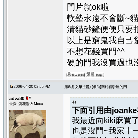
門片就ok啦
軟墊永遠不會斷~
清貓砂鏟便便只要
以上是窮鬼我自己
不想花錢買門^^
硬的門我沒買過也
2006-04-20 02:55 PM
第8樓
文章主題:
[求助]關於貓砂屋的門
adva80
最愛: 蛋花湯 & Moca
下面引用由
joanke
我最近向kiki麻
也是沒門~我家十