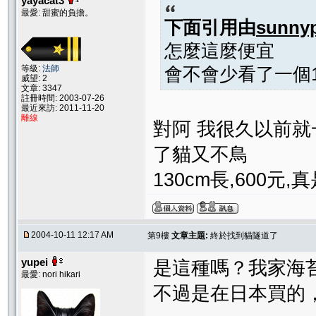
yayacat3
最愛: 甜蜜的負擔。
下面引用由
sunny
怎麼這麼便宜
等級:
法師
會不會少看了一個1啊
威望: 2
文章: 3347
註冊時間: 2003-07-26
最近來訪: 2011-11-20
離線
對阿 我很久以前就
了貓又不鳥
130cm長,600元
2004-10-11 12:17 AM
第9樓
文章主題:
終於找到貓隧道了
yupei
是這種嗎？我家海
最愛: nori hikari
不過是在日本買的，一