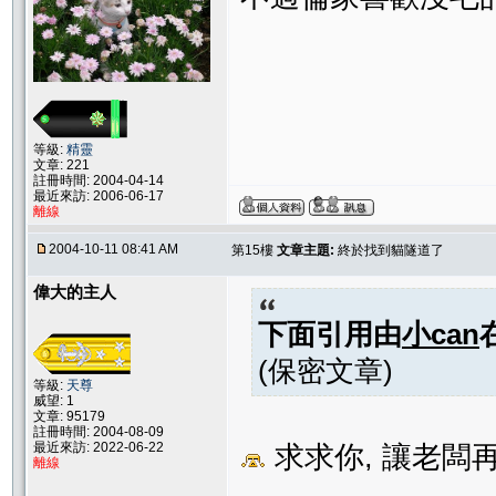
等級:
精靈
文章: 221
註冊時間: 2004-04-14
最近來訪: 2006-06-17
離線
2004-10-11 08:41 AM
第15樓
文章主題:
終於找到貓隧道了
偉大的主人
下面引用由
小can
(保密文章)
等級:
天尊
威望: 1
文章: 95179
註冊時間: 2004-08-09
最近來訪: 2022-06-22
求求你, 讓老闆
離線