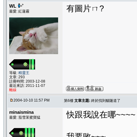
WL
有圖片ㄇ?
最愛: 紅蓮霧
等級:
精靈王
文章: 293
註冊時間: 2003-12-08
最近來訪: 2011-11-07
離線
2004-10-10 11:57 PM
第6樓
文章主題:
終於找到貓隧道了
minaismina
快跟我說在哪~~~~
最愛: 茄雪茉蜜寶猛
我要敗~~~