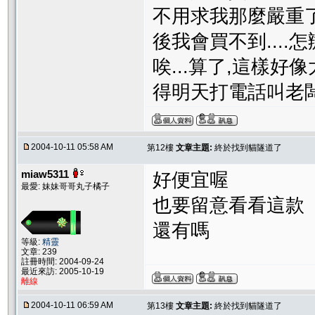
不用求我那麼嚴重了
後我會買不到....怎辦
唉...算了,這樣好
得明天打電話叫老
2004-10-11 05:58 AM
第12樓
文章主題:
終於找到貓隧道了
miaw5311
好便宜喔
最愛: 妹妹哥哥丸子橘子
也要留意看看這款
還有嗎
等級:
精靈
文章: 239
註冊時間: 2004-09-24
最近來訪: 2005-10-19
離線
2004-10-11 06:59 AM
第13樓
文章主題:
終於找到貓隧道了