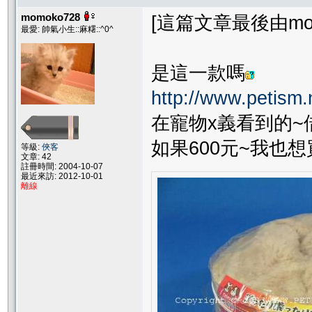
momoko728
[這篇文章最後由momok
最愛: 帥氣小生::麻糬::^0^
是這一款嗎
http://www.petism
在寵物x義看到的~
如果600元~我也
等級:
俠客
文章: 42
註冊時間: 2004-10-07
最近來訪: 2012-10-01
離線