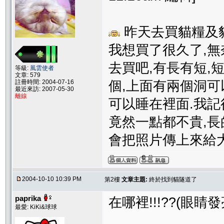
昨天去買貓糧及貓
我想買了很久了,
去買吧,有長有短,
等級:
風雲使者
文章: 579
註冊時間: 2004-07-16
個,上面有兩個洞可
最近來訪: 2007-05-30
離線
可以睡在裡面.我記
竟然一點都不貴,長
會把照片傳上來給大
2004-10-10 10:39 PM
第2樓
文章主題:
終於找到貓隧道了
paprika
在哪裡!!!??(眼睛發
最愛: KiKi&球球