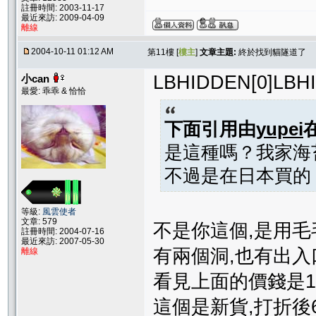
註冊時間: 2003-11-17
最近來訪: 2009-04-09
離線
2004-10-11 01:12 AM
第11樓 [
樓主
]
文章主題:
終於找到貓隧道了
LBHIDDEN[0]LBH
小can
最愛: 乖乖 & 恰恰
下面引用由
yupei
是這種嗎？我家海
不過是在日本買的，一
等級:
風雲使者
文章: 579
不是你這個,是用
註冊時間: 2004-07-16
最近來訪: 2007-05-30
有兩個洞,也有出入
離線
看見上面的價錢是
這個是新貨,打折後