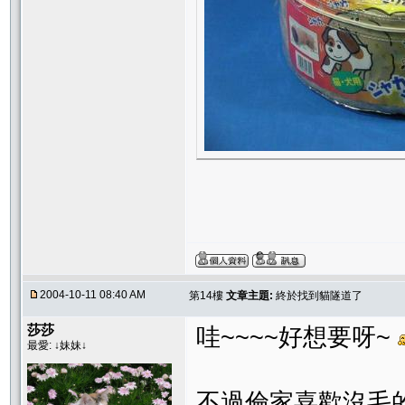
2004-10-11 08:40 AM
第14樓
文章主題:
終於找到貓隧道了
莎莎
哇~~~~好想要呀~
最愛: ↓妹妹↓
不過倫家喜歡沒毛的