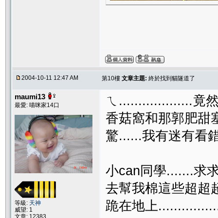
2004-10-11 12:47 AM
第10樓
文章主題:
終於找到貓隧道了
maumi13
ㄟ................
最愛: 喵咪家14口
香菇窩和那郭肥甜塞不
驚......我有迷有看錯.....
小can同學.......求求你...
去幫我棉這些超超超想
跪在地上................
等級:
天神
威望: 1
文章: 12383