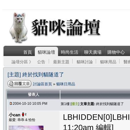
首頁
貓咪論壇
時尚生活
聊天廣場
購物中心
論壇分區 》
公告
最新主題
貓咪討論
貓咪用品
醫
[主題] 終於找到貓隧道了
討論區首頁
»
貓咪日用品
發表人
2004-10-10 10:05 PM
第1樓 [
樓主
]
文章主題:
終於找到貓隧道了
小can
LBHIDDEN[0]LB
最愛: 乖乖 & 恰恰
11:20am 編輯]