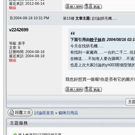
最近來訪: 2012-06-14
離線
2004-08-18 10:31 PM
第15樓
文章主題:
[討論]烘毛機......
v2242699
下面引用由
餃子妹
在
2004/08/16 02:
等級: 新手
今天在找烘毛機.....
文章: 6
註冊時間: 2004-08-16
有找到一家廠商.....一台約二千二..
最近來訪: 2004-08-18
在轉送.....不知有人要合購嗎?....
離線
也是上次大家討論的yh003那個型號
我也好想買一個喔!你是否有它的圖片呢
主
討論區首頁
»
貓咪日用品
主題服務