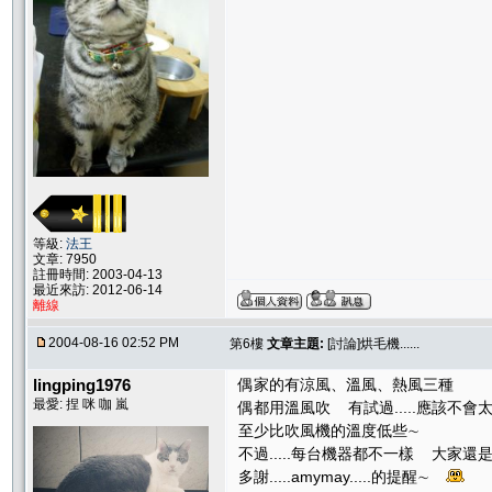
等級:
法王
文章: 7950
註冊時間: 2003-04-13
最近來訪: 2012-06-14
離線
2004-08-16 02:52 PM
第6樓
文章主題:
[討論]烘毛機......
lingping1976
偶家的有涼風、溫風、熱風三種
最愛: 捏 咪 咖 嵐
偶都用溫風吹 有試過.....應該不會
至少比吹風機的溫度低些∼
不過.....每台機器都不一樣 大家還
多謝.....amymay.....的提醒∼