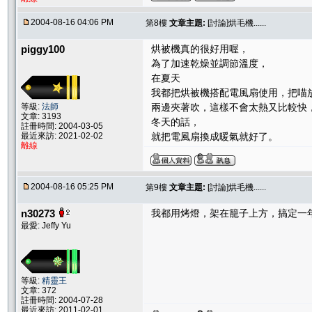
2004-08-16 04:06 PM
第8樓
文章主題:
[討論]烘毛機......
piggy100
烘被機真的很好用喔，
為了加速乾燥並調節溫度，
在夏天
我都把烘被機搭配電風扇使用，把喵
等級:
法師
兩邊夾著吹，這樣不會太熱又比較快
文章: 3193
冬天的話，
註冊時間: 2004-03-05
最近來訪: 2021-02-02
就把電風扇換成暖氣就好了。
離線
2004-08-16 05:25 PM
第9樓
文章主題:
[討論]烘毛機......
n30273
我都用烤燈，架在籠子上方，搞定一
最愛: Jeffy Yu
等級:
精靈王
文章: 372
註冊時間: 2004-07-28
最近來訪: 2011-02-01