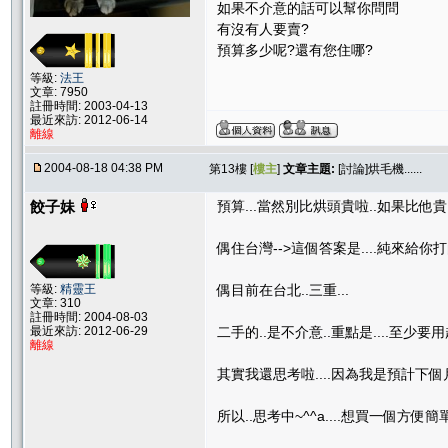
如果不介意的話可以幫你問問
有沒有人要賣?
預算多少呢?還有您住哪?
等級:
法王
文章: 7950
註冊時間: 2003-04-13
最近來訪: 2012-06-14
離線
2004-08-18 04:38 PM
第13樓 [
樓主
]
文章主題:
[討論]烘毛機......
餃子妹
預算...當然別比烘頭貴啦..如果比他貴.
偶住台灣-->這個答案是....純來給你
等級:
精靈王
偶目前在台北..三重...
文章: 310
註冊時間: 2004-08-03
最近來訪: 2012-06-29
二手的..是不介意..重點是....至少要用
離線
其實我還思考啦....因為我是預計下個月要敗
所以..思考中~^^a....想買一個方便簡單