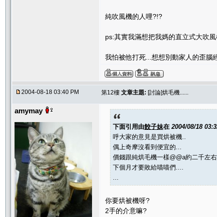
純吹風機的人哩?!?
ps:其實我滿想把我媽的直立式大吹風
我怕被他打死...想想別動家人的歪腦經
2004-08-18 03:40 PM
第12樓
文章主題:
[討論]烘毛機......
amymay
下面引用由
餃子妹
在
2004/08/18 03:
呼大家的意見是買烘被機..
偶上奇摩沒看到便宜的...
價錢跟純烘毛機一樣@@a約二千左右
下個月才要敗給喵喵們....
...
你要烘被機呀?
2手的介意嘛?