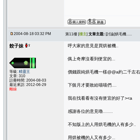
2004-08-18 03:32 PM
第11樓 [
樓主
]
文章主題:
[討論]烘毛機......
餃子妹
呼大家的意見是買烘被機..
偶上奇摩沒看到便宜的...
等級:
精靈王
價錢跟純烘毛機一樣@@a約二千左右
文章: 310
註冊時間: 2004-08-03
最近來訪: 2012-06-29
下個月才要敗給喵喵們....
離線
我在找看看有沒有便宜的好了><a
感謝各位的意見嚕........
不知版上的人用烘毛機的人有多少..
用烘被機的人又有多少...