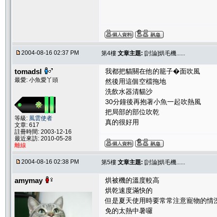
2004-08-16 02:37 PM
第4樓
文章主題:
[討論]烘毛機......
tomadsl
我都把貓關在他的籠子�面吹風
最愛: 小魚愛丫頭
然後用這個空檔拖地
洗飲水器清貓沙
30分鐘後再抱著小魚一起吹熱風
把局部的部位吹乾
等級:
風雲使者
真的很好用
文章: 617
註冊時間: 2003-12-16
最近來訪: 2010-05-28
離線
2004-08-16 02:38 PM
第5樓
文章主題:
[討論]烘毛機......
amymay
烘被機的溫度較高
烘乾速度滿快的
但是夏天使用時要常常注意寵物的情
免的太熱中暑囉