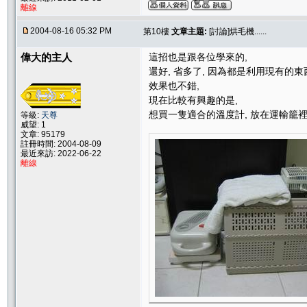
離線
2004-08-16 05:32 PM
第10樓
文章主題:
[討論]烘毛機......
偉大的主人
這招也是跟各位學來的,
還好, 省多了, 因為都是利用現有的東
效果也不錯,
現在比較有興趣的是,
想買一隻適合的溫度計, 放在運輸籠裡, 保
等級:
天尊
威望: 1
文章: 95179
註冊時間: 2004-08-09
最近來訪: 2022-06-22
離線