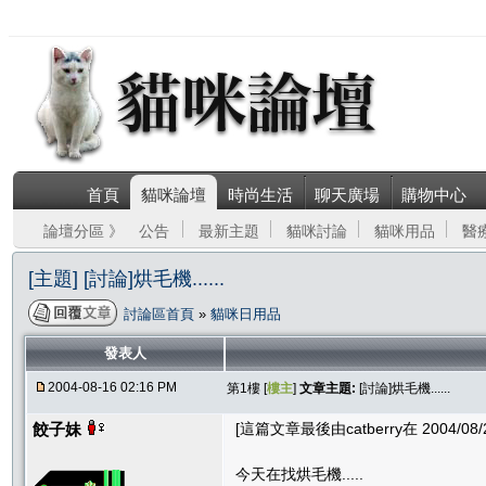
首頁
貓咪論壇
時尚生活
聊天廣場
購物中心
論壇分區 》
公告
最新主題
貓咪討論
貓咪用品
醫
[主題] [討論]烘毛機......
討論區首頁
»
貓咪日用品
發表人
2004-08-16 02:16 PM
第1樓 [
樓主
]
文章主題:
[討論]烘毛機......
餃子妹
[這篇文章最後由catberry在 2004/08/2
今天在找烘毛機.....