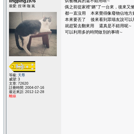
lingping1976
烘被機真的還不錯用唷∼
最愛: 捏 咪 咖 嵐
偶之前從家裡"鏘"了一台來，後來又
都一直沒用 本來覺得像廢物佔地方
本來要丟了 後來看到眾喵友說可以
就趕緊去翻來用 還真是不錯用呢
可以利用多的時間做別的事唷∼
等級:
天尊
威望: 3
文章: 72620
註冊時間: 2004-07-16
最近來訪: 2012-12-28
離線