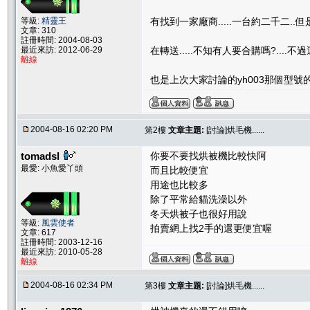
等級:
精靈王
有找到一家廠商.....一台約二千二..
文章: 310
註冊時間: 2004-08-03
最近來訪: 2012-06-29
在轉送.....不知有人要合購嗎?....
離線
也是上次大家討論的yh003那個型號
2004-08-16 02:20 PM
第2樓
文章主題:
[討論]烘毛機......
tomadsl
你要不要找烘被機比較快阿
最愛: 小魚愛丫頭
而且比較便宜
用途也比較多
除了平常給貓洗澡以外
冬天烘被子也很好用說
等級:
風雲使者
拍賣網上找2手的還更便宜喔
文章: 617
註冊時間: 2003-12-16
最近來訪: 2010-05-28
離線
2004-08-16 02:34 PM
第3樓
文章主題:
[討論]烘毛機......