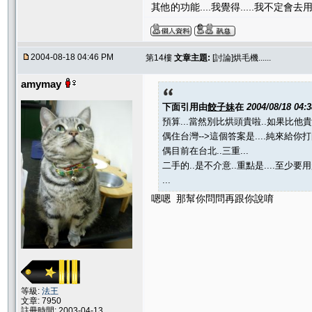
其他的功能....我覺得.....我不定會去用
2004-08-18 04:46 PM
第14樓
文章主題:
[討論]烘毛機......
amymay
下面引用由
餃子妹
在
2004/08/18 04:
預算...當然別比烘頭貴啦..如果比他貴
偶住台灣-->這個答案是....純來給你
偶目前在台北..三重...
二手的..是不介意..重點是....至少要
...
嗯嗯 那幫你問問再跟你說唷
等級:
法王
文章: 7950
註冊時間: 2003-04-13