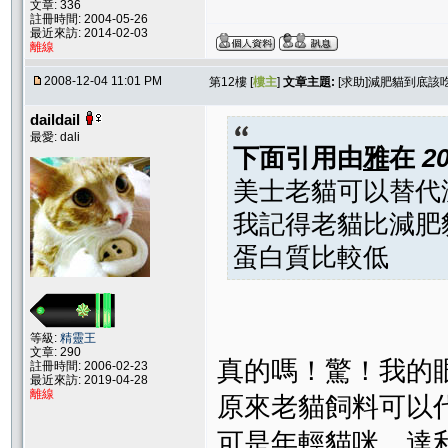
文章: 336
註冊時間: 2004-05-26
最近來訪: 2014-02-03
離線
2008-12-04 11:01 PM
第12樓 [
樓主
]
文章主題:
[求助]減肥貓到底該
daildail
最愛: dali
下面引用由
雅
在
2
美士老貓可以替代
我記得老貓比減肥
蛋白質比較低
等級:
精靈王
文章: 290
真的嗎！驚！我的
註冊時間: 2006-02-23
最近來訪: 2019-04-28
離線
原來老貓飼料可以
可是年輕貓咪，達