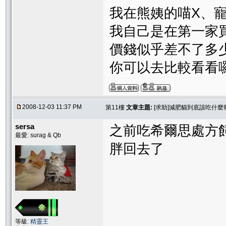
我在熊姨的喵X、
我自己是在第一家買
價錢似乎差不了多
你可以去比較看看囉
2008-12-03 11:37 PM
第11樓
文章主題:
[求助]減肥貓到底該吃什麼
sersa
之前吃希爾思處方
最愛: surag & Qb
胖回去了
等級:
精靈王