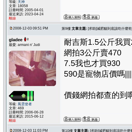
等級:
天神
文章: 18058
註冊時間: 2005-04-01
最近來訪: 2023-04-24
離線
2008-12-03 09:51 PM
第9樓
文章主題:
[求助]減肥貓到底該吃什麼乾
gladee
耐吉斯1.5公斤我買2
最愛: armani n' Judi
網拍3公斤賣470
7.5我也才買930
590是寵物店價嗎||||||||
價錢網拍都查的到
等級:
風雲使者
文章: 469
註冊時間: 2006-06-28
最近來訪: 2015-06-12
離線
2008-12-03 11:03 PM
第10樓
文章主題:
[求助]減肥貓到底該吃什麼