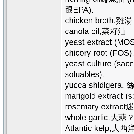
跟EPA),
chicken broth,雞湯
canola oil,菜籽油
yeast extract (MOS
chicory root (FOS)
yeast culture (sac
soluables),
yucca shidigera,
marigold extrac
rosemary extrac
whole garli
Atlantic ke