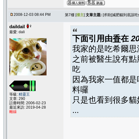
2008-12-03 08:44 PM
第7樓 [
樓主
]
文章主題:
[求助]減肥貓到底該吃
daildail
最愛: dali
下面引用由
香
在
2
我家的是吃希爾思
之前被醫生說有點
吃
因為我家一值都是
料囉
等級:
精靈王
只是也看到很多貓
文章: 290
註冊時間: 2006-02-23
最近來訪: 2019-04-28
...
離線