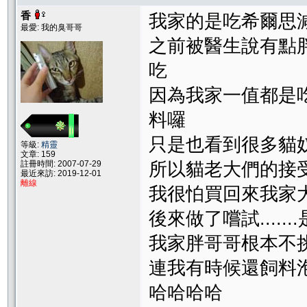
香
我家的是吃希爾思
最愛: 我的臭哥哥
之前被醫生說有點
吃
因為我家一值都是
料囉
只是也看到很多貓
等級:
精靈
文章: 159
註冊時間: 2007-07-29
所以貓老大們的接
最近來訪: 2019-12-01
離線
我很怕買回來我家
後來做了嚐試.....
我家胖哥哥根本不挑
連我有時候還飼料泡
哈哈哈哈