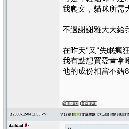
我爬文，貓咪所需大約
不過謝謝雅大大給
在昨天"又"失眠瘋
我有點想買愛肯拿
他的成份相當不錯8kg
2008-12-04 11:03 PM
第13樓 [
樓主
]
文章主題:
[求助]減肥貓到底該
daildail