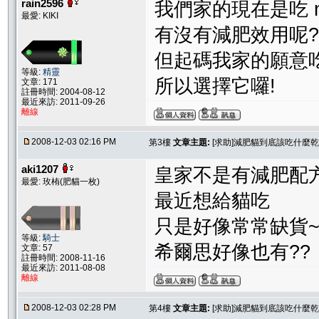
rain2596
我們家的現在是吃 na
最愛: KIKI
有沒有減肥效用呢?我
但起碼我家的願意
等級:
精靈
所以選擇它囉!
文章: 171
註冊時間: 2004-08-12
最近來訪: 2011-09-26
離線
2008-12-03 02:16 PM
第3樓
文章主題:
[求助]減肥貓到底該吃什麼乾
aki1207
皇家不是有減肥配
最愛: 玫栯(肥貓一枚)
最近想給貓吃
只是好像常常缺貨~
等級:
騎士
希爾思好像也有??
文章: 57
註冊時間: 2008-11-16
最近來訪: 2011-08-08
離線
2008-12-03 02:28 PM
第4樓
文章主題:
[求助]減肥貓到底該吃什麼乾