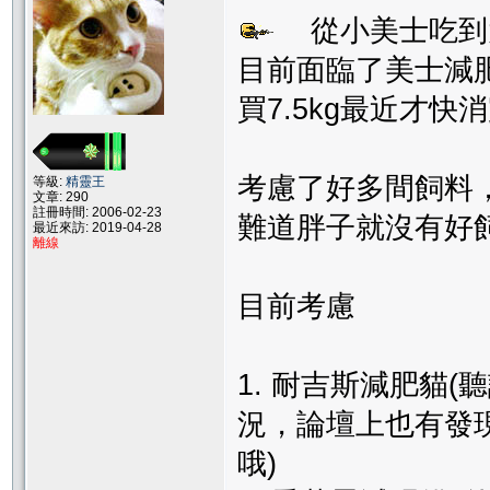
從小美士吃到
目前面臨了美士減肥
買7.5kg最近才快消
考慮了好多間飼料
等級:
精靈王
文章: 290
註冊時間: 2006-02-23
難道胖子就沒有好飼料
最近來訪: 2019-04-28
離線
目前考慮
1. 耐吉斯減肥貓(
況，論壇上也有發現，
哦)