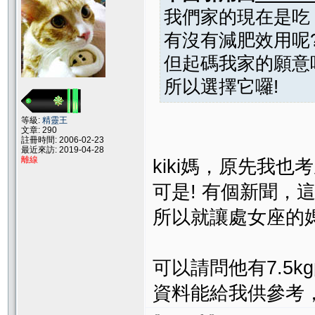
我們家的現在是吃 na
有沒有減肥效用呢?我
但起碼我家的願意
所以選擇它囉!
等級:
精靈王
文章: 290
註冊時間: 2006-02-23
最近來訪: 2019-04-28
離線
kiki媽，原先我
可是! 有個新聞
所以就讓處女座的媽媽
可以請問他有7.5
資料能給我供參考