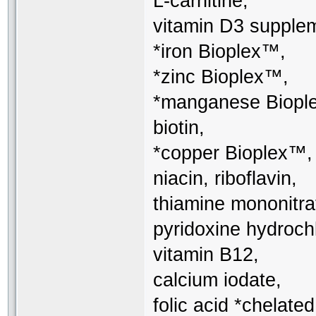
L-carnitine,
vitamin D3 supple
*iron Bioplex™,
*zinc Bioplex™,
*manganese Biopl
biotin,
*copper Bioplex™,
niacin, riboflavin,
thiamine mononitra
pyridoxine hydrochl
vitamin B12,
calcium iodate,
folic acid *chelate