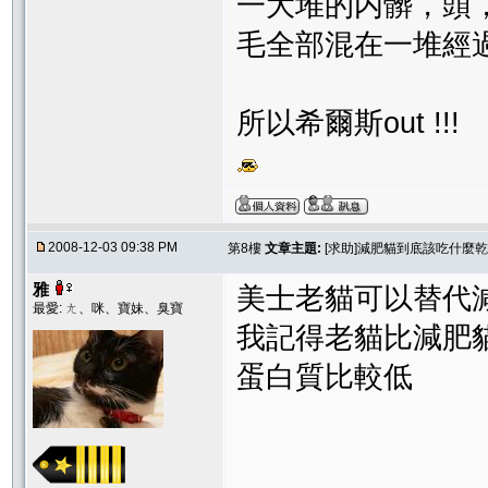
一大堆的内髒，頭
毛全部混在一堆經
所以希爾斯out !!!
2008-12-03 09:38 PM
第8樓
文章主題:
[求助]減肥貓到底該吃什麼乾
雅
美士老貓可以替代
最愛: ㄤ、咪、寶妹、臭寶
我記得老貓比減肥
蛋白質比較低