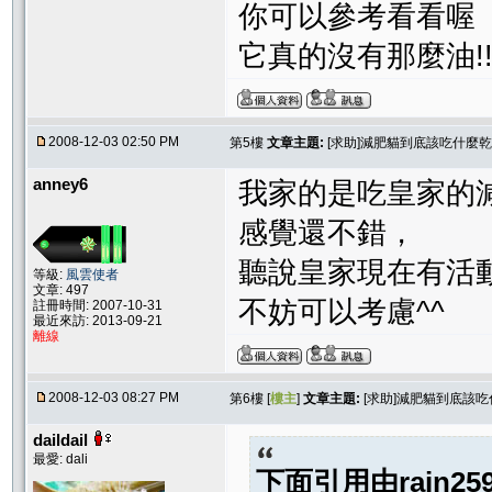
你可以參考看看喔
它真的沒有那麼油!
2008-12-03 02:50 PM
第5樓
文章主題:
[求助]減肥貓到底該吃什麼乾
anney6
我家的是吃皇家的
感覺還不錯，
聽說皇家現在有活
等級:
風雲使者
文章: 497
不妨可以考慮^^
註冊時間: 2007-10-31
最近來訪: 2013-09-21
離線
2008-12-03 08:27 PM
第6樓 [
樓主
]
文章主題:
[求助]減肥貓到底該吃
daildail
最愛: dali
下面引用由
rain25