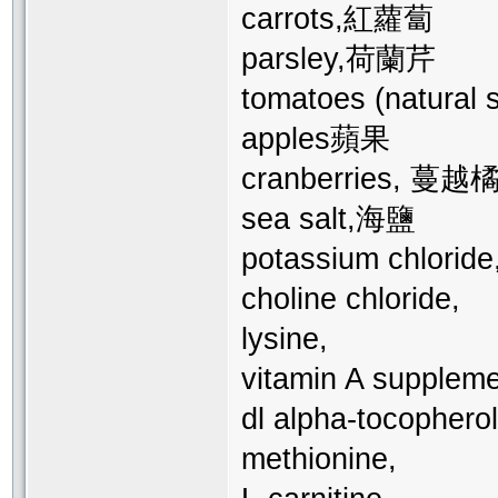
carrots,紅蘿蔔
parsley,荷蘭芹
tomatoes (natur
apples蘋果
cranberries, 蔓越
sea salt,海鹽
potassium chloride
choline chloride,
lysine,
vitamin A suppleme
dl alpha-tocopherol
methionine,