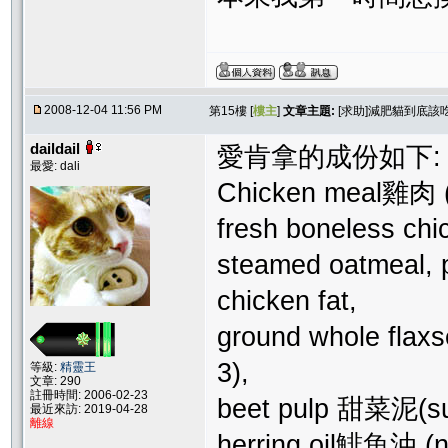
2008-12-04 11:56 PM
第15樓 [
樓主
]
文章主題:
[求助]減肥貓到底該
daildail
愛肯拿的成份如下:
最愛: dali
Chicken meal雞肉 
fresh boneless 
steamed oatmeal, p
chicken fat,
ground whole fl
3),
等級:
精靈王
文章: 290
註冊時間: 2006-02-23
beet pulp 甜菜泥(
最近來訪: 2019-04-28
離線
herring oil鯡魚油 