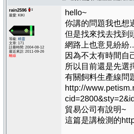
rain2596
hello~
最愛: KIKI
你講的問題我也想
但是找來找去找到頭
等級:
精靈
網路上也意見紛紛....
文章: 171
註冊時間: 2004-08-12
最近來訪: 2011-09-26
因為不太有時間自己
離線
所以目前還是先選
有關飼料生產線問
http://www.petism.
cid=2800&sty=2&i
貿易公司有說明~
這篇是講檢測的http://lu