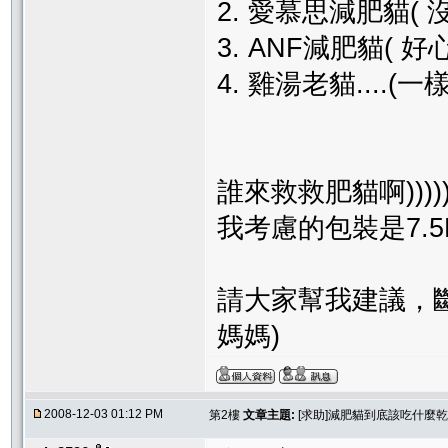
2. 愛慕思減肥貓( 沒吃
3. ANF減肥貓( 
4. 雞湯老貓....(
誰來救救肥貓啊))))))))))
我考慮的包裝是7.5K
請大家幫我建議，斷
媽媽)
2008-12-03 01:12 PM
第2樓
文章主題:
[求助]減肥貓到底該吃什麼乾