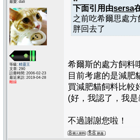
最愛: dali
下面引用由
sersa
之前吃希爾思處方
胖回去了
希爾斯的處方飼料
等級:
精靈王
文章: 290
目前考慮的是減肥貓
註冊時間: 2006-02-23
最近來訪: 2019-04-28
離線
買減肥貓飼料比較
(好，我認了，我是
不過謝謝您啦！