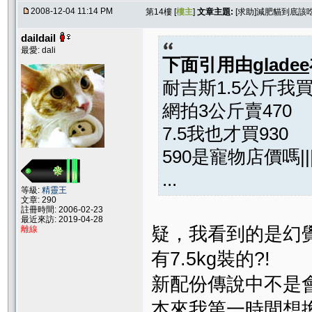
2008-12-04 11:14 PM
第14樓 [
樓主
]
文章主題:
[求助]減肥貓到底該
daildail
最愛: dali
下面引用由
gladee
耐吉斯1.5公斤我買
網拍3公斤賣470
7.5我也才買930
590是寵物店價嗎|||||||
...
等級:
精靈王
文章: 290
註冊時間: 2006-02-23
最近來訪: 2019-04-28
疑，我看到的是幻
離線
有7.5kg裝的?!
新配份傳說中不是
本來我第一時間想換