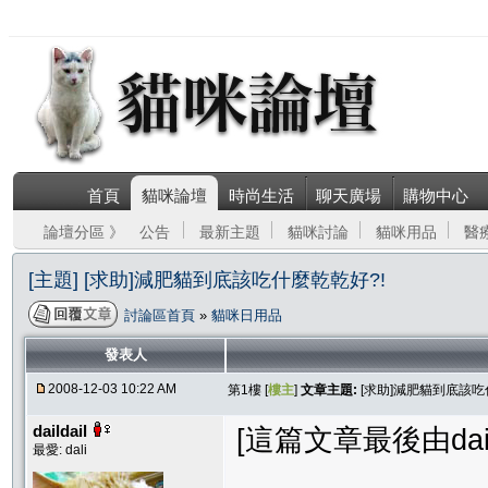
首頁
貓咪論壇
時尚生活
聊天廣場
購物中心
論壇分區 》
公告
最新主題
貓咪討論
貓咪用品
醫
[主題] [求助]減肥貓到底該吃什麼乾乾好?!
討論區首頁
»
貓咪日用品
發表人
2008-12-03 10:22 AM
第1樓 [
樓主
]
文章主題:
[求助]減肥貓到底該吃
daildail
[這篇文章最後由dailda
最愛: dali