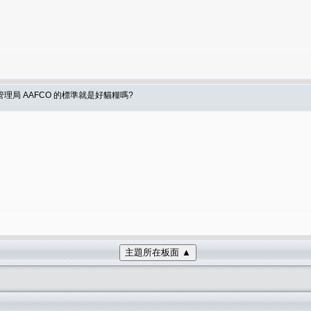
局 AAFCO 的標準就是好貓糧嗎?
主題所在板面 ▲