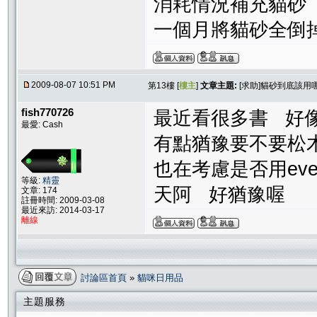
消耗情況補充貓砂
一個月將貓砂全倒掉
2009-08-07 10:51 PM
第13樓 [
樓主
]
文章主題:
[求助]貓砂到底該用哪
fish770726
最近看很多書 好
最愛: Cash
有點猶豫要不要松
也在考慮是否用ever
等級:
精靈
天阿 好猶豫喔
文章: 174
註冊時間: 2009-03-08
最近來訪: 2014-03-17
離線
討論區首頁
»
貓咪日用品
主題服務