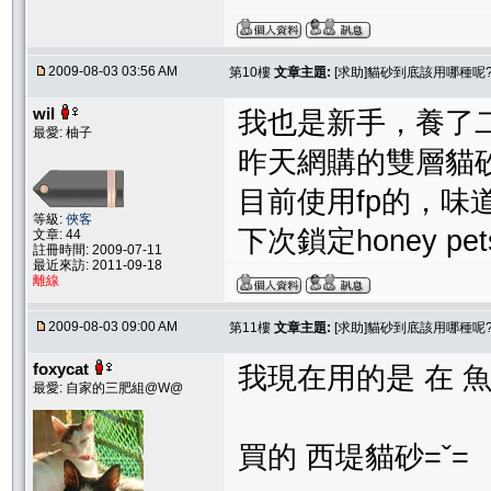
2009-08-03 03:56 AM
第10樓
文章主題:
[求助]貓砂到底該用哪種呢?
wil
我也是新手，養了
最愛: 柚子
昨天網購的雙層貓
目前使用fp的，
等級:
俠客
下次鎖定honey p
文章: 44
註冊時間: 2009-07-11
最近來訪: 2011-09-18
離線
2009-08-03 09:00 AM
第11樓
文章主題:
[求助]貓砂到底該用哪種呢?
foxycat
我現在用的是 在 魚
最愛: 自家的三肥組@W@
買的 西堤貓砂=ˇ=