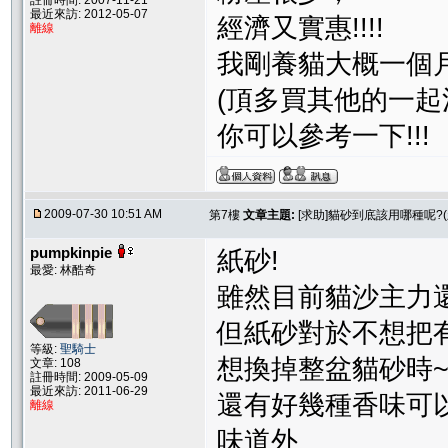
註冊時間: 2007-11-21
最近來訪: 2012-05-07
經濟又實惠!!!!
離線
我剛養貓大概一個
(頂多買其他的一起混
你可以參考一下!!!
2009-07-30 10:51 AM
第7樓
文章主題:
[求助]貓砂到底該用哪種呢?(
pumpkinpie
紙砂!
最愛: 林酷奇
雖然目前貓沙主力還
但紙砂對於不想把
等級:
聖騎士
想換掉整盆貓砂時
文章: 108
註冊時間: 2009-05-09
最近來訪: 2011-06-29
還有好幾種香味可
離線
味道外