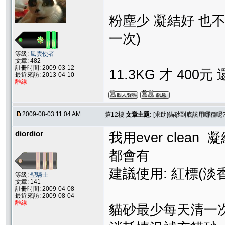
粉塵少 凝結好 也不
一次)
等級:
風雲使者
文章: 482
註冊時間: 2009-03-12
11.3KG 才 400元
最近來訪: 2013-04-10
離線
2009-08-03 11:04 AM
第12樓
文章主題:
[求助]貓砂到底該用哪種呢?
diordior
我用ever cle
都會有
建議使用: 紅標(淡香
等級:
聖騎士
文章: 141
註冊時間: 2009-04-08
最近來訪: 2009-08-04
離線
貓砂最少每天清一次