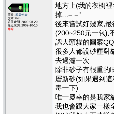
地方上(我的衣櫥裡>
掉...= ="
等級:
風雲使者
文章: 648
註冊時間: 2009-05-20
後來嘗試好幾家,
最近來訪: 2009-10-10
離線
(200~250元一
認大頭貓的圖案QQ
很多人都說砂塵對
去過濾一次
除非砂子有很重的
層新砂(如果遇到
毒一下)
唯一慶幸的是我家貓
我也會跟大家一樣全