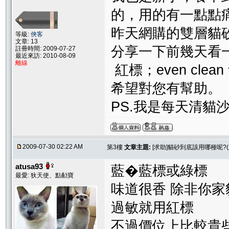
的，用的有一點點
昨天網購的雙層貓
等級:
俠客
文章: 13
分享一下前幾天看一些
註冊時間: 2009-07-27
最近來訪: 2010-08-09
離線
紅標；even cle
希望對您有幫助。
PS.我是每天清貓
2009-07-30 02:22 AM
第3樓
文章主題:
[求助]貓砂到底該用哪種呢?(
atusa93
藍�藍標或綠標
最愛: 狄天使、點勈寶
味道很香 除非你家
過敏就用紅標
不過價位上比較貴