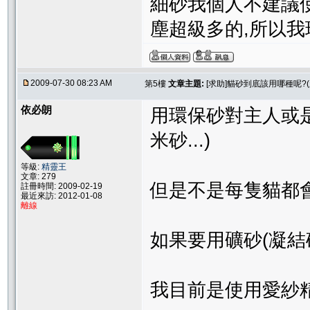
細砂我個人不建議
塵超級多的,所以我
2009-07-30 08:23 AM
第5樓
文章主題:
[求助]貓砂到底該用哪種呢?(
依必朗
用環保砂對主人或是貓
米砂...)
等級:
精靈王
文章: 279
但是不是每隻貓都
註冊時間: 2009-02-19
最近來訪: 2012-01-08
離線
如果要用礦砂(凝結
我目前是使用愛紗精油