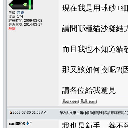
現在我是用球砂+
等級:
精靈
文章: 174
註冊時間: 2009-03-08
最近來訪: 2014-03-17
請問哪種貓沙凝結力
離線
而且我也不知道貓
那又該如何換呢?(
請各位給我意見
2009-07-30 01:59 AM
第2樓
文章主題:
[求助]貓砂到底該用哪種呢?(
xad0803
我也是新手，養不