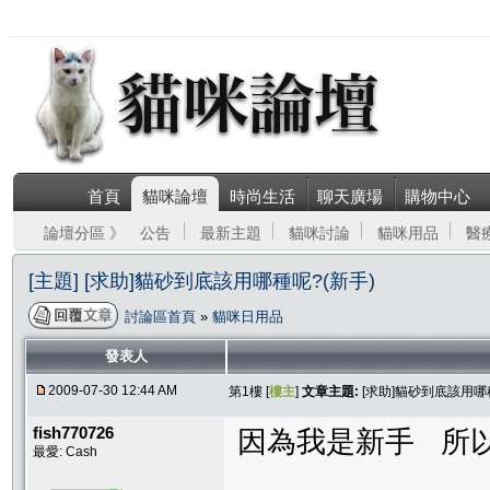
首頁
貓咪論壇
時尚生活
聊天廣場
購物中心
論壇分區 》
公告
最新主題
貓咪討論
貓咪用品
醫
[主題] [求助]貓砂到底該用哪種呢?(新手)
討論區首頁
»
貓咪日用品
發表人
2009-07-30 12:44 AM
第1樓 [
樓主
]
文章主題:
[求助]貓砂到底該用哪
fish770726
因為我是新手 所
最愛: Cash