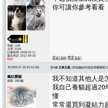
你可讓你參考看看
等級:
法師
文章: 3149
註冊時間: 2009-05-11
最近來訪: 2012-08-30
離線
2009-07-30 02:42 AM
第4樓
文章主題:
[求助]貓砂到底該用哪種呢?(
瘋狂愛貓
我不知道其他人是
最愛: 1狗3貓
我自己養貓超過20
懂
常常還買到凝結力