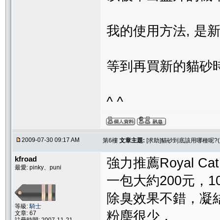
我的使用方法, 是
等到再買新的貓砂時
^ ^
2009-07-30 09:17 AM
第6樓
文章主題:
[求助]貓砂到底該用哪種呢?(
kfroad
強力推薦Royal Cat
最愛: pinky、puni
一包大約200元，1
除臭效果不錯，凝
等級:
騎士
粉塵很少，
文章: 67