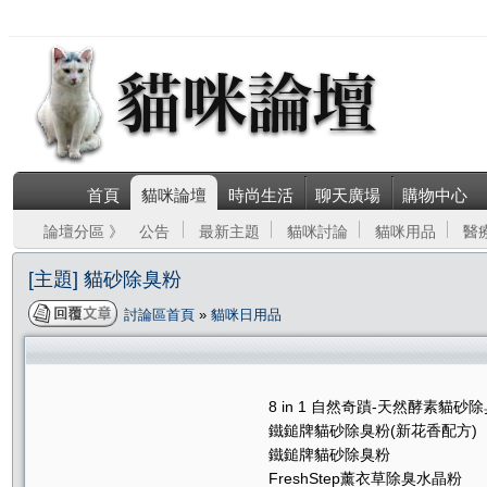
首頁
貓咪論壇
時尚生活
聊天廣場
購物中心
論壇分區 》
公告
最新主題
貓咪討論
貓咪用品
醫
[主題] 貓砂除臭粉
討論區首頁
»
貓咪日用品
8 in 1 自然奇蹟-天然酵素貓砂
鐵鎚牌貓砂除臭粉(新花香配方)
鐵鎚牌貓砂除臭粉
FreshStep薰衣草除臭水晶粉