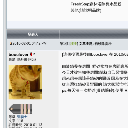
FreshStep森林浴除臭水晶粉
其他(請說明品牌)
發表人
2010-02-01 04:42 PM
第1樓 [
樓主
]
文章主題:
貓砂除臭粉
booclover
[這個投票最後由booclover在 2010/02/
最愛: 瑪丹娜 阿cia
由於貓養在房間 貓砂盆放在房間廁所內
今天才被告知整房間貓味(自己習慣嗅
想來想去應該是貓砂的關係 因為在大陸 進
從台灣扛貓砂又蠻囧的 請大家幫忙
ps.每天清一次貓砂(凝結礦砂),使用
等級:
聖騎士
文章: 118
註冊時間: 2010-01-13