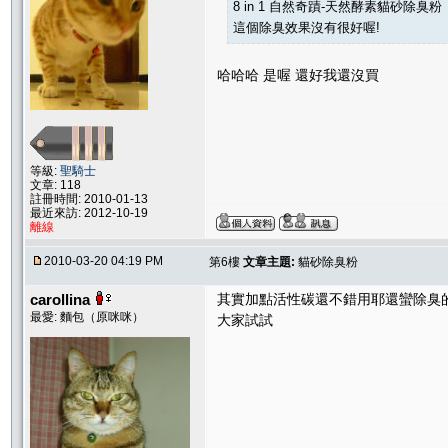
8 in 1 自然奇蹟-天然酵素貓砂除臭粉
這個除臭效果沒有很好喔!
哈哈哈 是喔 還好我還沒買
等級:
聖騎士
文章: 118
註冊時間: 2010-01-13
最近來訪: 2012-10-19
離線
2010-03-20 04:19 PM
第6樓
文章主題:
貓砂除臭粉
carollina
其實加點活性碳還不錯用耶還蠻除臭
最愛: 麵包（原咪咪）
大家試試