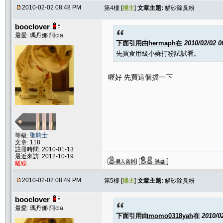
2010-02-02 08:48 PM
第4樓 [
樓主
]
文章主題:
貓砂除臭粉
booclover
最愛: 瑪丹娜 阿cia
下面引用由
hermaph
在
2010/02/02 
先買食用級小蘇打粉試試看。
喔好 先買這個擋一下
等級:
聖騎士
文章: 118
註冊時間: 2010-01-13
最近來訪: 2012-10-19
離線
2010-02-02 08:49 PM
第5樓 [
樓主
]
文章主題:
貓砂除臭粉
booclover
最愛: 瑪丹娜 阿cia
下面引用由
momo0318yah
在
2010/0