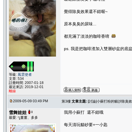
覺得除臭效果還不錯喔~
原本臭臭的尿味...
都充滿了淡淡的咖啡香唷
ps. 我是把咖啡渣加入雙層砂盆的底
等級:
風雲使者
文章: 534
註冊時間: 2007-01-18
最近來訪: 2019-12-01
離線
2009-05-09 03:49 PM
第3樓
文章主題:
[討論]小蘇打粉的貓沙除臭
雪舞娃娃
我用小蘇打 還不錯哦
最愛: ೡ薑薑、多多
每天清玩貓砂要+一小匙