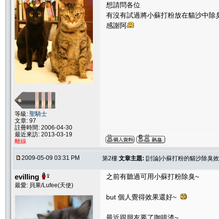
想請問各位
有沒有試過將小蘇打粉放在貓沙中除
感謝阿
等級:
聖騎士
文章: 97
註冊時間: 2006-04-30
最近來訪: 2013-03-19
離線
2009-05-09 03:31 PM
第2樓
文章主題:
[討論]小蘇打粉的貓沙除臭
evilling
之前有聽過可用小蘇打粉除臭~
最愛: 貝果/Lufee(天使)
but 個人覺得效果還好~
最近跟朋友要了咖啡渣~