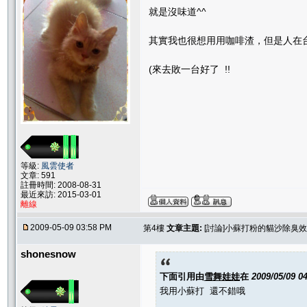
就是沒味道^^
其實我也很想用用咖啡渣，但是人在台北
(來去敗一台好了 !!
等級:
風雲使者
文章: 591
註冊時間: 2008-08-31
最近來訪: 2015-03-01
離線
2009-05-09 03:58 PM
第4樓
文章主題:
[討論]小蘇打粉的貓沙除臭
shonesnow
下面引用由
雪舞娃娃
在
2009/05/09 0
我用小蘇打 還不錯哦