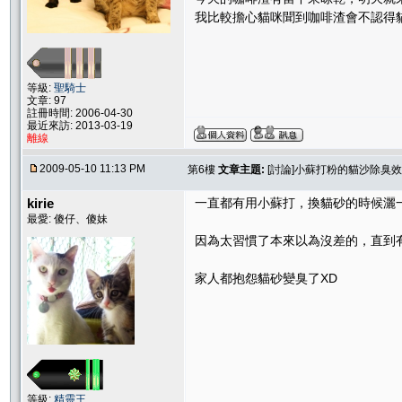
我比較擔心貓咪聞到咖啡渣會不認得
等級:
聖騎士
文章: 97
註冊時間: 2006-04-30
最近來訪: 2013-03-19
離線
2009-05-10 11:13 PM
第6樓
文章主題:
[討論]小蘇打粉的貓沙除臭
kirie
一直都有用小蘇打，換貓砂的時候灑
最愛: 傻仔、傻妹
因為太習慣了本來以為沒差的，直到有一
家人都抱怨貓砂變臭了XD
等級:
精靈王