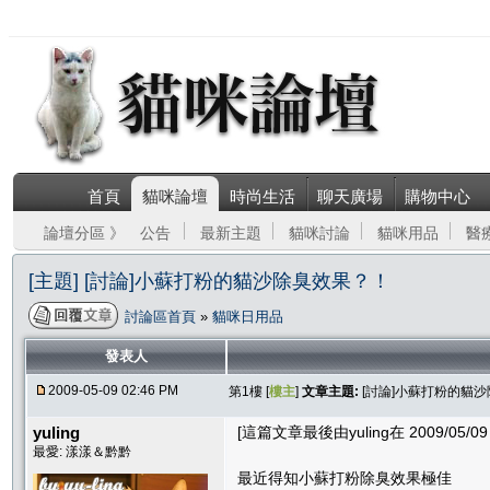
首頁
貓咪論壇
時尚生活
聊天廣場
購物中心
論壇分區 》
公告
最新主題
貓咪討論
貓咪用品
醫
[主題] [討論]小蘇打粉的貓沙除臭效果？！
討論區首頁
»
貓咪日用品
發表人
2009-05-09 02:46 PM
第1樓 [
樓主
]
文章主題:
[討論]小蘇打粉的貓
yuling
[這篇文章最後由yuling在 2009/05/09 
最愛: 漾漾＆黔黔
最近得知小蘇打粉除臭效果極佳