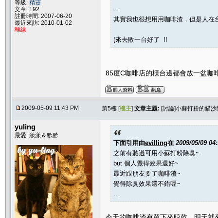
等級:
精靈
...
文章: 192
註冊時間: 2007-06-20
其實我也很想用用咖啡渣，但是人在台北
最近來訪: 2010-01-02
離線
(來去敗一台好了 !!
85度C咖啡店的櫃台邊都會放一盆咖啡渣
2009-05-09 11:43 PM
第5樓 [
樓主
]
文章主題:
[討論]小蘇打粉的貓
yuling
最愛: 漾漾＆黔黔
下面引用由
evilling
在
2009/05/09 04
之前有聽過可用小蘇打粉除臭~
but 個人覺得效果還好~
最近跟朋友要了咖啡渣~
覺得除臭效果還不錯喔~
...
今天的咖啡渣有留下來晾乾，明天就