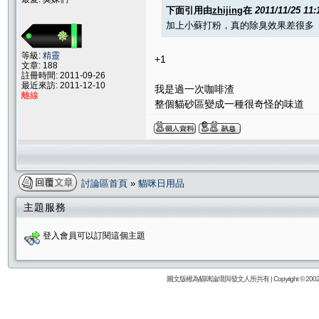
下面引用由
zhijing
在
2011/11/25 11
加上小蘇打粉，真的除臭效果差很多 
等級:
精靈
+1
文章: 188
註冊時間: 2011-09-26
最近來訪: 2011-12-10
我是過一次咖啡渣
離線
整個貓砂區變成一種很奇怪的味道
討論區首頁
»
貓咪日用品
主題服務
登入會員可以訂閱這個主題
圖文版權為貓咪論壇與發文人所共有 | Copyright © 2002