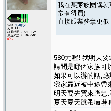
我在某家族團購就
常有得買)
直接跟業務拿更低
等級:
光明使者
文章: 921
註冊時間: 2004-01-24
最近來訪: 2010-06-01
離線
580元喔! 我明天
請問是哪個家族可
如果可以辦的話,應
我家最近被中途帶
明天要先買來應急,
夏天夏天跳蚤嚇嚇叫