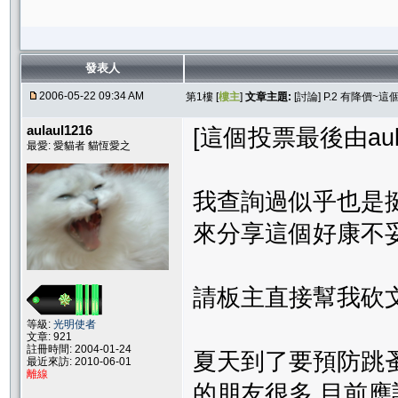
發表人
2006-05-22 09:34 AM
第1樓 [
樓主
]
文章主題:
[討論] P.2 有降價
aulaul1216
[這個投票最後由aulaul
最愛: 愛貓者 貓恆愛之
我查詢過似乎也是
來分享這個好康不
請板主直接幫我砍文
等級:
光明使者
文章: 921
註冊時間: 2004-01-24
夏天到了要預防跳蚤
最近來訪: 2010-06-01
離線
的朋友很多,目前應