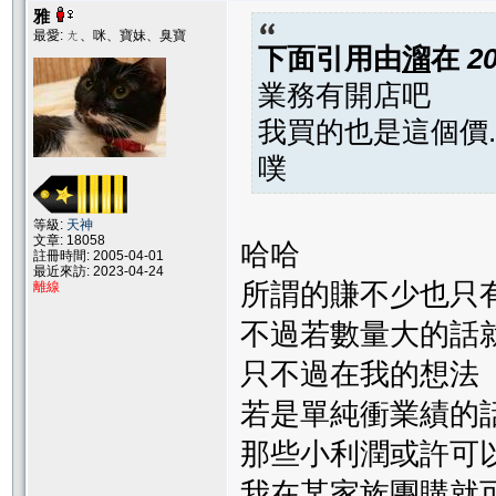
雅
最愛: ㄤ、咪、寶妹、臭寶
下面引用由
溜
在
2
業務有開店吧
我買的也是這個價..
噗
等級:
天神
文章: 18058
哈哈
註冊時間: 2005-04-01
最近來訪: 2023-04-24
所謂的賺不少也只有
離線
不過若數量大的話
只不過在我的想法
若是單純衝業績的
那些小利潤或許可
我在某家族團購就可