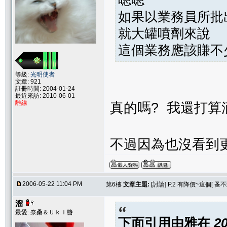
如果以業務員所批
就大罐噴劑來說
這個業務應該賺不
等級:
光明使者
文章: 921
註冊時間: 2004-01-24
最近來訪: 2010-06-01
離線
真的嗎? 我還打算
不過因為也沒看到更
2006-05-22 11:04 PM
第6樓
文章主題:
[討論] P.2 有降價~這個[
溜
最愛: 奈桑＆Ｕｋｉ醬
下面引用由
雅
在
2