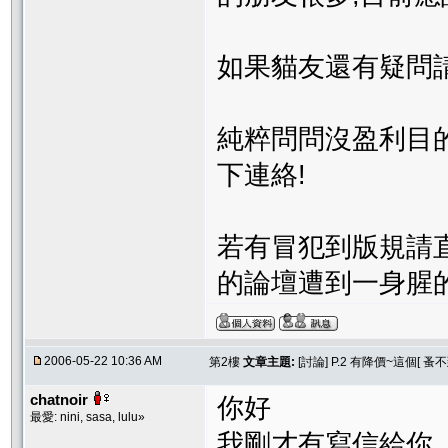
如果貓友還有疑問
純粹問問沒盈利目的
下連絡!
若有冒犯到版規請
的論壇遭到一身腥的~
2006-05-22 10:36 AM
第2樓
文章主題:
[討論] P.2 有降價~這個[
chatnoir
你好
最愛: nini, sasa, lulu»
我剛才有寫信給你