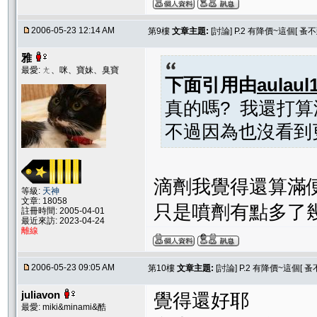
2006-05-23 12:14 AM
第9樓
文章主題:
[討論] P.2 有降價~這個[
雅
最愛: ㄤ、咪、寶妹、臭寶
下面引用由
aulaul
真的嗎? 我還打算
不過因為也沒看到
滴劑我覺得還算滿
等級:
天神
文章: 18058
只是噴劑有點多了
註冊時間: 2005-04-01
最近來訪: 2023-04-24
離線
2006-05-23 09:05 AM
第10樓
文章主題:
[討論] P.2 有降價~這個
juliavon
覺得還好耶
最愛: miki&minami&酷