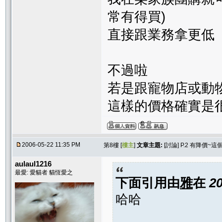
常有得買)
直接跟業務拿更低
不過啦
若是跟寵物店或動
這樣的價格確實是
2006-05-22 11:35 PM
第8樓 [
樓主
]
文章主題:
[討論] P.2 有降價
aulaul1216
最愛: 愛貓者 貓恆愛之
下面引用由
雅
在
2
哈哈