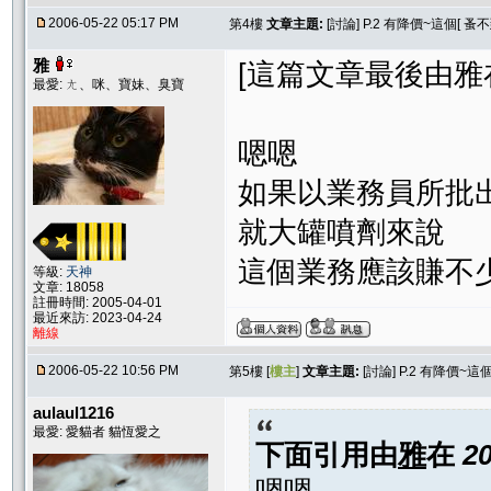
2006-05-22 05:17 PM
第4樓
文章主題:
[討論] P.2 有降價~這個[
雅
[這篇文章最後由雅在 20
最愛: ㄤ、咪、寶妹、臭寶
嗯嗯
如果以業務員所批
就大罐噴劑來說
這個業務應該賺不
等級:
天神
文章: 18058
註冊時間: 2005-04-01
最近來訪: 2023-04-24
離線
2006-05-22 10:56 PM
第5樓 [
樓主
]
文章主題:
[討論] P.2 有降價
aulaul1216
最愛: 愛貓者 貓恆愛之
下面引用由
雅
在
2
嗯嗯