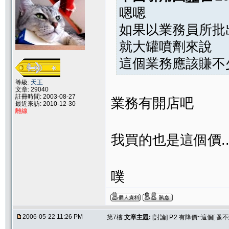
嗯嗯
如果以業務員所批
就大罐噴劑來說
這個業務應該賺不
等級:
天王
文章: 29040
註冊時間: 2003-08-27
業務有開店吧
最近來訪: 2010-12-30
離線
我買的也是這個價..
噗
2006-05-22 11:26 PM
第7樓
文章主題:
[討論] P.2 有降價~這個[