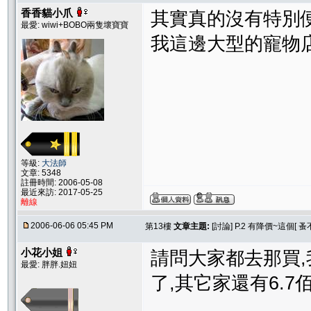
香香貓小爪
其實真的沒有特別便宜
最愛: wiwi+BOBO兩隻壞寶寶
我這邊大型的寵物店都
等級:
大法師
文章: 5348
註冊時間: 2006-05-08
最近來訪: 2017-05-25
離線
2006-06-06 05:45 PM
第13樓
文章主題:
[討論] P.2 有降價~這個
小花小姐
請問大家都去那買,
最愛: 胖胖.妞妞
了,其它家還有6.