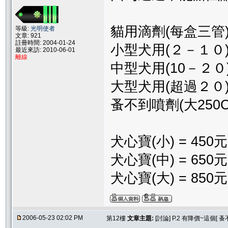
貓用滴劑(每盒三管
等級:
光明使者
文章: 921
註冊時間: 2004-01-24
小型犬用(２－１０)
最近來訪: 2010-06-01
離線
中型犬用(10－２０)
大型犬用(超過２０)
蚤不到噴劑(大250C
犬心寶(小) = 450元
犬心寶(中) = 650元
犬心寶(大) = 850元
2006-05-23 02:02 PM
第12樓
文章主題:
[討論] P.2 有降價~這個