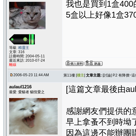
我也是買到1盒40
5盒以上好像1盒37
等級:
精靈王
文章: 316
註冊時間: 2004-05-11
最近來訪: 2010-07-24
離線
2006-05-23 11:44 AM
第11樓 [
樓主
]
文章主題:
[討論] P.2 有降
aulaul1216
[這篇文章最後由aulaul
最愛: 愛貓者 貓恆愛之
感謝網友們提供的
早上拿蚤不到時坳
因為這邊不能辦團購