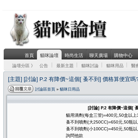
首頁
貓咪論壇
時尚生活
聊天廣場
購物中心
論壇分區 》
公告
最新主題
貓咪討論
貓咪用品
醫
[主題] [討論] P.2 有降價~這個[ 蚤不到] 價格算
討論區首頁
»
貓咪日用品
[討論] P.2 有降價~這
貓用滴劑(每盒三管)=400元,50盒以上
蚤不到噴劑(大250CC)=650元,50瓶以
蚤不到噴劑(小100CC)=450元,50瓶以
詢問他款