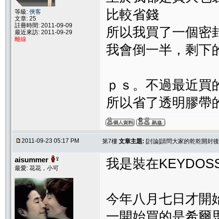
比較省錢
等級:
俠客
文章: 25
註冊時間: 2011-09-09
所以我買了一個密
最近來訪: 2011-09-29
離線
我會倒一半，剩下
ｐｓ。不過最近買
所以省了透明膠帶
2011-09-23 05:17 PM
第7樓
文章主題:
[討論]請問大家的乾乾開封
aisummer
我是裝在KEYDO
最愛: 花花，小可
今年八月七日才開
一開始買的是希爾思