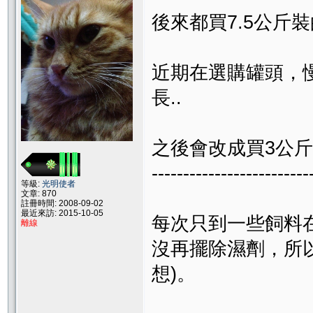
後來都買7.5公斤
近期在選購罐頭，慢
長..
之後會改成買3公斤
-------------------------
等級:
光明使者
文章: 870
註冊時間: 2008-09-02
最近來訪: 2015-10-05
每次只到一些飼料在
離線
沒再擺除濕劑，所
想)。