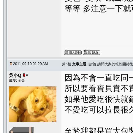
等等 多注意一下
2011-09-10 01:29 AM
第6樓
文章主題:
[討論]請問大家的乾乾開封
吳小Q
因為不會一直吃同
最愛: 金金
所以要看寶貝賞不
如果他愛吃很快就
不愛吃可以拉長很
至於我都是買大包