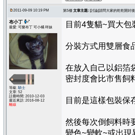
2011-09-09 10:19 PM
第5樓
文章主題:
[討論]請問大家的乾乾開封
布小丁
目前4隻貓~買大包裝
最愛: 可樂布丁 可小橘 咩妹
分裝方式用雙層食
在放入自己以鋁箔
密封度會比市售飼
等級:
騎士
文章: 52
註冊時間: 2010-12-03
目前是這樣包裝保
最近來訪: 2016-08-12
離線
然後每次倒飼料時
變色~變軟~或出現