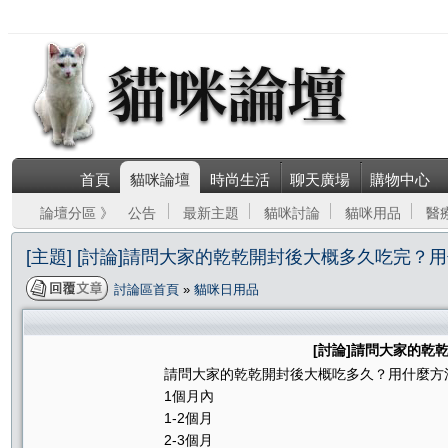
首頁
貓咪論壇
時尚生活
聊天廣場
購物中心
論壇分區 》
公告
最新主題
貓咪討論
貓咪用品
醫
[主題] [討論]請問大家的乾乾開封後大概多久吃完？
討論區首頁
»
貓咪日用品
[討論]請問大家的乾
請問大家的乾乾開封後大概吃多久？用什麼方
1個月內
1-2個月
2-3個月