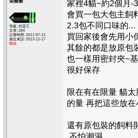
朵樂樂
家裡4貓~約2個月
會買一包大包主飼料
2.3包不同口味的...
等級:
精靈王
文章: 284
買回家後會先用小保
註冊時間: 2011-07-12
最近來訪: 2013-12-17
離線
其餘的都是放原包裝
也一樣用密封夾~
很好保存
限在有在限量 貓
的量 再把這些放在小
還有原包裝的飼料
不怕潮濕