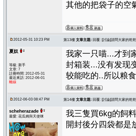
其他的把袋子的空
2012-05-31 10:23 PM
第13樓
文章主題:
回覆: [討論]請問大家的
夏奴
我家一只喵...才到
封箱装...没有发
等級: 新手
文章: 7
较能吃的..所以粮
註冊時間: 2012-05-31
最近來訪: 2012-06-01
離線
2012-06-03 08:47 PM
第14樓
文章主題:
回覆: [討論]請問大家的
scheherazade
我三隻買6kg的飼
最愛: 花瓜姆與天使咪
開封後分四袋都是