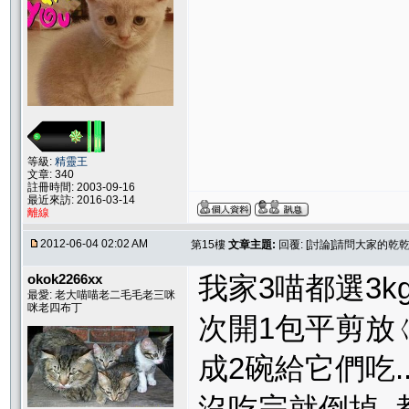
等級:
精靈王
文章: 340
註冊時間: 2003-09-16
最近來訪: 2016-03-14
離線
2012-06-04 02:02 AM
第15樓
文章主題:
回覆: [討論]請問大家的
okok2266xx
我家3喵都選3k
最愛: 老大喵喵老二毛毛老三咪
咪老四布丁
次開1包平剪放
成2碗給它們吃.
沒吃完就倒掉.