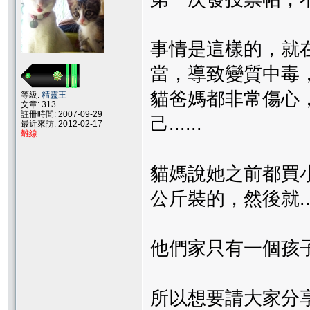
事情是這樣的，就
當，導致變質中毒，引發
貓爸媽都非常傷心
等級:
精靈王
文章: 313
註冊時間: 2007-09-29
己......
最近來訪: 2012-02-17
離線
貓媽說她之前都買
公斤裝的，然後就....
他們家只有一個孩子
所以想要請大家分