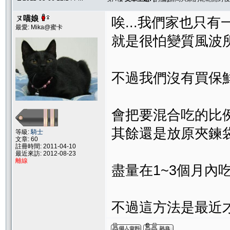
ㄡ喵娘
唉...我們家也只有一
最愛: Mika@蜜卡
就是很怕變質風波
不過我們沒有買保
會把要混合吃的比
其餘還是放原夾鍊
等級:
騎士
文章: 60
註冊時間: 2011-04-10
最近來訪: 2012-08-23
離線
盡量在1~3個月內
不過這方法是最近