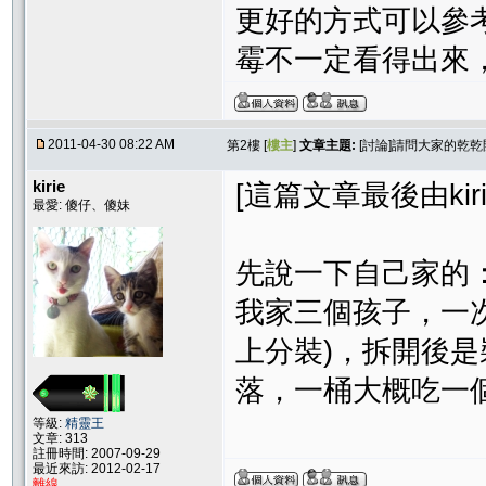
更好的方式可以參
霉不一定看得出來
2011-04-30 08:22 AM
第2樓 [
樓主
]
文章主題:
[討論]請問大家的乾
kirie
[這篇文章最後由kirie在
最愛: 傻仔、傻妹
先說一下自己家的
我家三個孩子，一次
上分裝)，拆開後
落，一桶大概吃一
等級:
精靈王
文章: 313
註冊時間: 2007-09-29
最近來訪: 2012-02-17
離線