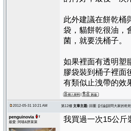
此外建議在餅乾桶
袋，貓餅乾很油，
菌，就要洗桶子。
如果裡面有透明塑
膠袋裝到桶子裡面
有類似止洩帶的效
2012-05-31 10:21 AM
第12樓
文章主題:
回覆: [討論]請問大家的
penguinovia
我買過一次15公斤
最愛: 阿喵&胖萊萊