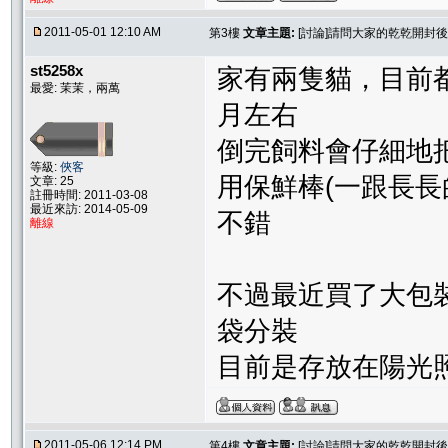
2011-05-01 12:10 AM
第3樓
文章主題:
[討論]請問大家的乾乾開封
st5258x
家有兩隻貓，目前都
最愛: 茉茉，兩萬
月左右
倒完飼料會仔細地
等級:
俠客
用保鮮棒(一跟長長
文章: 25
註冊時間: 2011-03-08
最近來訪: 2014-05-09
不錯
離線
不過最近買了大包
袋分裝
目前是存放在陽光
2011-05-06 12:14 PM
第4樓
文章主題:
[討論]請問大家的乾乾開封