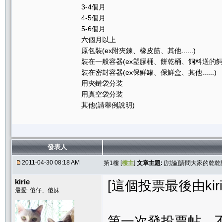
3-4個月
4-5個月
5-6個月
六個月以上
原包裝(ex附夾鍊、橡皮筋、其他......)
裝在一般容器(ex塑膠桶、餅乾桶、飼料送的飼料桶、
裝在密封容器(ex保鮮罐、保鮮盒、其他......)
用夾鏈袋分裝
用真空袋分裝
其他(請舉例說明)
發表人
2011-04-30 08:18 AM
第1樓 [
樓主
]
文章主題:
[討論]請問大家的乾
kirie
[這個投票最後由kirie在
最愛: 傻仔、傻妹
第一次發投票帖，