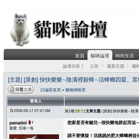
首頁
貓咪論壇
時尚生活
論壇分區 》
公告
最新主題
貓
[主題] [原創] 快快樂樂∼陰溝裡殺蟑∼活蟑螂四竄
討論區首頁
»
貓物滴唉歪
發表人
2006-08-17 07:47 AM
第1樓 [
樓主
]
文章主題:
[原創] 快快樂樂∼
panadol
您家是否有貓兒∼很快樂地群起而追
最愛: 五喵一海
請不要懷疑！活跳跳的肥大蟑螂將從