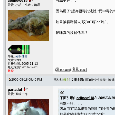
celinew618
有點不解．．．
最愛: 小語，小米，咖哩
因為用了”認為很毒的液體 ”而中毒的
如果被貓咪捕去”咬”or”啃”or”吃”，
貓咪真的沒關係嗎？
等級:
光明使者
文章: 899
註冊時間: 2005-11-13
最近來訪: 2016-02-01
離線
2006-08-18 09:45 PM
第5樓 [
樓主
]
文章主題:
[原創] 快快樂樂∼
panadol
最愛: 五喵一海
下面引用由
celinew618
在
2006/08/1
有點不解．．．
因為用了”認為很毒的液體 ”而中毒的
如果被貓咪捕去”咬”or”啃”or”吃”，