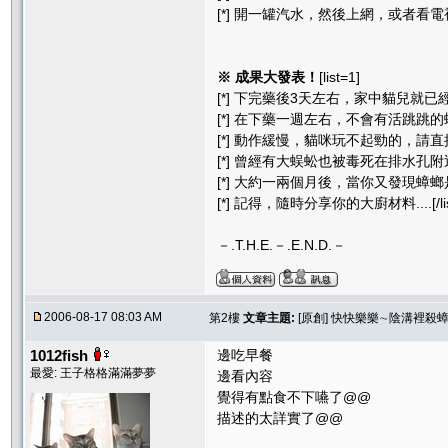
[*] 開一罐汽水，然後上網，或者看電視[/l
※ 成果大發表！
[list=1]
[*] 下完藥後3天左右，家中貓兒就
[*] 在下藥一週左右，不會有活跳跳的
[*] 動作緩慢，貓咪玩不起勁的，請直接
[*] 曾經有大蜈蚣也被毒死在排水孔附近 (想
[*] 大約一兩個月後，當你又發現蟑螂是
[*] 記得，隨時分享你的大廚材料....[/lis
－.T.H.E.－.E.N.D.－
2006-08-17 08:03 AM
第2樓
文章主題:
[原創] 快快樂樂∼陰溝裡
1012fish
邊吃早餐
最愛: 王子格格滿滿夢夢
邊看內容
覺得有點食不下嚥了@@
描述的太詳實了@@