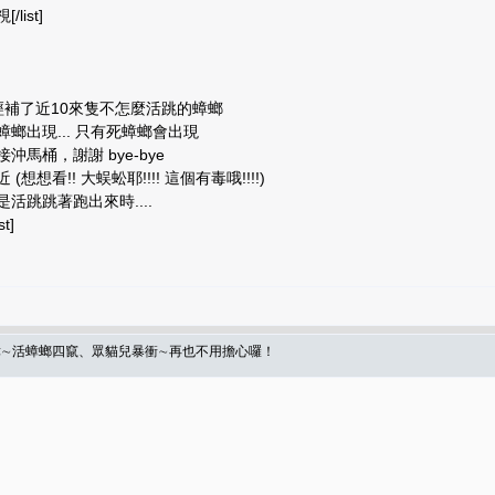
ist]
已經補了近10來隻不怎麼活跳的蟑螂
蟑螂出現... 只有死蟑螂會出現
沖馬桶，謝謝 bye-bye
想看!! 大蜈蚣耶!!!! 這個有毒哦!!!!)
活跳跳著跑出來時....
t]
殺蟑∼活蟑螂四竄、眾貓兒暴衝∼再也不用擔心囉！