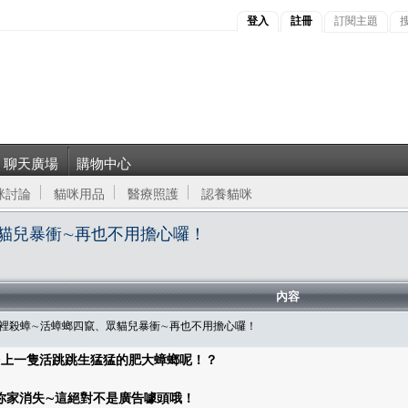
登入
註冊
訂閱主題
聊天廣場
購物中心
咪討論
貓咪用品
醫療照護
認養貓咪
、眾貓兒暴衝∼再也不用擔心囉！
內容
陰溝裡殺蟑∼活蟑螂四竄、眾貓兒暴衝∼再也不用擔心囉！
∼上一隻活跳跳生猛猛的肥大蟑螂呢！？
你家消失∼這絕對不是廣告噱頭哦！