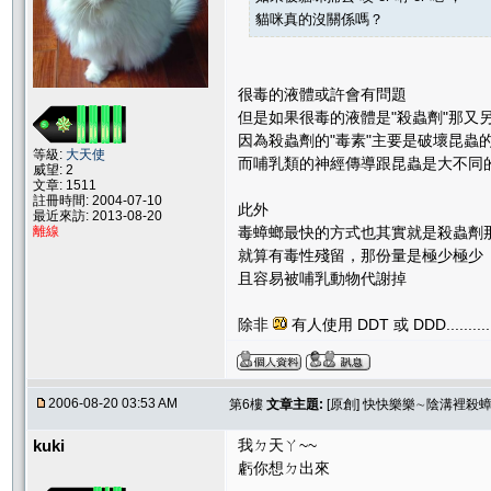
貓咪真的沒關係嗎？
很毒的液體或許會有問題
但是如果很毒的液體是"殺蟲劑"那又
因為殺蟲劑的"毒素"主要是破壞昆蟲
等級:
大天使
而哺乳類的神經傳導跟昆蟲是大不同
威望: 2
文章: 1511
註冊時間: 2004-07-10
此外
最近來訪: 2013-08-20
毒蟑螂最快的方式也其實就是殺蟲劑
離線
就算有毒性殘留，那份量是極少極少
且容易被哺乳動物代謝掉
除非
有人使用 DDT 或 DDD............
2006-08-20 03:53 AM
第6樓
文章主題:
[原創] 快快樂樂∼陰溝裡
kuki
我ㄉ天ㄚ~~
虧你想ㄉ出來