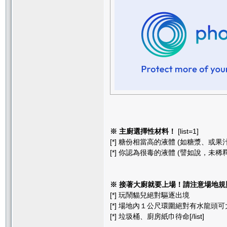
※ 主廚選擇性材料！
[list=1]
[*] 糖份相當高的液體 (如糖漿、或果汁.
[*] 你認為很毒的液體 (譬如說，未稀釋的四
※ 接著大廚就要上場！請注意場地規
[*] 玩鬧貓兒絕對驅逐出境
[*] 場地內１公尺環圍絕對有水龍頭
[*] 垃圾桶、廚房紙巾待命[/list]