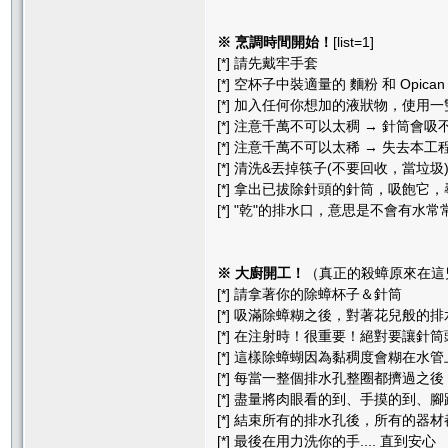
※ 烹調時間開始！
[list=1]
[*] 請先戴牢手套
[*] 空杯子中裝適量的 麵粉 和 Opican
[*] 加入任何你想加的液狀物，使用
[*] 注意千萬不可以太稠 → 針筒會吸
[*] 注意千萬不可以太稀 → 失去
[*] 清洗&丟掉筷子(不要回收，當垃圾
[*] 拿出已拔除針頭的針筒，吸飽它
[*] "乾"的排水口，意思是不會有水常
※ 大廚開工！
（真正的殺蟑原來在這兒啊！
[*] 請拿著你的除蟑杯子＆針筒
[*] 吸滿除蟑糊之後，對著花兒般的排水
[*] 在注射時！很重要！絕對要讓針
[*] 這樣除蟑蝴因為黏稠度會糊在水
[*] 每當一整個排水孔整圈都擠過之
[*] 盡量將肉眼看的到、手摸的到
[*] 結束所有的排水孔後，所有的器
[*] 最後在用力洗你的手.... 直到安心