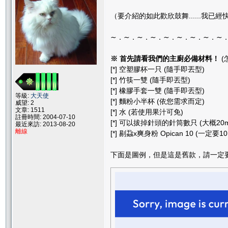
（要介紹的如此歡欣鼓舞......我已經快吐
∼．∼．∼．∼．∼．∼．∼．∼．∼
※ 首先請看我們的主廚必備材料！
(
[*] 空塑膠杯一只 (隨手即丟型)
[*] 竹筷一雙 (隨手即丟型)
[*] 橡膠手套一雙 (隨手即丟型)
等級:
大天使
[*] 麵粉小半杯 (依您需求而定)
威望: 2
文章: 1511
[*] 水 (若使用果汁可免)
註冊時間: 2004-07-10
[*] 可以拔掉針頭的針筒數只 (大概20
最近來訪: 2013-08-20
離線
[*] 剔蝨x爽身粉 Opican 10 (一定要1
下面是圖例，但是這是舊款，請一定要買