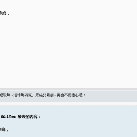
蟑螂，
陰溝裡殺蟑∼活蟑螂四竄、眾貓兒暴衝∼再也不用擔心囉！
8 00:13am
發表的內容：
蟑螂，