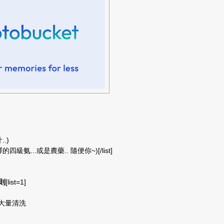
.)
級氨...或是農藥.. 隨便你~)[/list]
則
[list=1]
可大量清洗