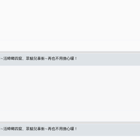
殺蟑∼活蟑螂四竄、眾貓兒暴衝∼再也不用擔心囉！
殺蟑∼活蟑螂四竄、眾貓兒暴衝∼再也不用擔心囉！