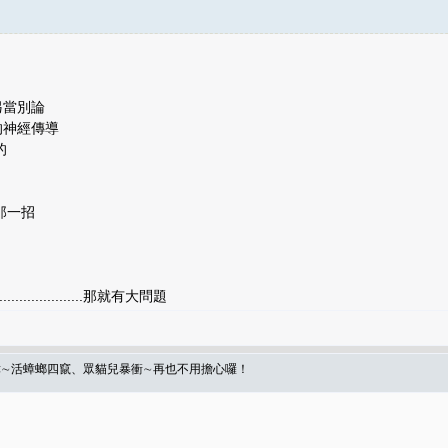
另當別論
的神經傳導
的
那一招
...................那就有大問題
殺蟑∼活蟑螂四竄、眾貓兒暴衝∼再也不用擔心囉！