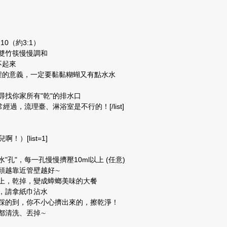
 10（約3:1）
一雙竹筷慢慢調和
不起來
本工程的意義，一定要黏黏糊蝴又有點水水
)
，尋找你家所有"乾"的排水口
常經過，流理臺、淋浴室是不行的！[/list]
）[list=1]
"孔"，每一孔慢慢擠壓10ml以上 (任意)
筒頭越靠近管壁越好∼
管上，乾掉，變成蟑螂美味的大餐
後，請拿紙巾沾水
、腳踩的到，你不小心擠出來的，擦乾淨！
材都清洗、丟掉∼