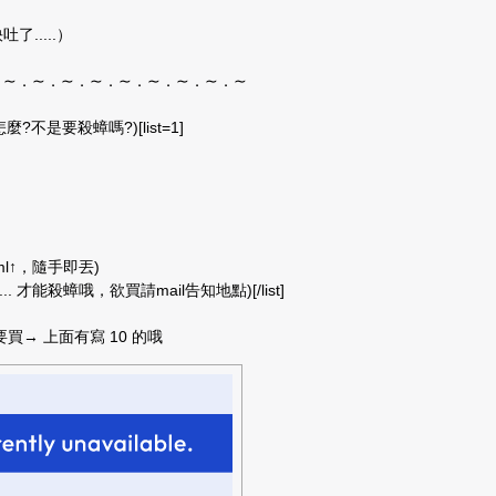
了.....）
．∼．∼．∼．∼．∼．∼．∼．∼．∼
怎麼?不是要殺蟑嗎?)[list=1]
ml↑，隨手即丟)
0... 才能殺蟑哦，欲買請mail告知地點)[/list]
→ 上面有寫 10 的哦