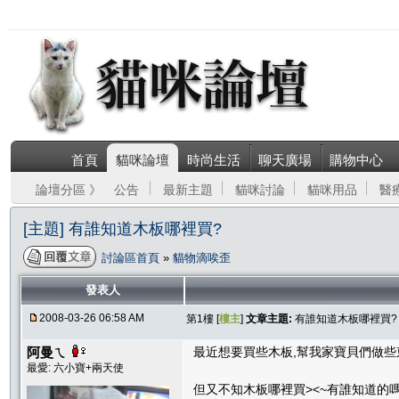
首頁
貓咪論壇
時尚生活
聊天廣場
購物中心
論壇分區 》
公告
最新主題
貓咪討論
貓咪用品
醫
[主題] 有誰知道木板哪裡買?
討論區首頁
»
貓物滴唉歪
發表人
2008-03-26 06:58 AM
第1樓 [
樓主
]
文章主題:
有誰知道木板哪裡買?
阿曼ㄟ
最近想要買些木板,幫我家寶貝們做些東西
最愛: 六小寶+兩天使
但又不知木板哪裡買><~有誰知道的嗎