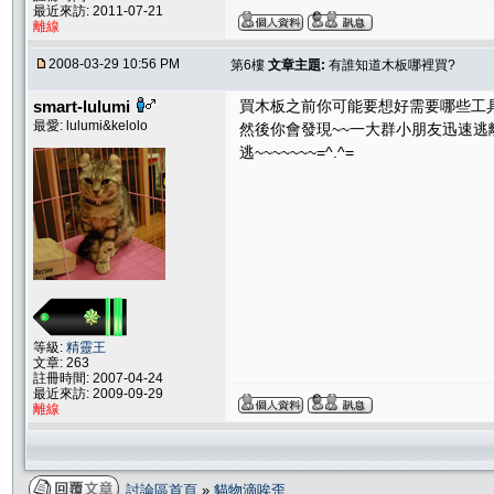
最近來訪: 2011-07-21
離線
2008-03-29 10:56 PM
第6樓
文章主題:
有誰知道木板哪裡買?
smart-lulumi
買木板之前你可能要想好需要哪些工具
最愛: lulumi&kelolo
然後你會發現~~一大群小朋友迅速逃
逃~~~~~~~=^.^=
等級:
精靈王
文章: 263
註冊時間: 2007-04-24
最近來訪: 2009-09-29
離線
討論區首頁
»
貓物滴唉歪