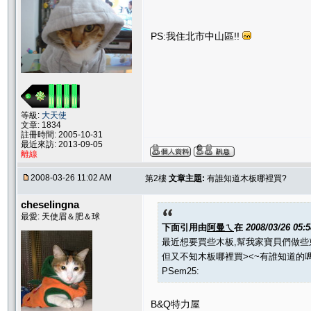
PS:我住北市中山區!!
等級:
大天使
文章: 1834
註冊時間: 2005-10-31
最近來訪: 2013-09-05
離線
2008-03-26 11:02 AM
第2樓
文章主題:
有誰知道木板哪裡買?
cheselingna
最愛: 天使眉＆肥＆球
下面引用由
阿曼ㄟ
在
2008/03/26 05:
最近想要買些木板,幫我家寶貝們做些東西
但又不知木板哪裡買><~有誰知道的嗎
PSem25:
B&Q特力屋