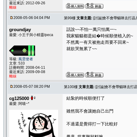
最近來訪: 2012-09-26
離線
2008-05-06 04:04 PM
第99樓
文章主題:
[討論]會不會帶貓咪去打晶片
groundjay
話說~~不怕一萬只怕萬一~
最愛: 小王子與小精靈/peca
我家貓貓都是結�時候順便植入的~
不然萬一有天被抱走而要不回來~
就欲哭無累了~~
等級:
風雲使者
文章: 533
註冊時間: 2008-04-11
最近來訪: 2009-09-08
離線
2008-05-07 08:20 PM
第100樓
文章主題:
[討論]會不會帶貓咪去打晶
cg125000
結紮的時候順便打了
最愛: 阿喵~*
雖然我不會讓她自己出門
不過還是覺得打一下比較好
畢竟 世事難預料嘛......