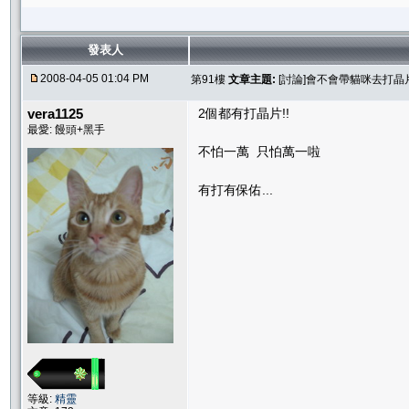
發表人
2008-04-05 01:04 PM
第91樓
文章主題:
[討論]會不會帶貓咪去打晶片
vera1125
2個都有打晶片!!
最愛: 饅頭+黑手
不怕一萬 只怕萬一啦
有打有保佑...
等級:
精靈