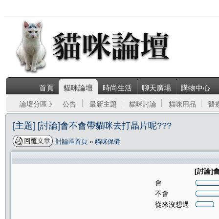
首頁
貓咪論壇
時尚生活
聊天廣場
購物中心
論壇分區 》
公告
最新主題
貓咪討論
貓咪用品
醫
[主題] [討論]會不會帶貓咪去打晶片呢???
討論區首頁
»
貓咪保健
[討論]
會
不會
從來沒想過