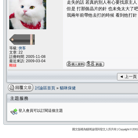
走失的話 若真的別人有心要找原主人
但是 打那個晶片的針 也未免太大了吧~
我兩年前帶他去打的時候 看到他打針 我
等級:
俠客
文章: 22
註冊時間: 2005-11-08
最近來訪: 2009-03-04
離線
◄ 上一頁
討論區首頁
»
貓咪保健
主題服務
登入會員可以訂閱這個主題
圖文版權為貓咪論壇與發文人所共有 | Copyright © 2002