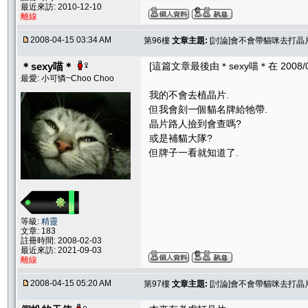
最近來訪: 2010-12-10
離線
2008-04-15 03:34 AM
第96樓
文章主題:
[討論]會不會帶貓咪去打晶片
＊sexy喵＊
[這篇文章最後由＊sexy喵＊在 2008/04/
最愛: 小可憐~Choo Choo
我的不會去植晶片.
但我會刻一個貓名牌給牠帶.
晶片路人撿到會查嗎?
或是補貓大隊?
但牌子一看就知道了.
等級:
精靈
文章: 183
註冊時間: 2008-02-03
最近來訪: 2021-09-03
離線
2008-04-15 05:20 AM
第97樓
文章主題:
[討論]會不會帶貓咪去打晶片