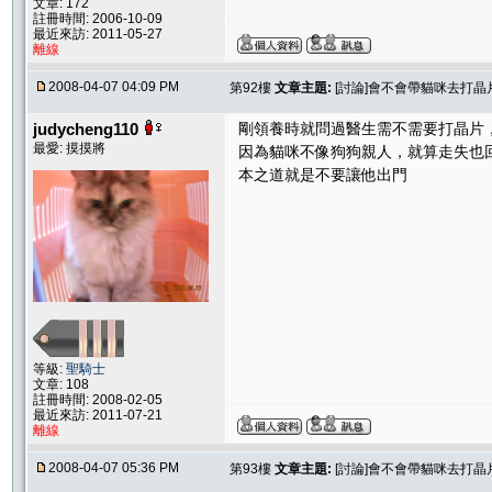
文章: 172
註冊時間: 2006-10-09
最近來訪: 2011-05-27
離線
2008-04-07 04:09 PM
第92樓
文章主題:
[討論]會不會帶貓咪去打晶片
judycheng110
剛領養時就問過醫生需不需要打晶片
最愛: 摸摸將
因為貓咪不像狗狗親人，就算走失也
本之道就是不要讓他出門
等級:
聖騎士
文章: 108
註冊時間: 2008-02-05
最近來訪: 2011-07-21
離線
2008-04-07 05:36 PM
第93樓
文章主題:
[討論]會不會帶貓咪去打晶片