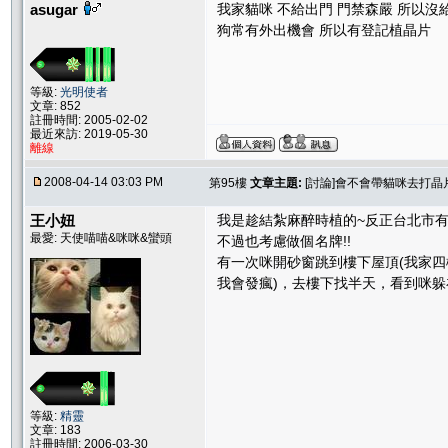
asugar
我家貓咪 不給出門 門禁森嚴 所以沒
狗常有外出機會 所以有登記植晶片
等級:
光明使者
文章: 852
註冊時間: 2005-02-02
最近來訪: 2019-05-30
離線
2008-04-14 03:03 PM
第95樓
文章主題:
[討論]會不會帶貓咪去打晶片
王小妞
我是趁結紮麻醉時植的~反正台北市有
最愛: 天使喵喵&咪咪&蠻頭
不過也考慮做個名牌!!
有一次咪開砂窗跳到樓下屋頂(我家四
我會發瘋)，去樓下找半天，看到咪躲在
等級:
精靈
文章: 183
註冊時間: 2006-03-30