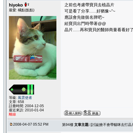
hiyoko
之前也考慮帶寶貝去植晶片
最愛: 橘點(點點)
可是看了分享......好猶豫~"~
應該會先做個名牌吧~
給寶貝出門時帶著@@
晶片......再和寶貝的醫師商量看看好
等級:
風雲使者
文章: 658
註冊時間: 2004-12-05
最近來訪: 2010-01-04
離線
2008-04-07 05:52 PM
第94樓
文章主題:
[討論]會不會帶貓咪去打晶片