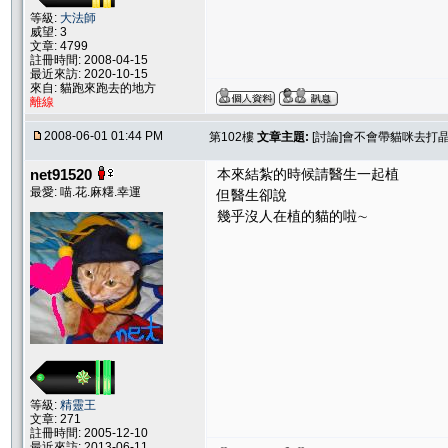
等級:
大法師
威望: 3
文章: 4799
註冊時間: 2008-04-15
最近來訪: 2020-10-15
來自: 貓跑來跑去的地方
離線
2008-06-01 01:44 PM
第102樓
文章主題:
[討論]會不會帶貓咪去打晶
net91520
本來結紮的時候請醫生一起植
最愛: 喵.花.麻糬.幸運
但醫生卻說
幾乎沒人在植的貓的啦∼
等級:
精靈王
文章: 271
註冊時間: 2005-12-10
最近來訪: 2013-06-11