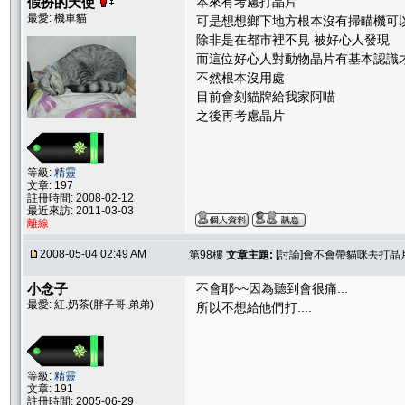
假扮的天使
本來有考慮打晶片
最愛: 機車貓
可是想想鄉下地方根本沒有掃瞄機可
除非是在都市裡不見 被好心人發現
而這位好心人對動物晶片有基本認識
不然根本沒用處
目前會刻貓牌給我家阿喵
之後再考慮晶片
等級:
精靈
文章: 197
註冊時間: 2008-02-12
最近來訪: 2011-03-03
離線
2008-05-04 02:49 AM
第98樓
文章主題:
[討論]會不會帶貓咪去打晶片
小念子
不會耶~~因為聽到會很痛...
最愛: 紅.奶茶(胖子哥.弟弟)
所以不想給他們打....
等級:
精靈
文章: 191
註冊時間: 2005-06-29