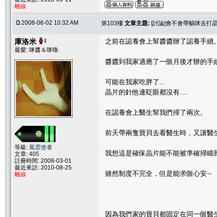
離線
2008-06-02 10:32 AM
第103樓
文章主題:
[討論]會不會帶貓咪去打晶
庫洛米
之前在認養會上幫醬醬辦了認養手續
最愛: 咪醬＆咪嚕
醬醬到我家適應了一個月後才辦的手
可能在我家吃胖了...
晶片的針他連眨眼都沒有....
在認養會上醫生幫我們掃了兩次。
前天帶兩隻寶貝去看醫生時，又讓醫
等級:
風雲使者
我想這是確保晶片能不能被準確掃瞄
文章: 405
註冊時間: 2008-03-01
最近來訪: 2010-08-25
雖然制度不完全，但是能求個心安∼
離線
因為我們家的寶貝都固定在同一個醫