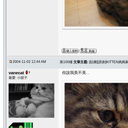
2004-11-02 12:44 AM
第100樓
文章主題:
[貼圖][原創]KITTEN媽
vanecat
你說我美不美...
最愛: 小甜子