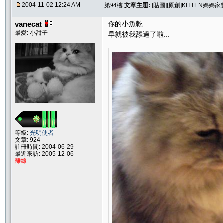
2004-11-02 12:24 AM
第94樓
文章主題:
[貼圖][原創]KITTEN媽
vanecat
你的小魚乾
最愛: 小甜子
早就被我舔過了啦...
等級:
光明使者
文章: 924
註冊時間: 2004-06-29
最近來訪: 2005-12-06
離線