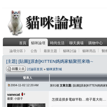
首頁
貓咪論壇
時尚生活
聊天廣場
購物中心
論壇分區 》
公告
最新主題
貓咪討論
貓咪用品
醫
[主題] [貼圖][原創]KITTEN媽媽家貓聚照來嚕∼
討論區首頁
»
貓咪派對城
發表人
2004-11-02 12:20 AM
第91樓
文章主題:
[貼圖][原創]KITTEN媽
vanecat
最愛: 小甜子
怎摸這摸多電線竿勒....痞子逛大街....