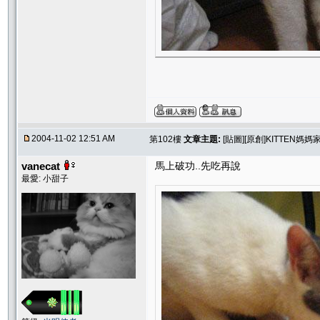
2004-11-02 12:51 AM
第102樓
文章主題:
[貼圖][原創]KITTEN媽
vanecat
馬上破功..先吃再說
最愛: 小甜子