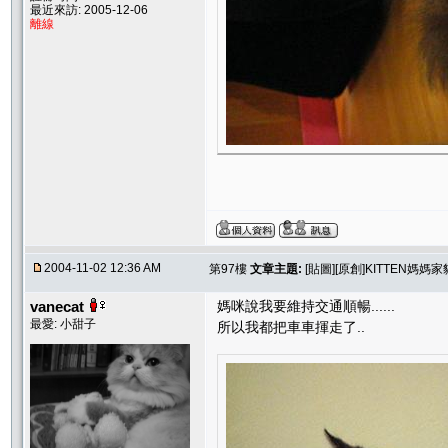
最近來訪: 2005-12-06
離線
2004-11-02 12:36 AM
第97樓
文章主題:
[貼圖][原創]KITTEN媽
vanecat
媽咪說我要維持交通順暢......
最愛: 小甜子
所以我都把車車揮走了..