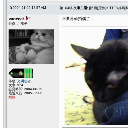
2004-11-02 12:57 AM
第104樓
文章主題:
[貼圖][原創]KITTEN媽
vanecat
不要再偷拍偶了...
最愛: 小甜子
等級:
光明使者
文章: 924
註冊時間: 2004-06-29
最近來訪: 2005-12-06
離線