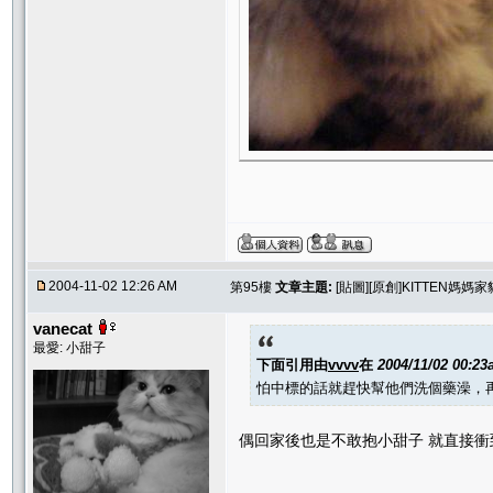
2004-11-02 12:26 AM
第95樓
文章主題:
[貼圖][原創]KITTEN媽
vanecat
最愛: 小甜子
下面引用由
vvvv
在
2004/11/02 00:2
怕中標的話就趕快幫他們洗個藥澡，再開個
偶回家後也是不敢抱小甜子 就直接衝到