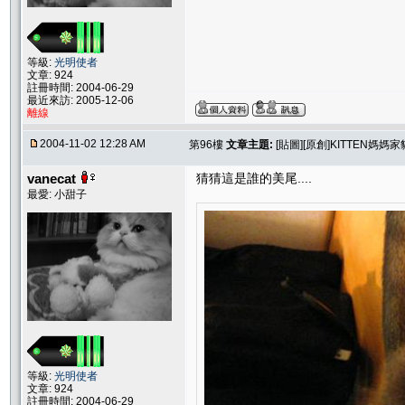
等級:
光明使者
文章: 924
註冊時間: 2004-06-29
最近來訪: 2005-12-06
離線
2004-11-02 12:28 AM
第96樓
文章主題:
[貼圖][原創]KITTEN媽
vanecat
猜猜這是誰的美尾....
最愛: 小甜子
等級:
光明使者
文章: 924
註冊時間: 2004-06-29