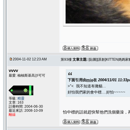
2004-11-02 12:23 AM
第93樓
文章主題:
[貼圖][原創]KITTEN媽
vvvv
最愛: 柚柚斯基高沙可可
下面引用由
mie
在
2004/11/01 11:33
>"< 我不知道有黴貓...
好怕我們家的會中標....好怕~~~~~
等級:
精靈
文章: 163
註冊時間: 2004-06-30
最近來訪: 2008-10-09
怕中標的話就趕快幫他們洗個藥澡，再開個
離線