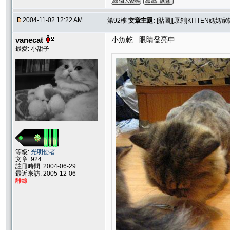
2004-11-02 12:22 AM
第92樓
文章主題:
[貼圖][原創]KITTEN媽
vanecat
小魚乾...眼睛發亮中..
最愛: 小甜子
等級:
光明使者
文章: 924
註冊時間: 2004-06-29
最近來訪: 2005-12-06
離線