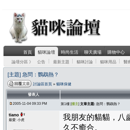
首頁
貓咪論壇
時尚生活
聊天廣場
購物中心
論壇分區 》
公告
最新主題
貓咪討論
貓咪用品
醫
[主題] 急問：鸚鵡熱？
討論區首頁
»
貓咪保健
發表人
2005-11-04 09:33 PM
第1樓 [
樓主
]
文章主題:
急問：鸚鵡熱？
tiano
我朋友的貓貓，八
最愛: 小虎
久不癒合。