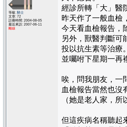
經診所轉「大」醫
等級:
騎士
昨天作了一般血檢，
文章: 72
註冊時間: 2004-08-05
最近來訪: 2007-06-11
今天看血檢報告，
離線
另外，獸醫判斷可
投以抗生素等治療
並囑咐下星期一再
唉，問我朋友，一
血檢報告當然也沒
（她是老人家，所
但這疾病名稱聽起來