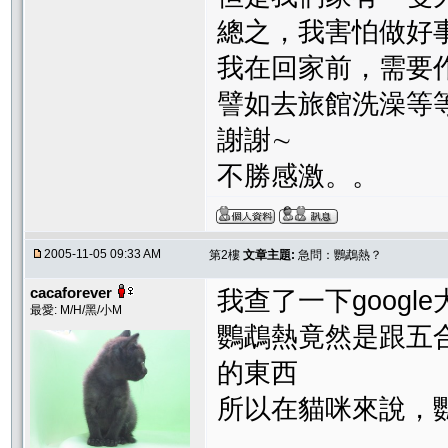
總之，我害怕做好
我在回家前，需要
譬如去旅館洗澡等
謝謝∼
不勝感激。。
2005-11-05 09:33 AM
第2樓
文章主題:
急問：鸚鵡熱？
cacaforever
我查了一下google
最愛: M/H/黑/小M
鸚鵡熱竟然是跟五
的東西
所以在貓咪來說，