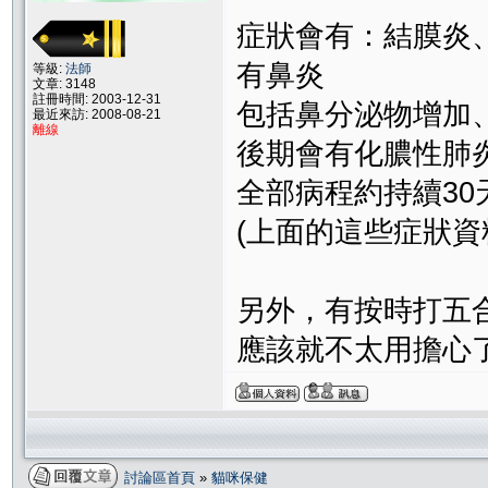
症狀會有：結膜炎
有鼻炎
等級:
法師
文章: 3148
註冊時間: 2003-12-31
包括鼻分泌物增加
最近來訪: 2008-08-21
離線
後期會有化膿性肺
全部病程約持續30
(上面的這些症狀資
另外，有按時打五
應該就不太用擔心
討論區首頁
»
貓咪保健