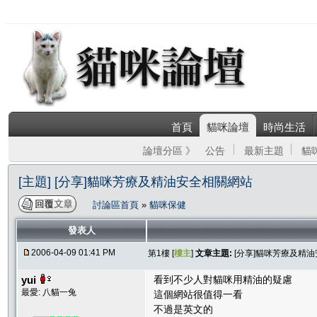
首頁
貓咪論壇
時尚生活
論壇分區 》
公告
最新主題
貓
[主題] [分享]貓咪芳療及精油安全相關網站
討論區首頁
»
貓咪保健
發表人
2006-04-09 01:41 PM
第1樓 [
樓主
]
文章主題:
[分享]貓咪芳療及精
yui
看到不少人對貓咪用精油的疑慮
最愛: 八貓一兔
這個網站很值得一看
不過是英文的