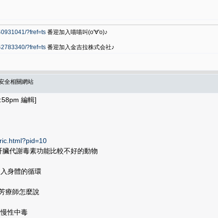
0931041/?fref=ts
番迎加入喵喵叫(o'∀'o)♪
2783340/?fref=ts
番迎加入金吉拉株式会社♪
油安全相關網站
:58pm 編輯]
ric.html?pid=10
肝臟代謝毒素功能比較不好的動物
進入身體的循環
芳療師怎麼說
會慢性中毒