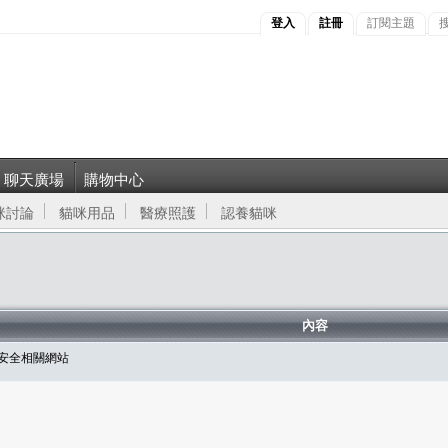
登入
註冊
訂閱主題
聊天廣場
購物中心
咪討論
貓咪用品
醫療照護
認養貓咪
內容
油安全相關網站