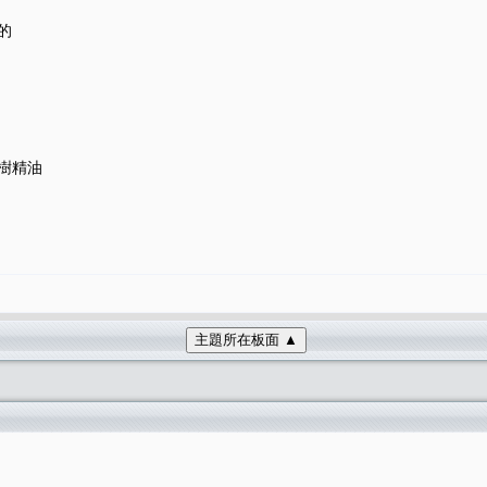
的
樹精油
主題所在板面 ▲