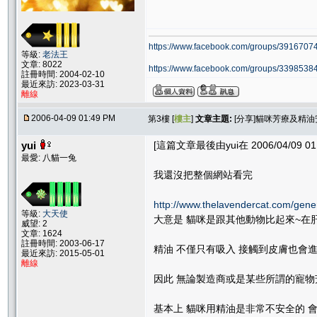
https://www.facebook.com/groups/39167074
等級:
老法王
文章: 8022
https://www.facebook.com/groups/33985384
註冊時間: 2004-02-10
最近來訪: 2023-03-31
離線
2006-04-09 01:49 PM
第3樓 [
樓主
]
文章主題:
[分享]貓咪芳療及精
yui
[這篇文章最後由yui在 2006/04/09 01
最愛: 八貓一兔
我還沒把整個網站看完
http://www.thelavendercat.com/gene
等級:
大天使
大意是 貓咪是跟其他動物比起來~在
威望: 2
文章: 1624
註冊時間: 2003-06-17
精油 不僅只有吸入 接觸到皮膚也會
最近來訪: 2015-05-01
離線
因此 無論製造商或是某些所謂的寵物
基本上 貓咪用精油是非常不安全的 