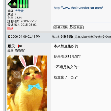
http://www.thelavendercat.com/
等級:
大天使
威望: 2
文章: 1624
註冊時間: 2003-06-17
最近來訪: 2015-05-01
離線
2006-04-09 01:44 PM
第2樓
文章主題:
[分享]貓咪芳療及精油安全
夏天°
本來想直接按的...
最愛: 喵喵喵°
結果看到那几個字...
""不過是英文的""
就放棄了...Orz"