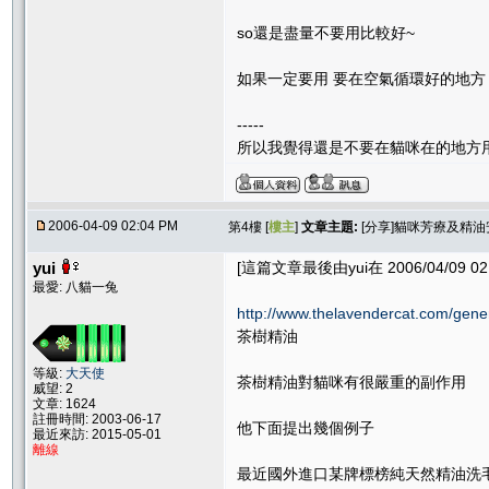
so還是盡量不要用比較好~
如果一定要用 要在空氣循環好的地方
-----
所以我覺得還是不要在貓咪在的地方
2006-04-09 02:04 PM
第4樓 [
樓主
]
文章主題:
[分享]貓咪芳療及精
yui
[這篇文章最後由yui在 2006/04/09 02
最愛: 八貓一兔
http://www.thelavendercat.com/gene
茶樹精油
等級:
大天使
茶樹精油對貓咪有很嚴重的副作用
威望: 2
文章: 1624
註冊時間: 2003-06-17
他下面提出幾個例子
最近來訪: 2015-05-01
離線
最近國外進口某牌標榜純天然精油洗