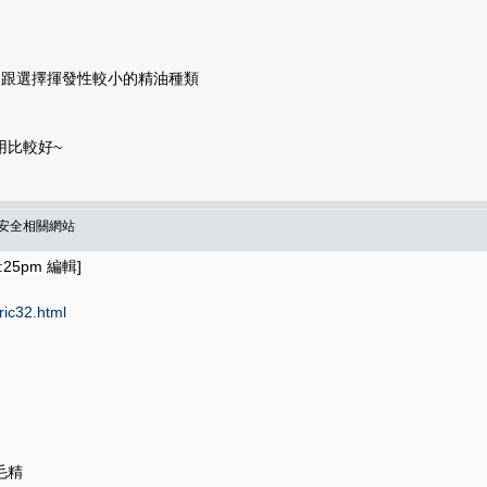
 跟選擇揮發性較小的精油種類
用比較好~
油安全相關網站
:25pm 編輯]
ric32.html
毛精