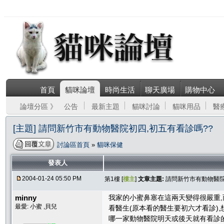
首頁
貓咪論壇
時尚生活
聊天廣場
購物中心
論壇分區 》
公告
最新主題
貓咪討論
貓咪用品
醫
[主題] 請問新竹市有動物醫院初四,初五有看診嗎??
討論區首頁
»
貓咪保健
發表人
2004-01-24 05:50 PM
第1樓 [
樓主
]
文章主題:
請問新竹市有動物醫院
minny
我家的小蜜鼻塞在這兩天變得很嚴重,
最愛: 小蜜 ,貝兒
看醫生(原本看的醫生要初六才看診)
哪一家動物醫院明天或後天就有看診的