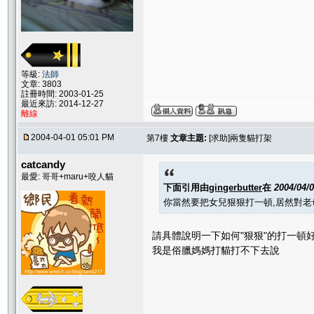
等級:
法師
文章: 3803
註冊時間: 2003-01-25
最近來訪: 2014-12-27
離線
2004-04-01 05:01 PM
第7樓
文章主題:
[求助]兩隻貓打架
catcandy
最愛: 哥哥+maru+咬人貓
下面引用由
gingerbutter
在
2004/04/
你當然要把女兒狠狠打一頓,居然對老
請具體說明一下如何"狠狠"的打一頓好
我是俗臘媽媽打貓打不下去說