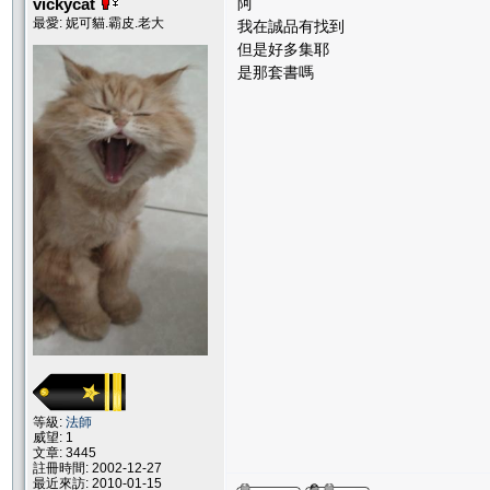
vickycat
阿
最愛: 妮可貓.霸皮.老大
我在誠品有找到
但是好多集耶
是那套書嗎
等級:
法師
威望: 1
文章: 3445
註冊時間: 2002-12-27
最近來訪: 2010-01-15