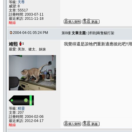
等級:
天尊
威望: 8
文章: 55517
註冊時間: 2003-07-11
最近來訪: 2011-11-18
離線
2004-04-01 05:24 PM
第8樓
文章主題:
[求助]兩隻貓打架
靖熙
我覺得還是誏牠們重新適應彼此吧!!
最愛: 美加、健太、妹妹
等級:
精靈
文章: 207
註冊時間: 2004-02-06
最近來訪: 2012-04-17
離線