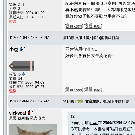
記得內容有一個類似ㄉ案例 可以參考
等級: 新手
文章: 3
再不然要看醫生囉!.....因為貓咪是敏
註冊時間: 2004-01-29
也許你做了牠不喜歡ㄉ事而不自知.....
最近來訪: 2004-11-20
離線
2004-04-04 08:08 PM
第13樓
文章主題:
[求助]兩隻貓打架
小杰
不建議用打滴ㄟ...
好像只會有反效果滴感覺~
等級:
俠客
文章: 34
註冊時間: 2004-04-03
最近來訪: 2005-07-27
離線
2004-04-04 08:09 PM
第14樓 [
樓主
]
文章主題:
[求助]兩隻貓打架
vickycat
最愛: 妮可貓.霸皮.老大
下面引用由
小孟
在
2004/04/04 08:17
你可以參考一本書名叫"貓咪也瘋狂"