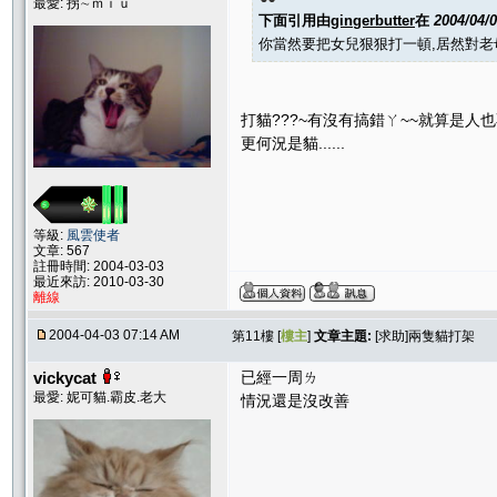
最愛: 拐∼ｍｉｕ
下面引用由
gingerbutter
在
2004/04/
你當然要把女兒狠狠打一頓,居然對老
打貓???~有沒有搞錯ㄚ~~就算是人
更何況是貓......
等級:
風雲使者
文章: 567
註冊時間: 2004-03-03
最近來訪: 2010-03-30
離線
2004-04-03 07:14 AM
第11樓 [
樓主
]
文章主題:
[求助]兩隻貓打架
vickycat
已經一周ㄌ
最愛: 妮可貓.霸皮.老大
情況還是沒改善