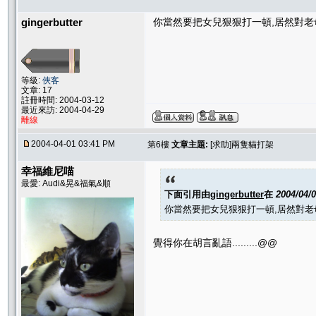
gingerbutter
你當然要把女兒狠狠打一頓,居然對老
等級:
俠客
文章: 17
註冊時間: 2004-03-12
最近來訪: 2004-04-29
離線
2004-04-01 03:41 PM
第6樓
文章主題:
[求助]兩隻貓打架
幸福維尼喵
最愛: Audi&晃&福氣&順
下面引用由
gingerbutter
在
2004/04/
你當然要把女兒狠狠打一頓,居然對老
覺得你在胡言亂語.........@@