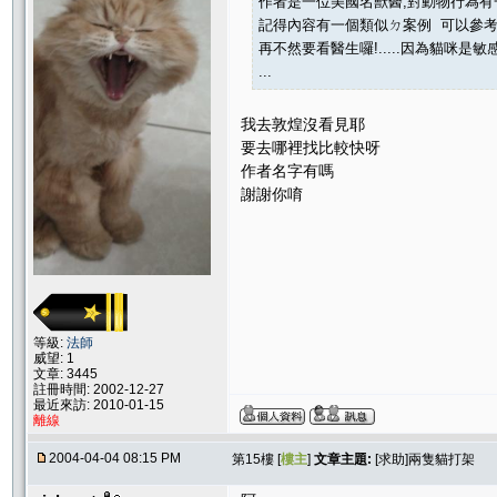
作者是一位美國名獸醫,對動物行為有
記得內容有一個類似ㄉ案例 可以參考
再不然要看醫生囉!.....因為貓咪是敏
...
我去敦煌沒看見耶
要去哪裡找比較快呀
作者名字有嗎
謝謝你唷
等級:
法師
威望: 1
文章: 3445
註冊時間: 2002-12-27
最近來訪: 2010-01-15
離線
2004-04-04 08:15 PM
第15樓 [
樓主
]
文章主題:
[求助]兩隻貓打架