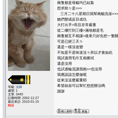
兩隻都是母貓均已結紮
想求助ㄉ是>>>
三月二十八星期日我幫兩貓洗澡>>
她們變成反目成仇
大打出手>而且非常嚴重
從二樓打到三樓>滿地都是毛
兩隻都互不相讓>後來只好先把一隻
可是已經三天ㄌ
還是一樣沒改變
不知是不是味道沒ㄌ所以才會如此
我試過用毛巾互相擦拭
還是沒用
也試過輪流讓我抱>>也沒用
我應該該怎麼做呢
從來沒這麼嚴重耶
希望叔叔可以幫忙想想辦法嗎
等級:
法師
威望: 1
謝謝
文章: 3445
註冊時間: 2002-12-27
最近來訪: 2010-01-15
離線