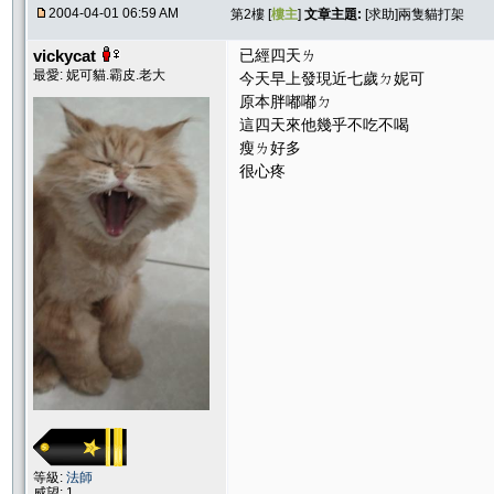
2004-04-01 06:59 AM
第2樓 [
樓主
]
文章主題:
[求助]兩隻貓打架
vickycat
已經四天ㄌ
最愛: 妮可貓.霸皮.老大
今天早上發現近七歲ㄉ妮可
原本胖嘟嘟ㄉ
這四天來他幾乎不吃不喝
瘦ㄌ好多
很心疼
等級:
法師
威望: 1