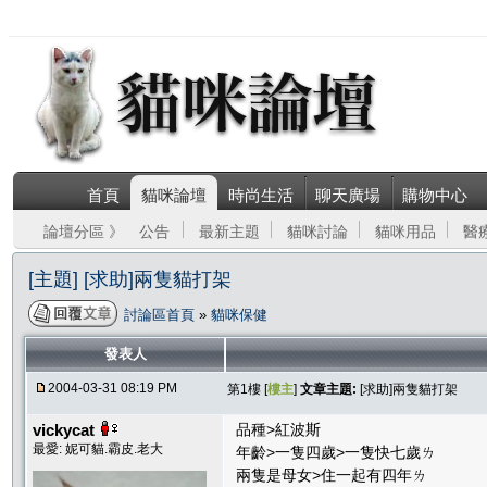
首頁
貓咪論壇
時尚生活
聊天廣場
購物中心
論壇分區 》
公告
最新主題
貓咪討論
貓咪用品
醫
[主題] [求助]兩隻貓打架
討論區首頁
»
貓咪保健
發表人
2004-03-31 08:19 PM
第1樓 [
樓主
]
文章主題:
[求助]兩隻貓打架
vickycat
品種>紅波斯
最愛: 妮可貓.霸皮.老大
年齡>一隻四歲>一隻快七歲ㄌ
兩隻是母女>住一起有四年ㄌ