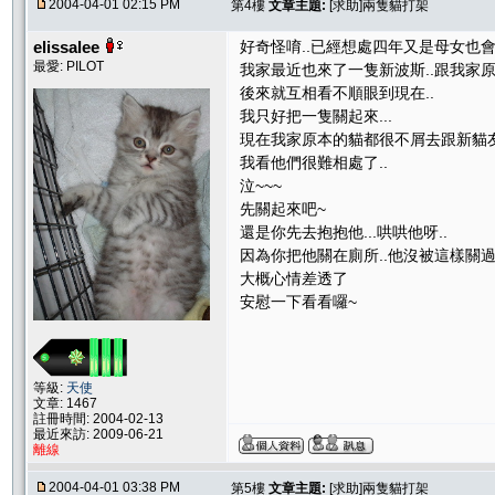
2004-04-01 02:15 PM
第4樓
文章主題:
[求助]兩隻貓打架
elissalee
好奇怪唷..已經想處四年又是母女也會
最愛: PILOT
我家最近也來了一隻新波斯..跟我家
後來就互相看不順眼到現在..
我只好把一隻關起來...
現在我家原本的貓都很不屑去跟新貓
我看他們很難相處了..
泣~~~
先關起來吧~
還是你先去抱抱他...哄哄他呀..
因為你把他關在廁所..他沒被這樣關
大概心情差透了
安慰一下看看囉~
等級:
天使
文章: 1467
註冊時間: 2004-02-13
最近來訪: 2009-06-21
離線
2004-04-01 03:38 PM
第5樓
文章主題:
[求助]兩隻貓打架