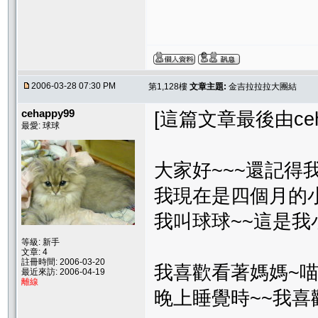
2006-03-28 07:30 PM
第1,128樓
文章主題:
金吉拉拉拉大團結
cehappy99
[這篇文章最後由cehap
最愛: 球球
大家好~~~還記得我
我現在是四個月的
我叫球球~~這是我
等級: 新手
文章: 4
註冊時間: 2006-03-20
我喜歡看著媽媽~喵
最近來訪: 2006-04-19
離線
晚上睡覺時~~我喜