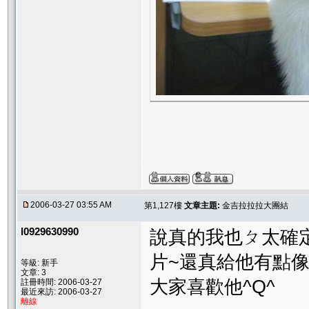
2006-03-27 03:55 AM
第1,127樓
文章主題:
金吉拉拉拉大團結
l0929630990
說真的我也ㄆ太確定
片~還真給他有點像^
等級: 新手
文章: 3
大家喜歡他^Q^
註冊時間: 2006-03-27
最近來訪: 2006-03-27
離線