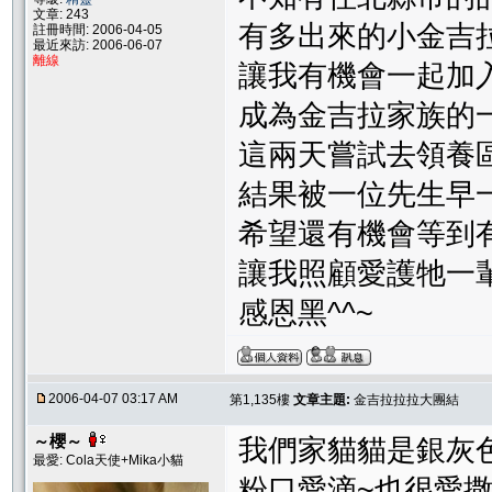
文章: 243
有多出來的小金吉
註冊時間: 2006-04-05
最近來訪: 2006-06-07
離線
讓我有機會一起加
成為金吉拉家族的
這兩天嘗試去領養
結果被一位先生早
希望還有機會等到
讓我照顧愛護牠一輩
感恩黑^^~
2006-04-07 03:17 AM
第1,135樓
文章主題:
金吉拉拉拉大團結
～櫻～
我們家貓貓是銀灰色
最愛: Cola天使+Mika小貓
粉口愛滴~也很愛撒