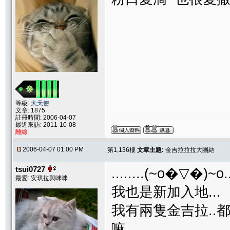
等級:
大天使
文章: 1875
註冊時間: 2006-04-07
最近來訪: 2011-10-08
離線
2006-04-07 01:00 PM
第1,136樓
文章主題:
金吉拉拉拉大團結
tsui0727
........(~o�▽�)~o...
最愛: 安琪拉與咪咪
我也是新加入地...
我有兩隻金吉拉..都
嘛..