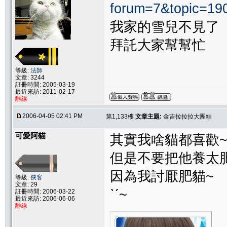
forum=7&topic=1
我家的雪兒不見了
拜託大家幫幫忙
等級:
法師
文章: 3244
註冊時間: 2005-03-19
最近來訪: 2011-02-17
離線
2006-04-05 02:41 PM
第1,133樓
文章主題:
金吉拉拉拉大團結
可愛阿貓
其實我啥貓都喜歡
但是不要把他養太
因為我討厭肥貓~
等級:
俠客
文章: 29
ˋˊ~
註冊時間: 2006-03-22
最近來訪: 2006-06-06
離線