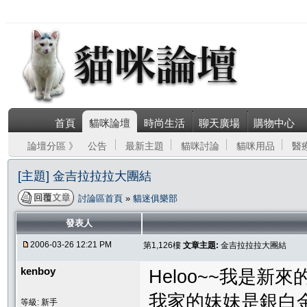
首頁
貓咪論壇
時尚生活
聊天廣場
購物中心
論壇分區 》
公告
最新主題
貓咪討論
貓咪用品
醫
[主題] 金吉拉拉拉大團結
討論區首頁
»
貓迷俱樂部
發表人
2006-03-26 12:21 PM
第1,126樓
文章主題:
金吉拉拉拉大團結
kenboy
Heloo~~我是新來的
我家的妹妹是銀白
等級: 新手