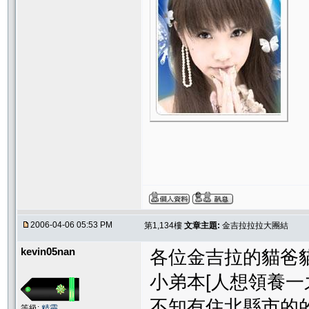
2006-04-06 05:53 PM
第1,134樓
文章主題:
金吉拉拉拉大團結
kevin05nan
各位金吉拉的貓爸
小弟本[人想領養一
不知有住北縣市的
等級:
精靈