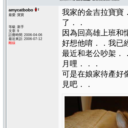
amycatbobo
我家的金吉拉寶寶
最愛: 寶寶
了．．
等級: 新手
因為回高雄上班和
文章: 9
註冊時間: 2006-04-06
最近來訪: 2006-07-12
好想他唷．．我已
離線
最近和老公吵架．
月哩．．．
可是在娘家待產好
見吧．．